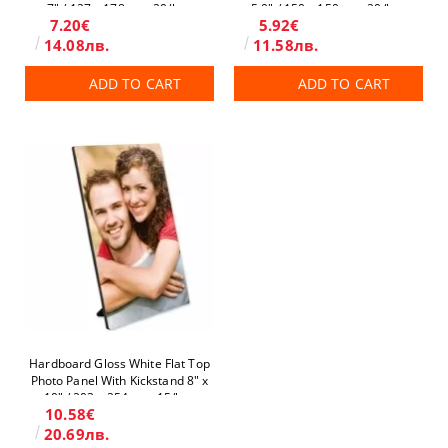
7" / 127 x 178 mm 20/box
5.9" / 150 x 150 mm 20/box
7.20€
5.92€
14.08лв.
11.58лв.
ADD TO CART
ADD TO CART
Hardboard Gloss White Flat Top
Photo Panel With Kickstand 8" x
10" / 203 x 254 mm 15/box
10.58€
20.69лв.