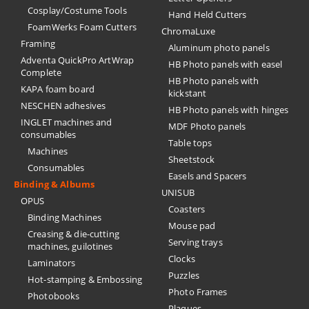
Cosplay/Costume Tools
Hand Held Cutters
FoamWerks Foam Cutters
ChromaLuxe
Framing
Aluminum photo panels
Adventa QuickPro ArtWrap
HB Photo panels with easel
Complete
HB Photo panels with
KAPA foam board
kickstant
NESCHEN adhesives
HB Photo panels with hinges
INGLET machines and
MDF Photo panels
consumables
Table tops
Machines
Sheetstock
Consumables
Easels and Spacers
Binding & Albums
UNISUB
OPUS
Coasters
Binding Machines
Mouse pad
Creasing & die-cutting
Serving trays
machines, guilotines
Clocks
Laminators
Puzzles
Hot-stamping & Embossing
Photo Frames
Photobooks
Plaques