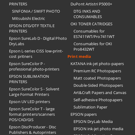
PRINTERS
DuPont Artistri P5000+
SINFONIA / SWIFT PHOTO
DTG INKS AND
CONSUMABLES
Mitsubishi Electric
OKI TONER CATRIDGES
EPSON DTG/DTF TEXTILE
PRINTERS
Consumables for
ES7411WT/Pro7411WT
Epson SureLab D - Digital Photo
DryLabs
Consumables for OKI
Pro8432WT
Epson L-series CISS low-print-
cost pritners
Print media
Epson SureColor P -
KATANA ink-jet photo-papers
professional photo-printers
Premium RC Photopapers
EPSON SUBLIMATION
Matt coated Photopapers
PRINTERS
Double-Sided Photopapers
Epson SureColor S - Solvent
Art&Craft Papers and Canvas
Large Format Printers
Self-adhesive Photopapers
Epson UV LED printers
Sublimation Paper
Epson SureColor T - large
format printers/scanners
EPSON papers
POS/CAD/GIS
EPSON DryLab Media
Epson DiscProducer - Disc
EPSON ink-jet photo media
Publishers & Autoprinters