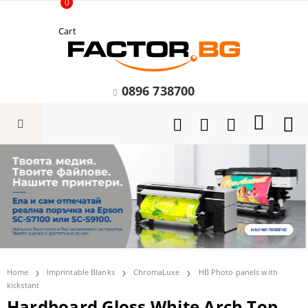
0
Cart
0896 738700
Home
Imprintable Blanks
ChromaLuxe
HB Photo panels with
kickstant
Hardboard Gloss White Arch Top