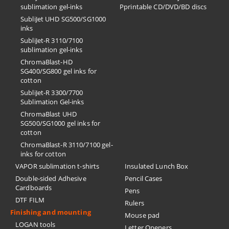
sublimation gel-inks
Pprintable CD/DVD/BD discs
SubliJet UHD SG500/SG1000
inks
SubliJet-R 3110/7100
sublimation gel-inks
ChromaBlast-HD
SG400/SG800 gel inks for
cotton
SubliJet-R 3300/7700
Sublimation Gel-inks
ChromaBlast UHD
SG500/SG1000 gel inks for
cotton
ChromaBlast-R 3110/7100 gel-
inks for cotton
VAPOR sublimation t-shirts
Insulated Lunch Box
Double-sided Adhesive
Pencil Cases
Cardboards
Pens
DTF FILM
Rulers
Finishing and mounting
Mouse pad
LOGAN tools
Letter Openers