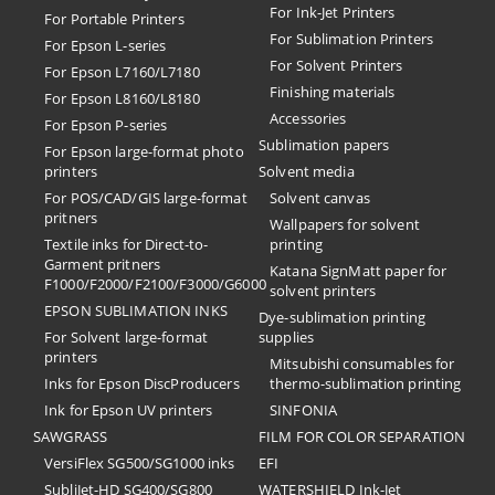
For Ink-Jet Printers
For Portable Printers
For Sublimation Printers
For Epson L-series
For Solvent Printers
For Epson L7160/L7180
Finishing materials
For Epson L8160/L8180
Accessories
For Epson P-series
Sublimation papers
For Epson large-format photo
printers
Solvent media
For POS/CAD/GIS large-format
Solvent canvas
pritners
Wallpapers for solvent
Textile inks for Direct-to-
printing
Garment pritners
Katana SignMatt paper for
F1000/F2000/F2100/F3000/G6000
solvent printers
EPSON SUBLIMATION INKS
Dye-sublimation printing
For Solvent large-format
supplies
printers
Mitsubishi consumables for
Inks for Epson DiscProducers
thermo-sublimation printing
Ink for Epson UV printers
SINFONIA
SAWGRASS
FILM FOR COLOR SEPARATION
VersiFlex SG500/SG1000 inks
EFI
SubliJet-HD SG400/SG800
​WATERSHIELD Ink-Jet