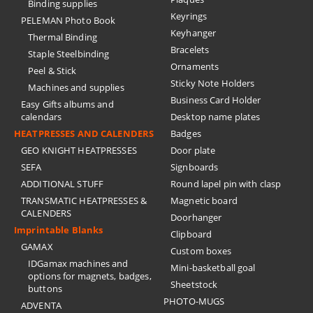
Binding supplies
Keyrings
PELEMAN Photo Book
Keyhanger
Thermal Binding
Bracelets
Staple Steelbinding
Ornaments
Peel & Stick
Sticky Note Holders
Machines and supplies
Business Card Holder
Easy Gifts albums and
calendars
Desktop name plates
HEATPRESSES AND CALENDERS
Badges
GEO KNIGHT HEATPRESSES
Door plate
SEFA
Signboards
ADDITIONAL STUFF
Round lapel pin with clasp
TRANSMATIC HEATPRESSES &
Magnetic board
CALENDERS
Doorhanger
Imprintable Blanks
Clipboard
GAMAX
Custom boxes
IDGamax machines and
Mini-basketball goal
options for magnets, badges,
Sheetstock
buttons
PHOTO-MUGS
ADVENTA