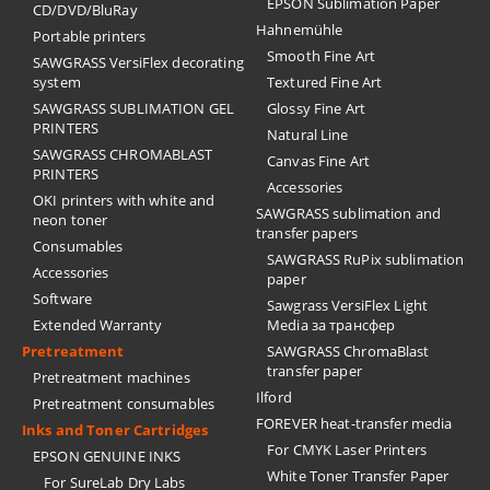
EPSON Sublimation Paper
CD/DVD/BluRay
Hahnemühle
Portable printers
Smooth Fine Art
SAWGRASS VersiFlex decorating
system
Textured Fine Art
SAWGRASS SUBLIMATION GEL
Glossy Fine Art
PRINTERS
Natural Line
SAWGRASS CHROMABLAST
Canvas Fine Art
PRINTERS
Accessories
OKI printers with white and
SAWGRASS sublimation and
neon toner
transfer papers
Consumables
SAWGRASS RuPix sublimation
Accessories
paper
Software
Sawgrass VersiFlex Light
Extended Warranty
Media за трансфер
Pretreatment
SAWGRASS ChromaBlast
transfer paper
Pretreatment machines
Ilford
Pretreatment consumables
FOREVER heat-transfer media
Inks and Toner Cartridges
For CMYK Laser Printers
EPSON GENUINE INKS
White Toner Transfer Paper
For SureLab Dry Labs