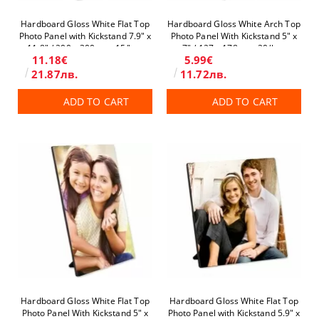
Hardboard Gloss White Flat Top
Hardboard Gloss White Arch Top
Photo Panel with Kickstand 7.9" x
Photo Panel With Kickstand 5" x
11.8" / 200 x 300 mm 15/box
7" / 127 x 178 mm 20/box
11.18€
5.99€
21.87лв.
11.72лв.
ADD TO CART
ADD TO CART
Hardboard Gloss White Flat Top
Hardboard Gloss White Flat Top
Photo Panel With Kickstand 5" x
Photo Panel with Kickstand 5.9" x