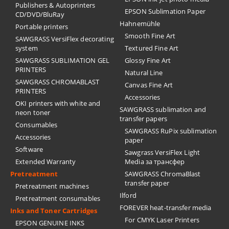
Publishers & Autoprinters
EPSON Sublimation Paper
CD/DVD/BluRay
Hahnemühle
Portable printers
Smooth Fine Art
SAWGRASS VersiFlex decorating
system
Textured Fine Art
SAWGRASS SUBLIMATION GEL
Glossy Fine Art
PRINTERS
Natural Line
SAWGRASS CHROMABLAST
Canvas Fine Art
PRINTERS
Accessories
OKI printers with white and
SAWGRASS sublimation and
neon toner
transfer papers
Consumables
SAWGRASS RuPix sublimation
Accessories
paper
Software
Sawgrass VersiFlex Light
Extended Warranty
Media за трансфер
Pretreatment
SAWGRASS ChromaBlast
transfer paper
Pretreatment machines
Ilford
Pretreatment consumables
FOREVER heat-transfer media
Inks and Toner Cartridges
For CMYK Laser Printers
EPSON GENUINE INKS