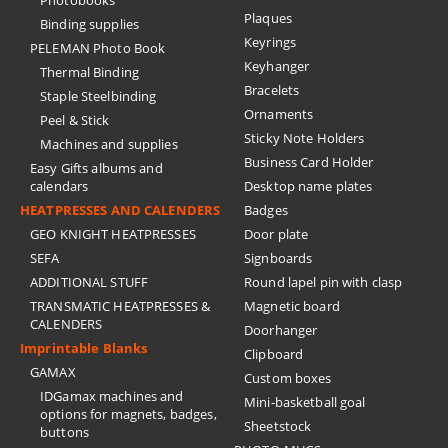
Photobooks
Plaques
Binding supplies
Keyrings
PELEMAN Photo Book
Keyhanger
Thermal Binding
Bracelets
Staple Steelbinding
Ornaments
Peel & Stick
Sticky Note Holders
Machines and supplies
Business Card Holder
Easy Gifts albums and
calendars
Desktop name plates
HEATPRESSES AND CALENDERS
Badges
GEO KNIGHT HEATPRESSES
Door plate
SEFA
Signboards
ADDITIONAL STUFF
Round lapel pin with clasp
TRANSMATIC HEATPRESSES &
Magnetic board
CALENDERS
Doorhanger
Imprintable Blanks
Clipboard
GAMAX
Custom boxes
IDGamax machines and
Mini-basketball goal
options for magnets, badges,
Sheetstock
buttons