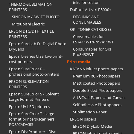
inks for cotton
THERMO-SUBLIMATION
PRINTERS
DuPont Artistri P5000+
SINFONIA / SWIFT PHOTO
DTG INKS AND
CONSUMABLES
Mitsubishi Electric
OKI TONER CATRIDGES
EPSON DTG/DTF TEXTILE
PRINTERS
Consumables for
ES7411WT/Pro7411WT
Epson SureLab D - Digital Photo
DryLabs
Consumables for OKI
Pro8432WT
Epson L-series CISS low-print-
cost pritners
Print media
Epson SureColor P -
KATANA ink-jet photo-papers
professional photo-printers
Premium RC Photopapers
EPSON SUBLIMATION
Matt coated Photopapers
PRINTERS
Double-Sided Photopapers
Epson SureColor S - Solvent
Art&Craft Papers and Canvas
Large Format Printers
Self-adhesive Photopapers
Epson UV LED printers
Sublimation Paper
Epson SureColor T - large
format printers/scanners
EPSON papers
POS/CAD/GIS
EPSON DryLab Media
Epson DiscProducer - Disc
EPSON ink-jet photo media