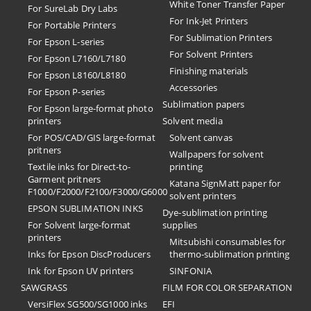
White Toner Transfer Paper
For SureLab Dry Labs
For Ink-Jet Printers
For Portable Printers
For Sublimation Printers
For Epson L-series
For Solvent Printers
For Epson L7160/L7180
Finishing materials
For Epson L8160/L8180
Accessories
For Epson P-series
Sublimation papers
For Epson large-format photo
printers
Solvent media
For POS/CAD/GIS large-format
Solvent canvas
pritners
Wallpapers for solvent
Textile inks for Direct-to-
printing
Garment pritners
Katana SignMatt paper for
F1000/F2000/F2100/F3000/G6000
solvent printers
EPSON SUBLIMATION INKS
Dye-sublimation printing
For Solvent large-format
supplies
printers
Mitsubishi consumables for
Inks for Epson DiscProducers
thermo-sublimation printing
Ink for Epson UV printers
SINFONIA
SAWGRASS
FILM FOR COLOR SEPARATION
VersiFlex SG500/SG1000 inks
EFI