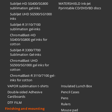
SubliJet-HD SG400/SG800
​WATERSHIELD Ink-Jet
sublimation gel-inks
Pprintable CD/DVD/BD discs
SubliJet UHD SG500/SG1000
inks
SubliJet-R 3110/7100
sublimation gel-inks
ChromaBlast-HD
SG400/SG800 gel inks for
cotton
SubliJet-R 3300/7700
Sublimation Gel-inks
ChromaBlast UHD
SG500/SG1000 gel inks for
cotton
ChromaBlast-R 3110/7100 gel-
inks for cotton
VAPOR sublimation t-shirts
Insulated Lunch Box
Double-sided Adhesive
Pencil Cases
Cardboards
Pens
DTF FILM
Rulers
Finishing and mounting
Mouse pad