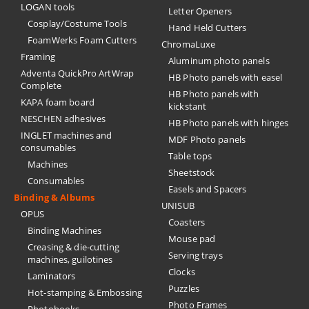
LOGAN tools
Letter Openers
Cosplay/Costume Tools
Hand Held Cutters
FoamWerks Foam Cutters
ChromaLuxe
Framing
Aluminum photo panels
Adventa QuickPro ArtWrap
HB Photo panels with easel
Complete
HB Photo panels with
KAPA foam board
kickstant
NESCHEN adhesives
HB Photo panels with hinges
INGLET machines and
MDF Photo panels
consumables
Table tops
Machines
Sheetstock
Consumables
Easels and Spacers
Binding & Albums
UNISUB
OPUS
Coasters
Binding Machines
Mouse pad
Creasing & die-cutting
Serving trays
machines, guilotines
Clocks
Laminators
Puzzles
Hot-stamping & Embossing
Photo Frames