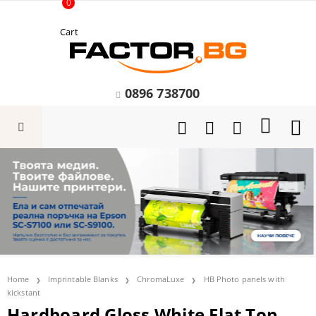
0
Cart
0896 738700
Home
Imprintable Blanks
ChromaLuxe
HB Photo panels with
kickstant
Hardboard Gloss White Flat Top