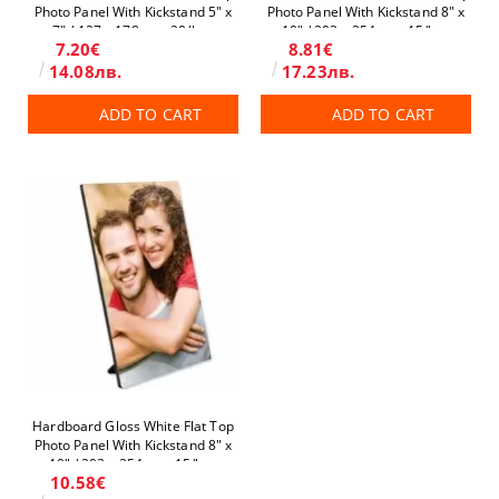
Photo Panel With Kickstand 5" x
Photo Panel With Kickstand 8" x
7" / 127 x 178 mm 20/box
10" / 203 x 254 mm 15/box
7.20€
8.81€
14.08лв.
17.23лв.
ADD TO CART
ADD TO CART
Hardboard Gloss White Flat Top
Photo Panel With Kickstand 8" x
10" / 203 x 254 mm 15/box
10.58€