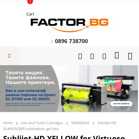
0
Cart
0896 738700
Home
Inks and Toner Cartridges
SAWGRASS
SubliJet-HD
SG400/SG800 sublimation gel-inks
Sublijet-HD YELLOW for Virtuoso