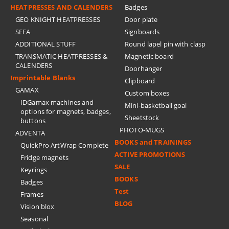
HEATPRESSES AND CALENDERS
Badges
GEO KNIGHT HEATPRESSES
Door plate
SEFA
Signboards
ADDITIONAL STUFF
Round lapel pin with clasp
TRANSMATIC HEATPRESSES &
Magnetic board
CALENDERS
Doorhanger
Imprintable Blanks
Clipboard
GAMAX
Custom boxes
IDGamax machines and
Mini-basketball goal
options for magnets, badges,
Sheetstock
buttons
PHOTO-MUGS
ADVENTA
BOOKS and TRAININGS
QuickPro ArtWrap Complete
ACTIVE PROMOTIONS
Fridge magnets
SALE
Keyrings
BOOKS
Badges
Test
Frames
BLOG
Vision blox
Seasonal