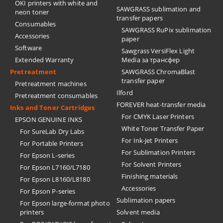
OKI printers with white and
SAWGRASS sublimation and
neon toner
transfer papers
Consumables
SAWGRASS RuPix sublimation
Accessories
paper
Software
Sawgrass VersiFlex Light
Extended Warranty
Media за трансфер
Pretreatment
SAWGRASS ChromaBlast
transfer paper
Pretreatment machines
Ilford
Pretreatment consumables
FOREVER heat-transfer media
Inks and Toner Cartridges
For CMYK Laser Printers
EPSON GENUINE INKS
White Toner Transfer Paper
For SureLab Dry Labs
For Ink-Jet Printers
For Portable Printers
For Sublimation Printers
For Epson L-series
For Solvent Printers
For Epson L7160/L7180
Finishing materials
For Epson L8160/L8180
Accessories
For Epson P-series
Sublimation papers
For Epson large-format photo
printers
Solvent media