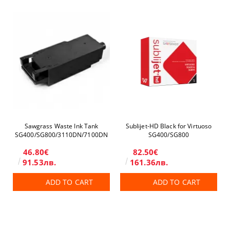
Sawgrass Waste Ink Tank
Sublijet-HD Black for Virtuoso
SG400/SG800/3110DN/7100DN
SG400/SG800
46.80€
82.50€
91.53лв.
161.36лв.
ADD TO CART
ADD TO CART