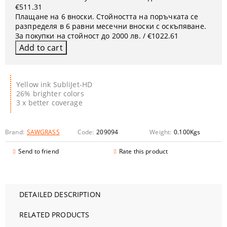
€511.31
Плащане на 6 вноски. Стойността на поръчката се
разпределя в 6 равни месечни вноски с оскъпяване.
За покупки на стойност до 2000 лв. / €1022.61
Yellow ink SubliJet-HD
26% brighter colors
3 x better coverage
Brand:
SAWGRASS
Code:
209094
Weight:
0.100
Kgs
Send to friend
Rate this product
DETAILED DESCRIPTION
RELATED PRODUCTS