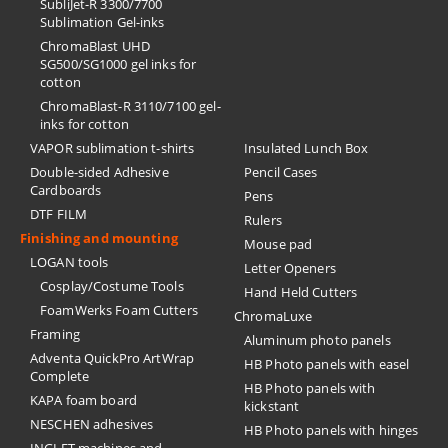
SubliJet-R 3300/7700
Sublimation Gel-inks
ChromaBlast UHD
SG500/SG1000 gel inks for
cotton
ChromaBlast-R 3110/7100 gel-
inks for cotton
VAPOR sublimation t-shirts
Insulated Lunch Box
Double-sided Adhesive
Pencil Cases
Cardboards
Pens
DTF FILM
Rulers
Finishing and mounting
Mouse pad
LOGAN tools
Letter Openers
Cosplay/Costume Tools
Hand Held Cutters
FoamWerks Foam Cutters
ChromaLuxe
Framing
Aluminum photo panels
Adventa QuickPro ArtWrap
HB Photo panels with easel
Complete
HB Photo panels with
KAPA foam board
kickstant
NESCHEN adhesives
HB Photo panels with hinges