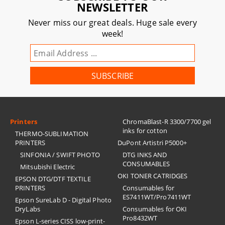
NEWSLETTER
Never miss our great deals. Huge sale every
week!
Printers
ChromaBlast-R 3300/7700 gel
inks for cotton
THERMO-SUBLIMATION
PRINTERS
DuPont Artistri P5000+
SINFONIA / SWIFT PHOTO
DTG INKS AND
CONSUMABLES
Mitsubishi Electric
OKI TONER CATRIDGES
EPSON DTG/DTF TEXTILE
PRINTERS
Consumables for
ES7411WT/Pro7411WT
Epson SureLab D - Digital Photo
DryLabs
Consumables for OKI
Pro8432WT
Epson L-series CISS low-print-