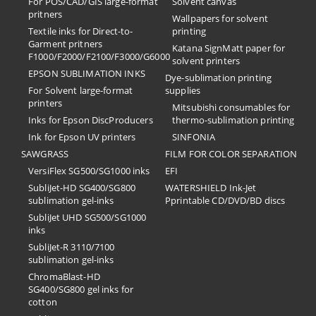
For POS/CAD/GIS large-format
Solvent canvas
pritners
Wallpapers for solvent
Textile inks for Direct-to-
printing
Garment pritners
Katana SignMatt paper for
F1000/F2000/F2100/F3000/G6000
solvent printers
EPSON SUBLIMATION INKS
Dye-sublimation printing
For Solvent large-format
supplies
printers
Mitsubishi consumables for
Inks for Epson DiscProducers
thermo-sublimation printing
Ink for Epson UV printers
SINFONIA
SAWGRASS
FILM FOR COLOR SEPARATION
VersiFlex SG500/SG1000 inks
EFI
SubliJet-HD SG400/SG800
​WATERSHIELD Ink-Jet
sublimation gel-inks
Pprintable CD/DVD/BD discs
SubliJet UHD SG500/SG1000
inks
SubliJet-R 3110/7100
sublimation gel-inks
ChromaBlast-HD
SG400/SG800 gel inks for
cotton