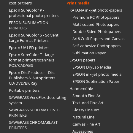
cost pritners
Print media
Epson SureColor P -
KATANA ink-jet photo-papers
professional photo-printers
Premium RC Photopapers
EPSON SUBLIMATION
Matt coated Photopapers
PRINTERS
Double-Sided Photopapers
Epson SureColor S - Solvent
Art&Craft Papers and Canvas
Large Format Printers
Self-adhesive Photopapers
Epson UV LED printers
Sublimation Paper
Epson SureColor T - large
format printers/scanners
EPSON papers
POS/CAD/GIS
EPSON DryLab Media
Epson DiscProducer - Disc
EPSON ink-jet photo media
Publishers & Autoprinters
EPSON Sublimation Paper
CD/DVD/BluRay
Hahnemühle
Portable printers
Smooth Fine Art
SAWGRASS VersiFlex decorating
system
Textured Fine Art
SAWGRASS SUBLIMATION GEL
Glossy Fine Art
PRINTERS
Natural Line
SAWGRASS CHROMABLAST
Canvas Fine Art
PRINTERS
Accessories