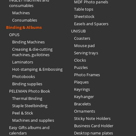
INGLET machines and
MDF Photo panels
consumables
Table tops
Machines
Sheetstock
Consumables
Easels and Spacers
Binding & Albums
UNISUB
OPUS
Coasters
Binding Machines
Mouse pad
Creasing & die-cutting
Serving trays
machines, guilotines
Clocks
Laminators
Puzzles
Hot-stamping & Embossing
Photo Frames
Photobooks
Plaques
Binding supplies
Keyrings
PELEMAN Photo Book
Keyhanger
Thermal Binding
Bracelets
Staple Steelbinding
Ornaments
Peel & Stick
Sticky Note Holders
Machines and supplies
Business Card Holder
Easy Gifts albums and
calendars
Desktop name plates