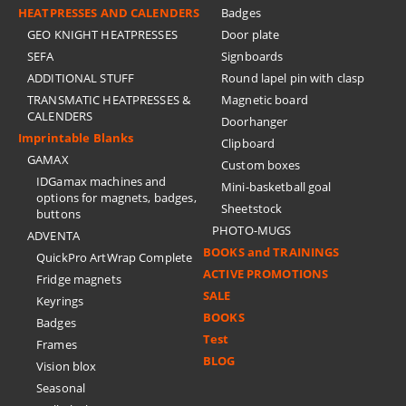
HEATPRESSES AND CALENDERS
Badges
GEO KNIGHT HEATPRESSES
Door plate
SEFA
Signboards
ADDITIONAL STUFF
Round lapel pin with clasp
TRANSMATIC HEATPRESSES &
Magnetic board
CALENDERS
Doorhanger
Imprintable Blanks
Clipboard
GAMAX
Custom boxes
IDGamax machines and
Mini-basketball goal
options for magnets, badges,
Sheetstock
buttons
PHOTO-MUGS
ADVENTA
BOOKS and TRAININGS
QuickPro ArtWrap Complete
ACTIVE PROMOTIONS
Fridge magnets
SALE
Keyrings
BOOKS
Badges
Test
Frames
BLOG
Vision blox
Seasonal