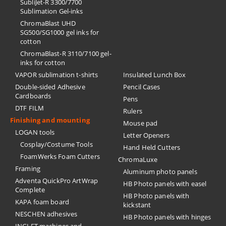
SubliJet-R 3300/7700
Sublimation Gel-inks
ChromaBlast UHD
SG500/SG1000 gel inks for
cotton
ChromaBlast-R 3110/7100 gel-
inks for cotton
VAPOR sublimation t-shirts
Insulated Lunch Box
Double-sided Adhesive
Pencil Cases
Cardboards
Pens
DTF FILM
Rulers
Finishing and mounting
Mouse pad
LOGAN tools
Letter Openers
Cosplay/Costume Tools
Hand Held Cutters
FoamWerks Foam Cutters
ChromaLuxe
Framing
Aluminum photo panels
Adventa QuickPro ArtWrap
HB Photo panels with easel
Complete
HB Photo panels with
KAPA foam board
kickstant
NESCHEN adhesives
HB Photo panels with hinges