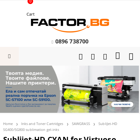
0
Cart
0896 738700
Home
Inks and Toner Cartridges
SAWGRASS
SubliJet-HD
SG400/SG800 sublimation gel-inks
Sublijet-HD CYAN for Virtuoso