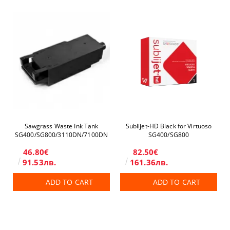
Sawgrass Waste Ink Tank
Sublijet-HD Black for Virtuoso
SG400/SG800/3110DN/7100DN
SG400/SG800
46.80€
82.50€
91.53лв.
161.36лв.
ADD TO CART
ADD TO CART