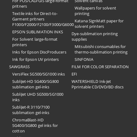
For POS/CAD/GIS large-format
Solvent canvas
pritners
Wallpapers for solvent
Textile inks for Direct-to-
printing
Garment pritners
Katana SignMatt paper for
F1000/F2000/F2100/F3000/G6000
solvent printers
EPSON SUBLIMATION INKS
Dye-sublimation printing
For Solvent large-format
supplies
printers
Mitsubishi consumables for
Inks for Epson DiscProducers
thermo-sublimation printing
Ink for Epson UV printers
SINFONIA
SAWGRASS
FILM FOR COLOR SEPARATION
VersiFlex SG500/SG1000 inks
EFI
SubliJet-HD SG400/SG800
​WATERSHIELD Ink-Jet
sublimation gel-inks
Pprintable CD/DVD/BD discs
SubliJet UHD SG500/SG1000
inks
SubliJet-R 3110/7100
sublimation gel-inks
ChromaBlast-HD
SG400/SG800 gel inks for
cotton