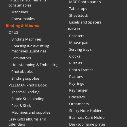
INGLET machines and
MDF Photo panels
consumables
Table tops
Machines
Sheetstock
Consumables
Easels and Spacers
Binding & Albums
UNISUB
OPUS
Coasters
Binding Machines
Mouse pad
Creasing & die-cutting
Serving trays
machines, guilotines
Clocks
Laminators
Puzzles
Hot-stamping & Embossing
Photo Frames
Photobooks
Plaques
Binding supplies
Keyrings
PELEMAN Photo Book
Keyhanger
Thermal Binding
Bracelets
Staple Steelbinding
Ornaments
Peel & Stick
Sticky Note Holders
Machines and supplies
Business Card Holder
Easy Gifts albums and
calendars
Desktop name plates