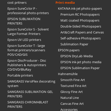
cost pritners
Print media
Epson SureColor P -
KATANA ink-jet photo-papers
professional photo-printers
Premium RC Photopapers
EPSON SUBLIMATION
Matt coated Photopapers
PRINTERS
Double-Sided Photopapers
Epson SureColor S - Solvent
Art&Craft Papers and Canvas
Large Format Printers
Self-adhesive Photopapers
Epson UV LED printers
Sublimation Paper
Epson SureColor T - large
format printers/scanners
EPSON papers
POS/CAD/GIS
EPSON DryLab Media
Epson DiscProducer - Disc
EPSON ink-jet photo media
Publishers & Autoprinters
EPSON Sublimation Paper
CD/DVD/BluRay
Hahnemühle
Portable printers
Smooth Fine Art
SAWGRASS VersiFlex decorating
system
Textured Fine Art
SAWGRASS SUBLIMATION GEL
Glossy Fine Art
PRINTERS
Natural Line
SAWGRASS CHROMABLAST
Canvas Fine Art
PRINTERS
Accessories