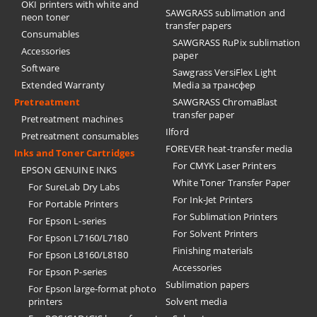
OKI printers with white and
SAWGRASS sublimation and
neon toner
transfer papers
Consumables
SAWGRASS RuPix sublimation
Accessories
paper
Software
Sawgrass VersiFlex Light
Extended Warranty
Media за трансфер
Pretreatment
SAWGRASS ChromaBlast
transfer paper
Pretreatment machines
Ilford
Pretreatment consumables
FOREVER heat-transfer media
Inks and Toner Cartridges
For CMYK Laser Printers
EPSON GENUINE INKS
White Toner Transfer Paper
For SureLab Dry Labs
For Ink-Jet Printers
For Portable Printers
For Sublimation Printers
For Epson L-series
For Solvent Printers
For Epson L7160/L7180
Finishing materials
For Epson L8160/L8180
Accessories
For Epson P-series
Sublimation papers
For Epson large-format photo
printers
Solvent media