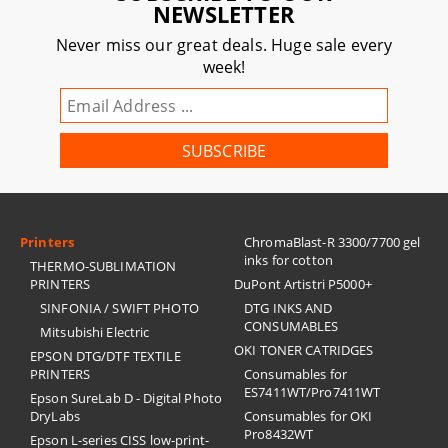
NEWSLETTER
Never miss our great deals. Huge sale every
week!
Printers
ChromaBlast-R 3300/7700 gel
inks for cotton
THERMO-SUBLIMATION
PRINTERS
DuPont Artistri P5000+
SINFONIA / SWIFT PHOTO
DTG INKS AND
CONSUMABLES
Mitsubishi Electric
OKI TONER CATRIDGES
EPSON DTG/DTF TEXTILE
PRINTERS
Consumables for
ES7411WT/Pro7411WT
Epson SureLab D - Digital Photo
DryLabs
Consumables for OKI
Pro8432WT
Epson L-series CISS low-print-