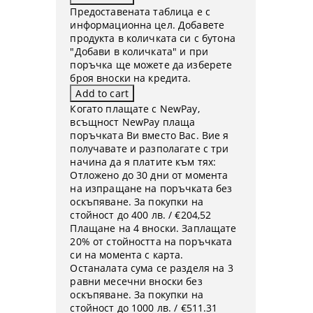
Предоставената таблица е с
информационна цел. Добавете
продукта в количката си с бутона
"Добави в количката" и при
поръчка ще можете да изберете
броя вноски на кредита.
Когато плащате с NewPay,
всъщност NewPay плаща
поръчката Ви вместо Вас. Вие я
получавате и разполагате с три
начина да я платите към тях:
Отложено до 30 дни от момента
на изпращане на поръчката без
оскъпяване. За покупки на
стойност до 400 лв. / €204,52
Плащане на 4 вноски. Заплащате
20% от стойността на поръчката
си на момента с карта.
Останалата сума се разделя на 3
равни месечни вноски без
оскъпяване. За покупки на
стойност до 1000 лв. / €511.31