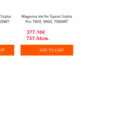
 Stylos
Magenta ink for Epson Stylos
900WT
Pro 7900, 9900, 7900WT
377.10€
737.54лв.
ART
ADD TO CART