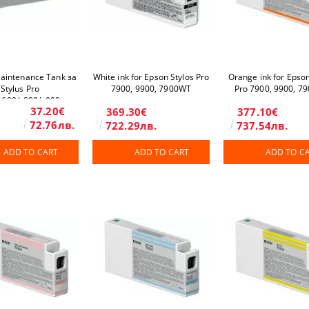
intenance Tank за
White ink for Epson Stylos Pro
Orange ink for Epson
Stylus Pro
7900, 9900, 7900WT
Pro 7900, 9900, 7
x600/x880/x900 -
37.20€
369.30€
377.10€
12C890191
72.76лв.
722.29лв.
737.54лв.
ADD TO CART
ADD TO CART
ADD TO C