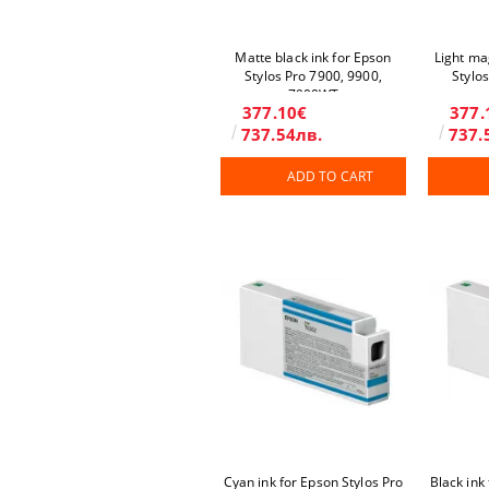
Matte black ink for Epson
Light ma
Stylos Pro 7900, 9900,
Stylo
7900WT
377.10€
377.
737.54лв.
737.
ADD TO CART
Cyan ink for Epson Stylos Pro
Black ink