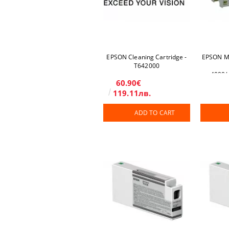
EPSON Cleaning Cartridge -
EPSON Ma
T642000
4000/
60.90€
C
119.11лв.
ADD TO CART