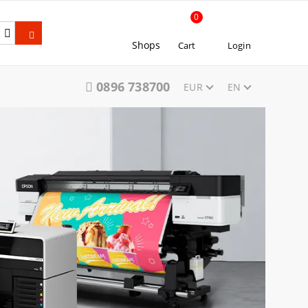
0
Shops
Cart
Login
0896 738700
EUR
EN