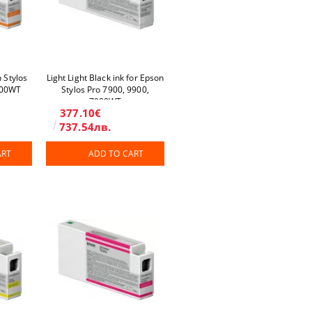
 Stylos
Light Light Black ink for Epson
900WT
Stylos Pro 7900, 9900,
7900WT
377.10€
737.54лв.
ART
ADD TO CART