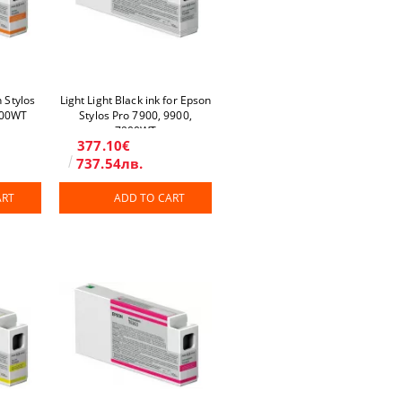
 Stylos
Light Light Black ink for Epson
900WT
Stylos Pro 7900, 9900,
7900WT
377.10€
737.54лв.
ART
ADD TO CART