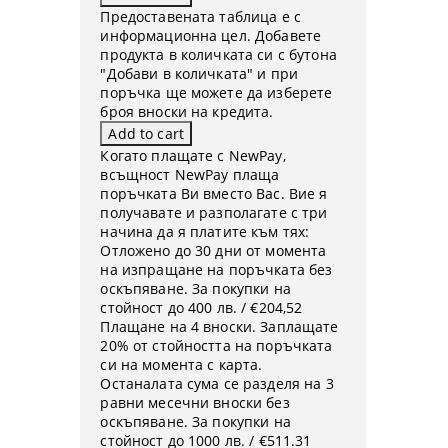
Предоставената таблица е с
информационна цел. Добавете
продукта в количката си с бутона
"Добави в количката" и при
поръчка ще можете да изберете
броя вноски на кредита.
Когато плащате с NewPay,
всъщност NewPay плаща
поръчката Ви вместо Вас. Вие я
получавате и разполагате с три
начина да я платите към тях:
Отложено до 30 дни от момента
на изпращане на поръчката без
оскъпяване. За покупки на
стойност до 400 лв. / €204,52
Плащане на 4 вноски. Заплащате
20% от стойността на поръчката
си на момента с карта.
Останалата сума се разделя на 3
равни месечни вноски без
оскъпяване. За покупки на
стойност до 1000 лв. / €511.31