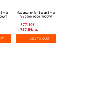
 Stylos
Magenta ink for Epson Stylos
900WT
Pro 7900, 9900, 7900WT
377.10€
737.54лв.
ART
ADD TO CART