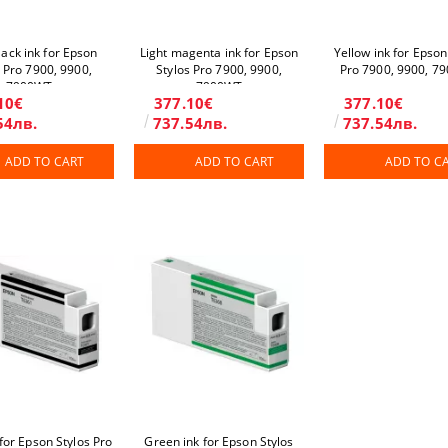
lack ink for Epson
Light magenta ink for Epson
Yellow ink for Epson
s Pro 7900, 9900,
Stylos Pro 7900, 9900,
Pro 7900, 9900, 7
7900WT
7900WT
10€
377.10€
377.10€
54лв.
737.54лв.
737.54лв.
ADD TO CART
ADD TO CART
ADD TO C
 for Epson Stylos Pro
Green ink for Epson Stylos