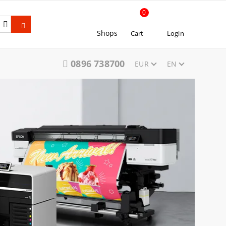
0
Shops
Cart
Login
0896 738700
EUR
EN