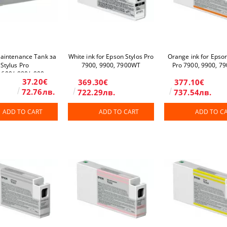
intenance Tank за
White ink for Epson Stylos Pro
Orange ink for Epson
Stylus Pro
7900, 9900, 7900WT
Pro 7900, 9900, 7
x600/x880/x900 -
37.20€
369.30€
377.10€
12C890191
72.76лв.
722.29лв.
737.54лв.
ADD TO CART
ADD TO CART
ADD TO C