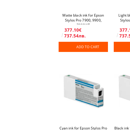
Matte black ink for Epson
Light b
Stylos Pro 7900, 9900,
Stylo
7900WT
377.10€
377.
737.54лв.
737.
ADD TO CART
Cyan ink for Epson Stylos Pro
Black ink