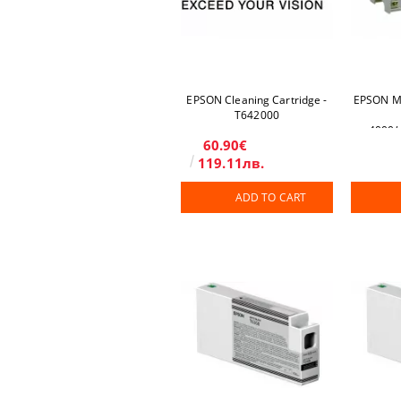
EPSON Cleaning Cartridge -
EPSON Ma
T642000
4000/
60.90€
C
119.11лв.
ADD TO CART