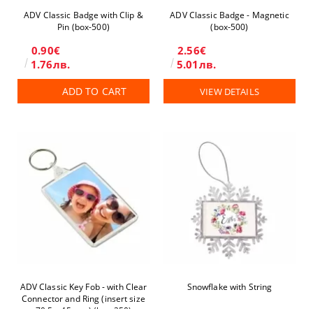
ADV Classic Badge with Clip &
ADV Classic Badge - Magnetic
Pin (box-500)
(box-500)
0.90€
2.56€
1.76лв.
5.01лв.
ADD TO CART
VIEW DETAILS
ADV Classic Key Fob - with Clear
Snowflake with String
Connector and Ring (insert size
70.5 x 45 mm) (box-250)