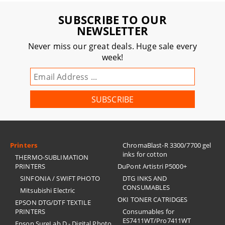
SUBSCRIBE TO OUR
NEWSLETTER
Never miss our great deals. Huge sale every
week!
Printers
ChromaBlast-R 3300/7700 gel
inks for cotton
THERMO-SUBLIMATION
PRINTERS
DuPont Artistri P5000+
SINFONIA / SWIFT PHOTO
DTG INKS AND
CONSUMABLES
Mitsubishi Electric
OKI TONER CATRIDGES
EPSON DTG/DTF TEXTILE
PRINTERS
Consumables for
ES7411WT/Pro7411WT
Epson SureLab D - Digital Photo