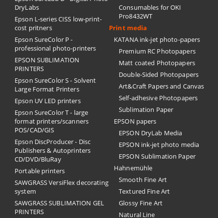
DryLabs
Consumables for OKI
Pro8432WT
Epson L-series CISS low-print-
cost pritners
Print media
Epson SureColor P -
KATANA ink-jet photo-papers
professional photo-printers
Premium RC Photopapers
EPSON SUBLIMATION
Matt coated Photopapers
PRINTERS
Double-Sided Photopapers
Epson SureColor S - Solvent
Art&Craft Papers and Canvas
Large Format Printers
Self-adhesive Photopapers
Epson UV LED printers
Sublimation Paper
Epson SureColor T - large
format printers/scanners
EPSON papers
POS/CAD/GIS
EPSON DryLab Media
Epson DiscProducer - Disc
EPSON ink-jet photo media
Publishers & Autoprinters
EPSON Sublimation Paper
CD/DVD/BluRay
Hahnemühle
Portable printers
Smooth Fine Art
SAWGRASS VersiFlex decorating
system
Textured Fine Art
SAWGRASS SUBLIMATION GEL
Glossy Fine Art
PRINTERS
Natural Line