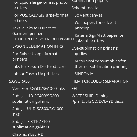
Sublimation papers
For Epson large-format photo
printers
Solvent media
For POS/CAD/GIS large-format
Solvent canvas
pritners
Wallpapers for solvent
Textile inks for Direct-to-
printing
Garment pritners
Katana SignMatt paper for
F1000/F2000/F2100/F3000/G6000
solvent printers
EPSON SUBLIMATION INKS
Dye-sublimation printing
For Solvent large-format
supplies
printers
Mitsubishi consumables for
Inks for Epson DiscProducers
thermo-sublimation printing
Ink for Epson UV printers
SINFONIA
SAWGRASS
FILM FOR COLOR SEPARATION
VersiFlex SG500/SG1000 inks
EFI
SubliJet-HD SG400/SG800
​WATERSHIELD Ink-Jet
sublimation gel-inks
Pprintable CD/DVD/BD discs
SubliJet UHD SG500/SG1000
inks
SubliJet-R 3110/7100
sublimation gel-inks
ChromaBlast-HD