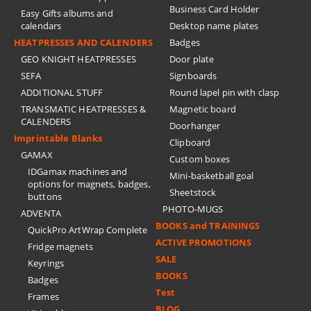
Business Card Holder
Easy Gifts albums and
calendars
Desktop name plates
HEATPRESSES AND CALENDERS
Badges
GEO KNIGHT HEATPRESSES
Door plate
SEFA
Signboards
ADDITIONAL STUFF
Round lapel pin with clasp
TRANSMATIC HEATPRESSES &
Magnetic board
CALENDERS
Doorhanger
Imprintable Blanks
Clipboard
GAMAX
Custom boxes
IDGamax machines and
Mini-basketball goal
options for magnets, badges,
Sheetstock
buttons
PHOTO-MUGS
ADVENTA
BOOKS and TRAININGS
QuickPro ArtWrap Complete
ACTIVE PROMOTIONS
Fridge magnets
SALE
Keyrings
BOOKS
Badges
Test
Frames
BLOG