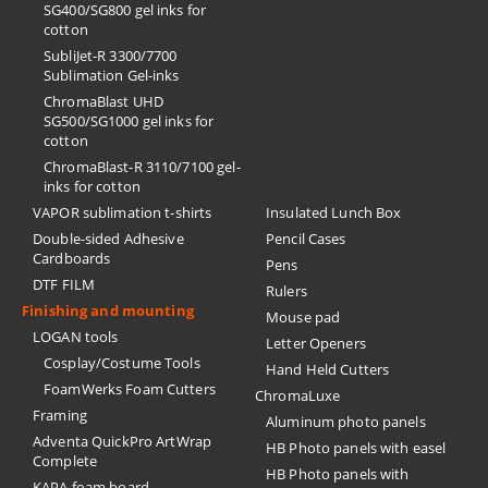
SG400/SG800 gel inks for
cotton
SubliJet-R 3300/7700
Sublimation Gel-inks
ChromaBlast UHD
SG500/SG1000 gel inks for
cotton
ChromaBlast-R 3110/7100 gel-
inks for cotton
VAPOR sublimation t-shirts
Insulated Lunch Box
Double-sided Adhesive
Pencil Cases
Cardboards
Pens
DTF FILM
Rulers
Finishing and mounting
Mouse pad
LOGAN tools
Letter Openers
Cosplay/Costume Tools
Hand Held Cutters
FoamWerks Foam Cutters
ChromaLuxe
Framing
Aluminum photo panels
Adventa QuickPro ArtWrap
HB Photo panels with easel
Complete
HB Photo panels with
KAPA foam board