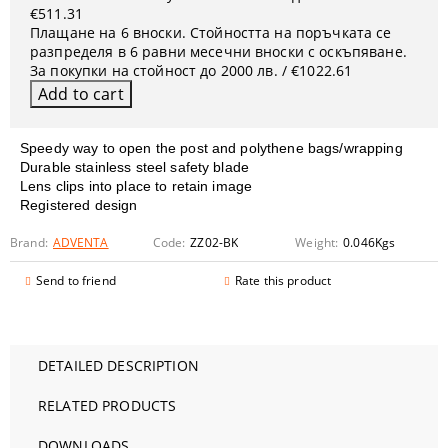
€511.31
Плащане на 6 вноски. Стойността на поръчката се
разпределя в 6 равни месечни вноски с оскъпяване.
За покупки на стойност до 2000 лв. / €1022.61
Speedy way to open the post and polythene bags/wrapping
Durable stainless steel safety blade
Lens clips into place to retain image
Registered design
Brand:
ADVENTA
Code:
ZZ02-BK
Weight:
0.046
Kgs
Send to friend
Rate this product
DETAILED DESCRIPTION
RELATED PRODUCTS
DOWNLOADS