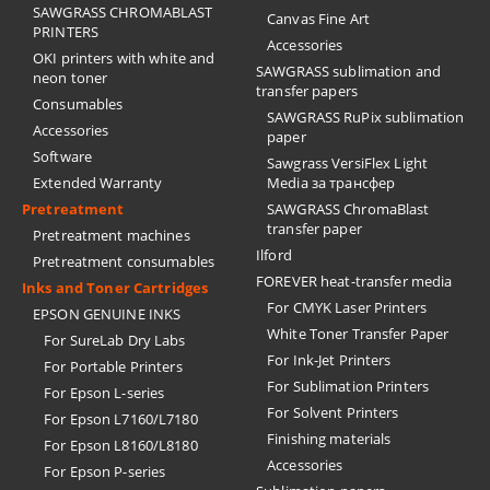
SAWGRASS CHROMABLAST
Canvas Fine Art
PRINTERS
Accessories
OKI printers with white and
SAWGRASS sublimation and
neon toner
transfer papers
Consumables
SAWGRASS RuPix sublimation
Accessories
paper
Software
Sawgrass VersiFlex Light
Extended Warranty
Media за трансфер
Pretreatment
SAWGRASS ChromaBlast
transfer paper
Pretreatment machines
Ilford
Pretreatment consumables
FOREVER heat-transfer media
Inks and Toner Cartridges
For CMYK Laser Printers
EPSON GENUINE INKS
White Toner Transfer Paper
For SureLab Dry Labs
For Ink-Jet Printers
For Portable Printers
For Sublimation Printers
For Epson L-series
For Solvent Printers
For Epson L7160/L7180
Finishing materials
For Epson L8160/L8180
Accessories
For Epson P-series