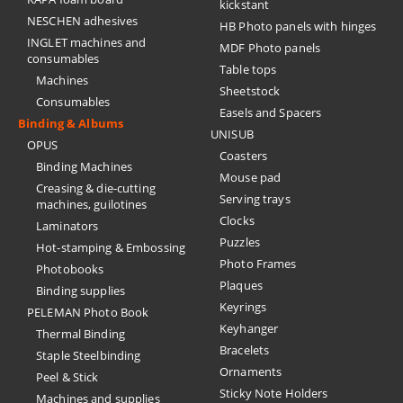
kickstant
NESCHEN adhesives
HB Photo panels with hinges
INGLET machines and
MDF Photo panels
consumables
Table tops
Machines
Sheetstock
Consumables
Easels and Spacers
Binding & Albums
UNISUB
OPUS
Coasters
Binding Machines
Mouse pad
Creasing & die-cutting
Serving trays
machines, guilotines
Clocks
Laminators
Puzzles
Hot-stamping & Embossing
Photo Frames
Photobooks
Plaques
Binding supplies
Keyrings
PELEMAN Photo Book
Keyhanger
Thermal Binding
Bracelets
Staple Steelbinding
Ornaments
Peel & Stick
Sticky Note Holders
Machines and supplies