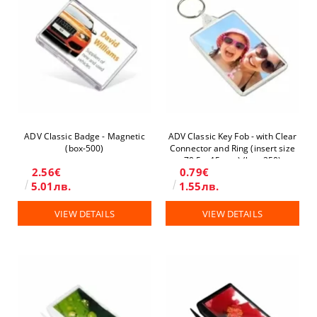
ADV Classic Badge - Magnetic
ADV Classic Key Fob - with Clear
(box-500)
Connector and Ring (insert size
70.5 x 45 mm) (box-250)
2.56€
0.79€
5.01лв.
1.55лв.
VIEW DETAILS
VIEW DETAILS