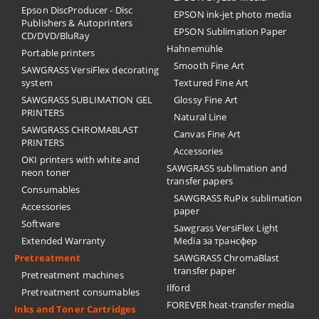
Epson DiscProducer - Disc
EPSON ink-jet photo media
Publishers & Autoprinters
EPSON Sublimation Paper
CD/DVD/BluRay
Hahnemühle
Portable printers
Smooth Fine Art
SAWGRASS VersiFlex decorating
system
Textured Fine Art
SAWGRASS SUBLIMATION GEL
Glossy Fine Art
PRINTERS
Natural Line
SAWGRASS CHROMABLAST
Canvas Fine Art
PRINTERS
Accessories
OKI printers with white and
SAWGRASS sublimation and
neon toner
transfer papers
Consumables
SAWGRASS RuPix sublimation
Accessories
paper
Software
Sawgrass VersiFlex Light
Extended Warranty
Media за трансфер
Pretreatment
SAWGRASS ChromaBlast
transfer paper
Pretreatment machines
Ilford
Pretreatment consumables
FOREVER heat-transfer media
Inks and Toner Cartridges