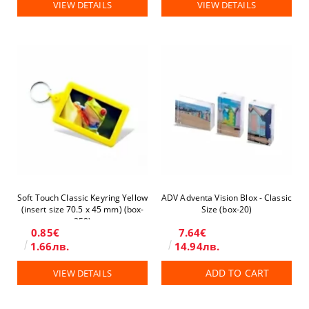
VIEW DETAILS
VIEW DETAILS
Soft Touch Classic Keyring Yellow
ADV Adventa Vision Blox - Classic
(insert size 70.5 x 45 mm) (box-
Size (box-20)
250)
0.85€
7.64€
1.66лв.
14.94лв.
ADD TO CART
VIEW DETAILS