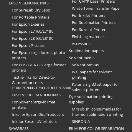
For CMYK Laser Printers
EPSON GENUINE INKS
White Toner Transfer Paper
For SureLab Dry Labs
For Ink-Jet Printers
For Portable Printers
For Sublimation Printers
For Epson L-series
For Solvent Printers
For Epson L7160/L7180
Finishing materials
For Epson L8160/L8180
Accessories
For Epson P-series
Sublimation papers
For Epson large-format photo
printers
Solvent media
For POS/CAD/GIS large-format
Solvent canvas
pritners
Wallpapers for solvent
Textile inks for Direct-to-
printing
Garment pritners
Katana SignMatt paper for
F1000/F2000/F2100/F3000/G6000
solvent printers
EPSON SUBLIMATION INKS
Dye-sublimation printing
For Solvent large-format
supplies
printers
Mitsubishi consumables for
Inks for Epson DiscProducers
thermo-sublimation printing
Ink for Epson UV printers
SINFONIA
SAWGRASS
FILM FOR COLOR SEPARATION