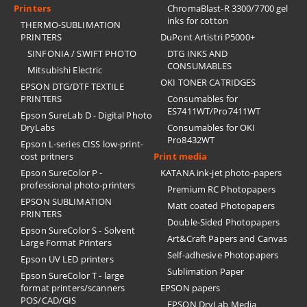
Printers
ChromaBlast-R 3300/7700 gel
inks for cotton
THERMO-SUBLIMATION
PRINTERS
DuPont Artistri P5000+
SINFONIA / SWIFT PHOTO
DTG INKS AND
CONSUMABLES
Mitsubishi Electric
OKI TONER CATRIDGES
EPSON DTG/DTF TEXTILE
PRINTERS
Consumables for
ES7411WT/Pro7411WT
Epson SureLab D - Digital Photo
DryLabs
Consumables for OKI
Pro8432WT
Epson L-series CISS low-print-
cost pritners
Print media
Epson SureColor P -
KATANA ink-jet photo-papers
professional photo-printers
Premium RC Photopapers
EPSON SUBLIMATION
Matt coated Photopapers
PRINTERS
Double-Sided Photopapers
Epson SureColor S - Solvent
Art&Craft Papers and Canvas
Large Format Printers
Self-adhesive Photopapers
Epson UV LED printers
Sublimation Paper
Epson SureColor T - large
format printers/scanners
EPSON papers
POS/CAD/GIS
EPSON DryLab Media