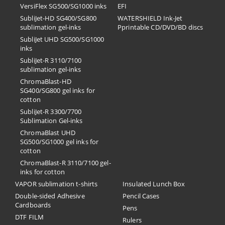
VersiFlex SG500/SG1000 inks
EFI
SubliJet-HD SG400/SG800
​WATERSHIELD Ink-Jet
sublimation gel-inks
Pprintable CD/DVD/BD discs
SubliJet UHD SG500/SG1000
inks
SubliJet-R 3110/7100
sublimation gel-inks
ChromaBlast-HD
SG400/SG800 gel inks for
cotton
SubliJet-R 3300/7700
Sublimation Gel-inks
ChromaBlast UHD
SG500/SG1000 gel inks for
cotton
ChromaBlast-R 3110/7100 gel-
inks for cotton
VAPOR sublimation t-shirts
Insulated Lunch Box
Double-sided Adhesive
Pencil Cases
Cardboards
Pens
DTF FILM
Rulers