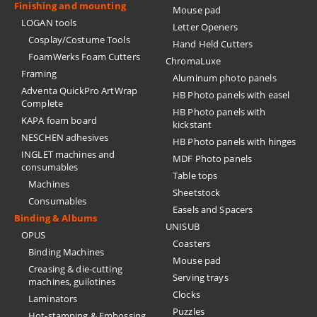
Finishing and mounting
Mouse pad
LOGAN tools
Letter Openers
Cosplay/Costume Tools
Hand Held Cutters
FoamWerks Foam Cutters
ChromaLuxe
Framing
Aluminum photo panels
Adventa QuickPro ArtWrap
HB Photo panels with easel
Complete
HB Photo panels with
KAPA foam board
kickstant
NESCHEN adhesives
HB Photo panels with hinges
INGLET machines and
MDF Photo panels
consumables
Table tops
Machines
Sheetstock
Consumables
Easels and Spacers
Binding & Albums
UNISUB
OPUS
Coasters
Binding Machines
Mouse pad
Creasing & die-cutting
Serving trays
machines, guilotines
Clocks
Laminators
Puzzles
Hot-stamping & Embossing