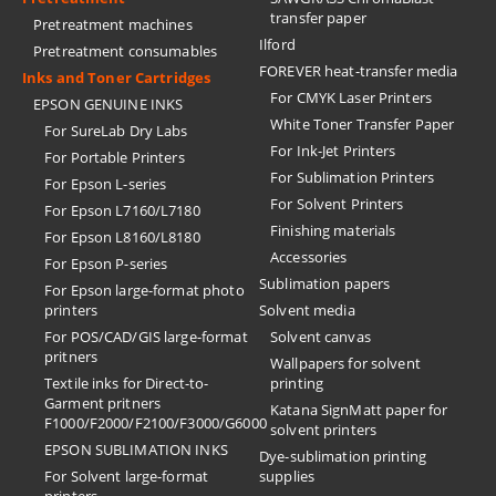
transfer paper
Pretreatment machines
Ilford
Pretreatment consumables
FOREVER heat-transfer media
Inks and Toner Cartridges
For CMYK Laser Printers
EPSON GENUINE INKS
White Toner Transfer Paper
For SureLab Dry Labs
For Ink-Jet Printers
For Portable Printers
For Sublimation Printers
For Epson L-series
For Solvent Printers
For Epson L7160/L7180
Finishing materials
For Epson L8160/L8180
Accessories
For Epson P-series
Sublimation papers
For Epson large-format photo
printers
Solvent media
For POS/CAD/GIS large-format
Solvent canvas
pritners
Wallpapers for solvent
Textile inks for Direct-to-
printing
Garment pritners
Katana SignMatt paper for
F1000/F2000/F2100/F3000/G6000
solvent printers
EPSON SUBLIMATION INKS
Dye-sublimation printing
For Solvent large-format
supplies