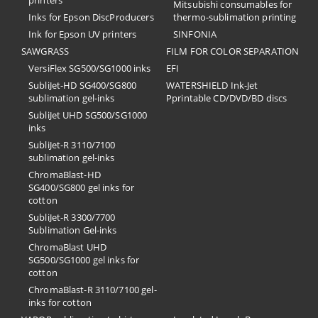
printers
Mitsubishi consumables for
Inks for Epson DiscProducers
thermo-sublimation printing
Ink for Epson UV printers
SINFONIA
SAWGRASS
FILM FOR COLOR SEPARATION
VersiFlex SG500/SG1000 inks
EFI
SubliJet-HD SG400/SG800
​WATERSHIELD Ink-Jet
sublimation gel-inks
Pprintable CD/DVD/BD discs
SubliJet UHD SG500/SG1000
inks
SubliJet-R 3110/7100
sublimation gel-inks
ChromaBlast-HD
SG400/SG800 gel inks for
cotton
SubliJet-R 3300/7700
Sublimation Gel-inks
ChromaBlast UHD
SG500/SG1000 gel inks for
cotton
ChromaBlast-R 3110/7100 gel-
inks for cotton