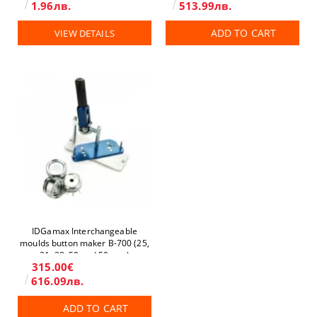
1.96лв.
513.99лв.
ADD TO CART
VIEW DETAILS
IDGamax Interchangeable
moulds button maker B-700 (25,
31, 38, 50 and 59 mm)
315.00€
616.09лв.
ADD TO CART