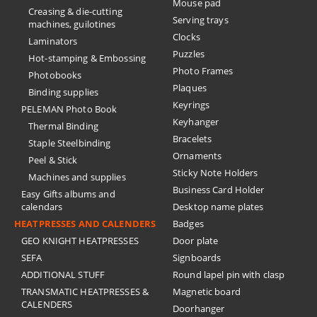
Mouse pad
Creasing & die-cutting
Serving trays
machines, guilotines
Clocks
Laminators
Puzzles
Hot-stamping & Embossing
Photo Frames
Photobooks
Plaques
Binding supplies
Keyrings
PELEMAN Photo Book
Keyhanger
Thermal Binding
Bracelets
Staple Steelbinding
Ornaments
Peel & Stick
Sticky Note Holders
Machines and supplies
Business Card Holder
Easy Gifts albums and
calendars
Desktop name plates
HEATPRESSES AND CALENDERS
Badges
GEO KNIGHT HEATPRESSES
Door plate
SEFA
Signboards
ADDITIONAL STUFF
Round lapel pin with clasp
TRANSMATIC HEATPRESSES &
Magnetic board
CALENDERS
Doorhanger