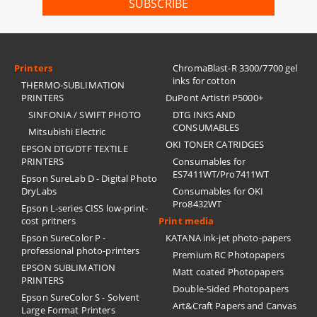
Printers
ChromaBlast-R 3300/7700 gel
inks for cotton
THERMO-SUBLIMATION
PRINTERS
DuPont Artistri P5000+
SINFONIA / SWIFT PHOTO
DTG INKS AND
CONSUMABLES
Mitsubishi Electric
OKI TONER CATRIDGES
EPSON DTG/DTF TEXTILE
PRINTERS
Consumables for
ES7411WT/Pro7411WT
Epson SureLab D - Digital Photo
DryLabs
Consumables for OKI
Pro8432WT
Epson L-series CISS low-print-
cost pritners
Print media
Epson SureColor P -
KATANA ink-jet photo-papers
professional photo-printers
Premium RC Photopapers
EPSON SUBLIMATION
Matt coated Photopapers
PRINTERS
Double-Sided Photopapers
Epson SureColor S - Solvent
Art&Craft Papers and Canvas
Large Format Printers