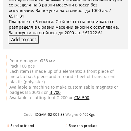
се разделя на 3 равни месечни вноски без
оскъпяване. За покупки на стойност до 1000 лв. /
€511.31
Плащане на 6 вноски. Стойността на поръчката се
разпределя в 6 равни месечни вноски с оскъпяване.
За покупки на стойност до 2000 лв. / €1022.61
Round magnet Ø38 мм
Pack 100 pcs
Each item is made up of 3 elements: a front piece of
metal, a back piece and a round sheet of transparent
plastic (polyester)
Available a machine to make customizable magnets or
badges B-500/38 or
B-700
Available a cutting tool C-200 or
CM-500
Code:
IDGAM-02-001I38
Weight:
0.466
Kgs
Send to friend
Rate this product