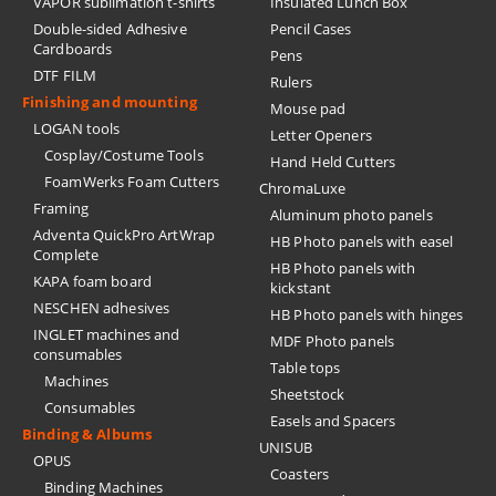
VAPOR sublimation t-shirts
Insulated Lunch Box
Double-sided Adhesive
Pencil Cases
Cardboards
Pens
DTF FILM
Rulers
Finishing and mounting
Mouse pad
LOGAN tools
Letter Openers
Cosplay/Costume Tools
Hand Held Cutters
FoamWerks Foam Cutters
ChromaLuxe
Framing
Aluminum photo panels
Adventa QuickPro ArtWrap
HB Photo panels with easel
Complete
HB Photo panels with
KAPA foam board
kickstant
NESCHEN adhesives
HB Photo panels with hinges
INGLET machines and
MDF Photo panels
consumables
Table tops
Machines
Sheetstock
Consumables
Easels and Spacers
Binding & Albums
UNISUB
OPUS
Coasters
Binding Machines