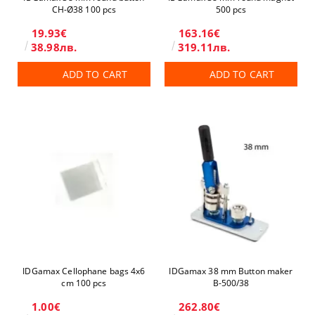
CH-Ø38 100 pcs
500 pcs
19.93€
163.16€
38.98лв.
319.11лв.
ADD TO CART
ADD TO CART
IDGamax Cellophane bags 4x6
IDGamax 38 mm Button maker
cm 100 pcs
B-500/38
1.00€
262.80€