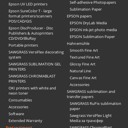
Self-adhesive Photopapers
Epson UV LED printers
Sublimation Paper
Epson SureColor T - large
format printers/scanners
EPSON papers
POS/CAD/GIS
EPSON DryLab Media
Epson DiscProducer - Disc
EPSON ink-jet photo media
Publishers & Autoprinters
EPSON Sublimation Paper
CD/DVD/BluRay
Hahnemühle
Portable printers
Smooth Fine Art
SAWGRASS VersiFlex decorating
system
Textured Fine Art
SAWGRASS SUBLIMATION GEL
Glossy Fine Art
PRINTERS
Natural Line
SAWGRASS CHROMABLAST
Canvas Fine Art
PRINTERS
Accessories
OKI printers with white and
SAWGRASS sublimation and
neon toner
transfer papers
Consumables
SAWGRASS RuPix sublimation
Accessories
paper
Software
Sawgrass VersiFlex Light
Extended Warranty
Media за трансфер
Pretreatment
SAWGRASS ChromaBlast