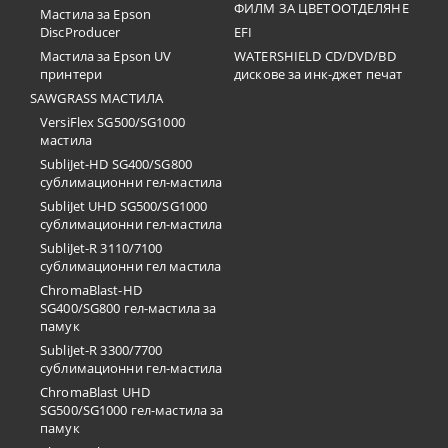
ФИЛМ ЗА ЦВЕТООТДЕЛЯНЕ
Мастила за Epson
DiscProducer
EFI
Мастила за Epson UV
WATERSHIELD CD/DVD/BD
принтери
дискове за инк-джет печат
SAWGRASS МАСТИЛА
VersiFlex SG500/SG1000
мастила
SubliJet-HD SG400/SG800
сублимационни гел-мастила
SubliJet UHD SG500/SG1000
сублимационни гел-мастила
SubliJet-R 3110/7100
сублимационни гел мастила
ChromaBlast-HD
SG400/SG800 гел-мастила за
памук
SubliJet-R 3300/7700
сублимационни гел-мастила
ChromaBlast UHD
SG500/SG1000 гел-мастила за
памук