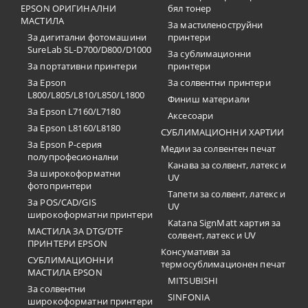
EPSON ОРИГИНАЛНИ
бял тонер
МАСТИЛА
За мастиленоструйни
За дигитални фотомашини
принтери
SureLab SL-D700/D800/D1000
За сублимационни
За портативни принтери
принтери
За Epson
За солвентни принтери
L800/L805/L810/L850/L1800
Финиш материали
За Epson L7160/L7180
Аксесоари
За Epson L8160/L8180
СУБЛИМАЦИОННИ ХАРТИИ
За Epson P-серия
Медии за солвентен печат
полупрофесионални
Канава за солвент, латекс и
За широкоформатни
UV
фотопринтери
Тапети за солвент, латекс и
За POS/CAD/GIS
UV
широкоформатни принтери
Katana SignMatt хартия за
МАСТИЛА ЗА DTG/DTF
солвент, латекс и UV
ПРИНТЕРИ EPSON
Консумативи за
СУБЛИМАЦИОННИ
термосублимационен печат
МАСТИЛА EPSON
MITSUBISHI
За солвентни
SINFONIA
широкоформатни принтери