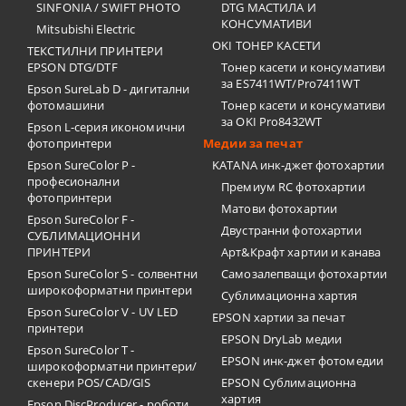
SINFONIA / SWIFT PHOTO
DTG МАСТИЛА И
КОНСУМАТИВИ
Mitsubishi Electric
OKI ТОНЕР КАСЕТИ
ТЕКСТИЛНИ ПРИНТЕРИ
EPSON DTG/DTF
Тонер касети и консумативи
за ES7411WT/Pro7411WT
Epson SureLab D - дигитални
фотомашини
Тонер касети и консумативи
за OKI Pro8432WT
Epson L-серия икономични
фотопринтери
Медии за печат
Epson SureColor P -
KATANA инк-джет фотохартии
професионални
Премиум RC фотохартии
фотопринтери
Матови фотохартии
Epson SureColor F -
Двустранни фотохартии
СУБЛИМАЦИОННИ
ПРИНТЕРИ
Арт&Крафт хартии и канава
Epson SureColor S - солвентни
Самозалепващи фотохартии
широкоформатни принтери
Сублимационна хартия
Epson SureColor V - UV LED
EPSON хартии за печат
принтери
EPSON DryLab медии
Epson SureColor T -
EPSON инк-джет фотомедии
широкоформатни принтери/
скенери POS/CAD/GIS
EPSON Сублимационна
хартия
Epson DiscProducer - роботи