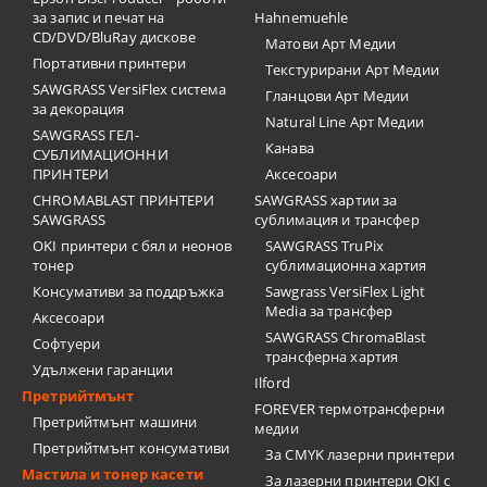
за запис и печат на
Hahnemuehle
CD/DVD/BluRay дискове
Матови Арт Медии
Портативни принтери
Текстурирани Арт Медии
SAWGRASS VersiFlex система
Гланцови Арт Медии
за декорация
Natural Line Арт Медии
SAWGRASS ГЕЛ-
Канава
СУБЛИМАЦИОННИ
ПРИНТЕРИ
Аксесоари
CHROMABLAST ПРИНТЕРИ
SAWGRASS хартии за
SAWGRASS
сублимация и трансфер
OKI принтери с бял и неонов
SAWGRASS TruPix
тонер
сублимационна хартия
Консумативи за поддръжка
Sawgrass VersiFlex Light
Media за трансфер
Аксесоари
SAWGRASS ChromaBlast
Софтуери
трансферна хартия
Удължени гаранции
Ilford
Претрийтмънт
FOREVER термотрансферни
Претрийтмънт машини
медии
Претрийтмънт консумативи
За CMYK лазерни принтери
Мастила и тонер касети
За лазерни принтери OKI с