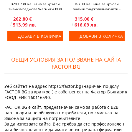
B-500/38 машина за кръгли
B-700 машина за кръгли
значки/баджове/магнити Ø38
значки/баджове/магнити -
универсална
262.80 €
315.00 €
513.99 лв.
616.09 лв.
ДОБАВИ В КОЛИЧКА
ДОБАВИ В КОЛИЧКА
ОБЩИ УСЛОВИЯ ЗА ПОЛЗВАНЕ НА САЙТА
FACTOR.BG
Уеб сайтът на адрес https://factor.bg (наричан по-долу
FACTOR.BG за краткост) е собственост на Фактор България
ЕООД, ЕИК 160116590.
FACTOR.BG е сайт, предназначен само за работа с B2B
партньори и не обслужва потребители, по смисъла на
Закона за защита на потребителите.
За да изпозвате сайта, Вие трябва да сте професионален
или бизнес клиент и да имате регистрирана фирма или