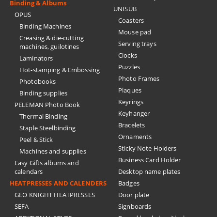
Binding & Albums
UNISUB
OPUS
Coasters
Binding Machines
Mouse pad
Creasing & die-cutting
Serving trays
machines, guilotines
Clocks
Laminators
Puzzles
Hot-stamping & Embossing
Photo Frames
Photobooks
Plaques
Binding supplies
Keyrings
PELEMAN Photo Book
Keyhanger
Thermal Binding
Bracelets
Staple Steelbinding
Ornaments
Peel & Stick
Sticky Note Holders
Machines and supplies
Business Card Holder
Easy Gifts albums and
calendars
Desktop name plates
HEATPRESSES AND CALENDERS
Badges
GEO KNIGHT HEATPRESSES
Door plate
SEFA
Signboards