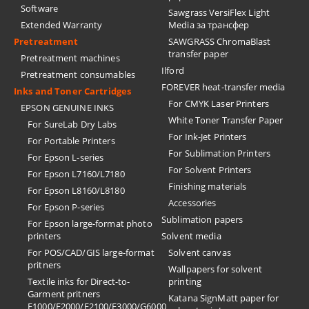
Software
Sawgrass VersiFlex Light
Extended Warranty
Media за трансфер
Pretreatment
SAWGRASS ChromaBlast
transfer paper
Pretreatment machines
Ilford
Pretreatment consumables
FOREVER heat-transfer media
Inks and Toner Cartridges
For CMYK Laser Printers
EPSON GENUINE INKS
White Toner Transfer Paper
For SureLab Dry Labs
For Ink-Jet Printers
For Portable Printers
For Sublimation Printers
For Epson L-series
For Solvent Printers
For Epson L7160/L7180
Finishing materials
For Epson L8160/L8180
Accessories
For Epson P-series
Sublimation papers
For Epson large-format photo
printers
Solvent media
For POS/CAD/GIS large-format
Solvent canvas
pritners
Wallpapers for solvent
Textile inks for Direct-to-
printing
Garment pritners
Katana SignMatt paper for
F1000/F2000/F2100/F3000/G6000