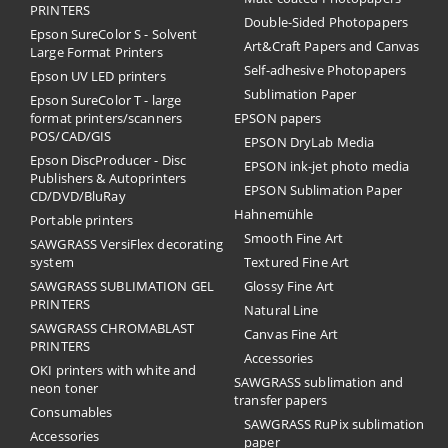
PRINTERS
Double-Sided Photopapers
Epson SureColor S - Solvent
Art&Craft Papers and Canvas
Large Format Printers
Self-adhesive Photopapers
Epson UV LED printers
Sublimation Paper
Epson SureColor T - large
format printers/scanners
EPSON papers
POS/CAD/GIS
EPSON DryLab Media
Epson DiscProducer - Disc
EPSON ink-jet photo media
Publishers & Autoprinters
EPSON Sublimation Paper
CD/DVD/BluRay
Hahnemühle
Portable printers
Smooth Fine Art
SAWGRASS VersiFlex decorating
system
Textured Fine Art
SAWGRASS SUBLIMATION GEL
Glossy Fine Art
PRINTERS
Natural Line
SAWGRASS CHROMABLAST
Canvas Fine Art
PRINTERS
Accessories
OKI printers with white and
SAWGRASS sublimation and
neon toner
transfer papers
Consumables
SAWGRASS RuPix sublimation
Accessories
paper