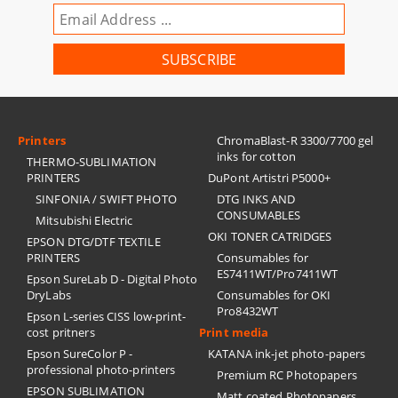
Printers
ChromaBlast-R 3300/7700 gel
inks for cotton
THERMO-SUBLIMATION
PRINTERS
DuPont Artistri P5000+
SINFONIA / SWIFT PHOTO
DTG INKS AND
CONSUMABLES
Mitsubishi Electric
OKI TONER CATRIDGES
EPSON DTG/DTF TEXTILE
PRINTERS
Consumables for
ES7411WT/Pro7411WT
Epson SureLab D - Digital Photo
DryLabs
Consumables for OKI
Pro8432WT
Epson L-series CISS low-print-
cost pritners
Print media
Epson SureColor P -
KATANA ink-jet photo-papers
professional photo-printers
Premium RC Photopapers
EPSON SUBLIMATION
Matt coated Photopapers