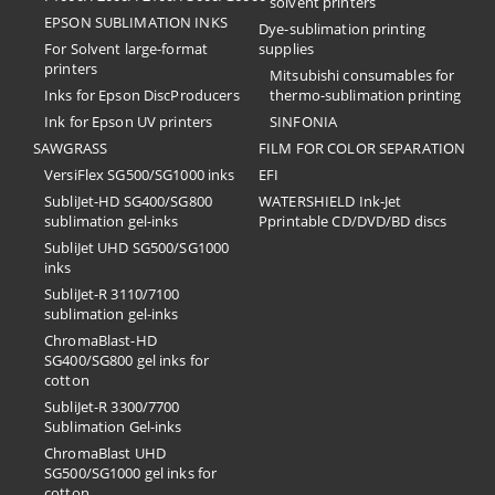
solvent printers
EPSON SUBLIMATION INKS
Dye-sublimation printing
For Solvent large-format
supplies
printers
Mitsubishi consumables for
Inks for Epson DiscProducers
thermo-sublimation printing
Ink for Epson UV printers
SINFONIA
SAWGRASS
FILM FOR COLOR SEPARATION
VersiFlex SG500/SG1000 inks
EFI
SubliJet-HD SG400/SG800
​WATERSHIELD Ink-Jet
sublimation gel-inks
Pprintable CD/DVD/BD discs
SubliJet UHD SG500/SG1000
inks
SubliJet-R 3110/7100
sublimation gel-inks
ChromaBlast-HD
SG400/SG800 gel inks for
cotton
SubliJet-R 3300/7700
Sublimation Gel-inks
ChromaBlast UHD
SG500/SG1000 gel inks for
cotton