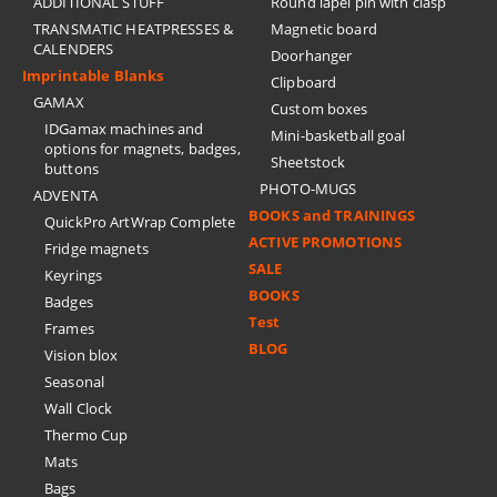
ADDITIONAL STUFF
Round lapel pin with clasp
TRANSMATIC HEATPRESSES &
Magnetic board
CALENDERS
Doorhanger
Imprintable Blanks
Clipboard
GAMAX
Custom boxes
IDGamax machines and
Mini-basketball goal
options for magnets, badges,
Sheetstock
buttons
PHOTO-MUGS
ADVENTA
BOOKS and TRAININGS
QuickPro ArtWrap Complete
ACTIVE PROMOTIONS
Fridge magnets
SALE
Keyrings
BOOKS
Badges
Test
Frames
BLOG
Vision blox
Seasonal
Wall Clock
Thermo Cup
Mats
Bags