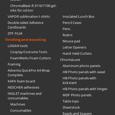
ChromaBlast-R 3110/7100 gel-
inks for cotton
VAPOR sublimation t-shirts
Insulated Lunch Box
Double-sided Adhesive
Pencil Cases
Cardboards
Pens
DTF FILM
Rulers
Finishing and mounting
Mouse pad
LOGAN tools
Letter Openers
Cosplay/Costume Tools
Hand Held Cutters
FoamWerks Foam Cutters
ChromaLuxe
Framing
Aluminum photo panels
Adventa QuickPro ArtWrap
HB Photo panels with easel
Complete
HB Photo panels with
KAPA foam board
kickstant
NESCHEN adhesives
HB Photo panels with hinges
INGLET machines and
MDF Photo panels
consumables
Table tops
Machines
Sheetstock
Consumables
Easels and Spacers