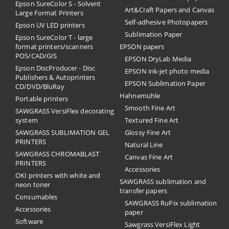
Epson SureColor S - Solvent
Art&Craft Papers and Canvas
Large Format Printers
Self-adhesive Photopapers
Epson UV LED printers
Sublimation Paper
Epson SureColor T - large
format printers/scanners
EPSON papers
POS/CAD/GIS
EPSON DryLab Media
Epson DiscProducer - Disc
EPSON ink-jet photo media
Publishers & Autoprinters
EPSON Sublimation Paper
CD/DVD/BluRay
Hahnemühle
Portable printers
Smooth Fine Art
SAWGRASS VersiFlex decorating
system
Textured Fine Art
SAWGRASS SUBLIMATION GEL
Glossy Fine Art
PRINTERS
Natural Line
SAWGRASS CHROMABLAST
Canvas Fine Art
PRINTERS
Accessories
OKI printers with white and
SAWGRASS sublimation and
neon toner
transfer papers
Consumables
SAWGRASS RuPix sublimation
Accessories
paper
Software
Sawgrass VersiFlex Light