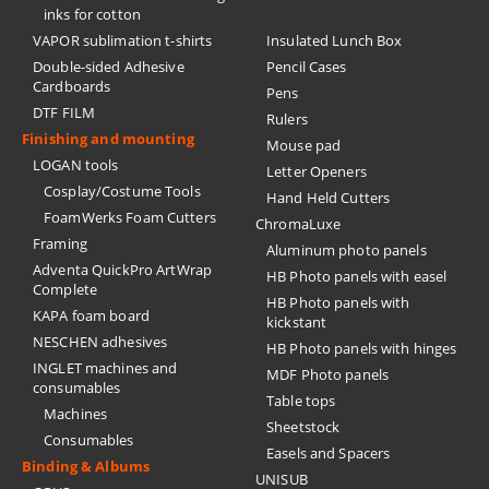
inks for cotton
VAPOR sublimation t-shirts
Insulated Lunch Box
Double-sided Adhesive
Pencil Cases
Cardboards
Pens
DTF FILM
Rulers
Finishing and mounting
Mouse pad
LOGAN tools
Letter Openers
Cosplay/Costume Tools
Hand Held Cutters
FoamWerks Foam Cutters
ChromaLuxe
Framing
Aluminum photo panels
Adventa QuickPro ArtWrap
HB Photo panels with easel
Complete
HB Photo panels with
KAPA foam board
kickstant
NESCHEN adhesives
HB Photo panels with hinges
INGLET machines and
MDF Photo panels
consumables
Table tops
Machines
Sheetstock
Consumables
Easels and Spacers
Binding & Albums
UNISUB