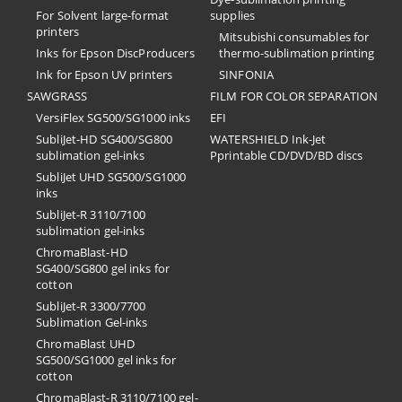
For Solvent large-format
supplies
printers
Mitsubishi consumables for
Inks for Epson DiscProducers
thermo-sublimation printing
Ink for Epson UV printers
SINFONIA
SAWGRASS
FILM FOR COLOR SEPARATION
VersiFlex SG500/SG1000 inks
EFI
SubliJet-HD SG400/SG800
​WATERSHIELD Ink-Jet
sublimation gel-inks
Pprintable CD/DVD/BD discs
SubliJet UHD SG500/SG1000
inks
SubliJet-R 3110/7100
sublimation gel-inks
ChromaBlast-HD
SG400/SG800 gel inks for
cotton
SubliJet-R 3300/7700
Sublimation Gel-inks
ChromaBlast UHD
SG500/SG1000 gel inks for
cotton
ChromaBlast-R 3110/7100 gel-