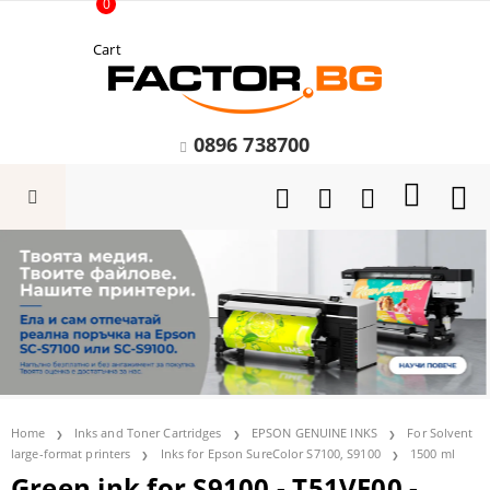
0
Cart
0896 738700
Home
Inks and Toner Cartridges
EPSON GENUINE INKS
For Solvent
large-format printers
Inks for Epson SureColor S7100, S9100
1500 ml
Green ink for S9100 - T51VF00 -