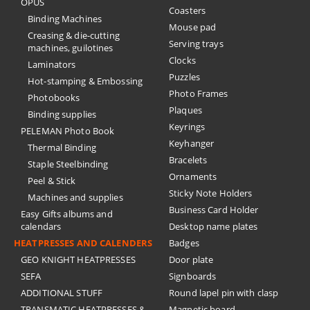
OPUS
Coasters
Binding Machines
Mouse pad
Creasing & die-cutting
Serving trays
machines, guilotines
Clocks
Laminators
Puzzles
Hot-stamping & Embossing
Photo Frames
Photobooks
Plaques
Binding supplies
Keyrings
PELEMAN Photo Book
Keyhanger
Thermal Binding
Bracelets
Staple Steelbinding
Ornaments
Peel & Stick
Sticky Note Holders
Machines and supplies
Business Card Holder
Easy Gifts albums and
calendars
Desktop name plates
HEATPRESSES AND CALENDERS
Badges
GEO KNIGHT HEATPRESSES
Door plate
SEFA
Signboards
ADDITIONAL STUFF
Round lapel pin with clasp
TRANSMATIC HEATPRESSES &
Magnetic board