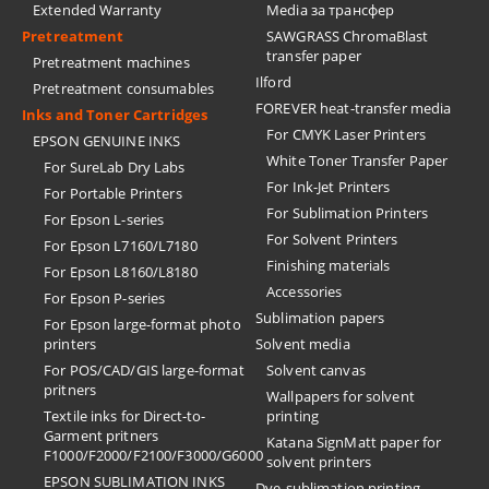
Extended Warranty
Media за трансфер
Pretreatment
SAWGRASS ChromaBlast
transfer paper
Pretreatment machines
Ilford
Pretreatment consumables
FOREVER heat-transfer media
Inks and Toner Cartridges
For CMYK Laser Printers
EPSON GENUINE INKS
White Toner Transfer Paper
For SureLab Dry Labs
For Ink-Jet Printers
For Portable Printers
For Sublimation Printers
For Epson L-series
For Solvent Printers
For Epson L7160/L7180
Finishing materials
For Epson L8160/L8180
Accessories
For Epson P-series
Sublimation papers
For Epson large-format photo
printers
Solvent media
For POS/CAD/GIS large-format
Solvent canvas
pritners
Wallpapers for solvent
Textile inks for Direct-to-
printing
Garment pritners
Katana SignMatt paper for
F1000/F2000/F2100/F3000/G6000
solvent printers
EPSON SUBLIMATION INKS
Dye-sublimation printing