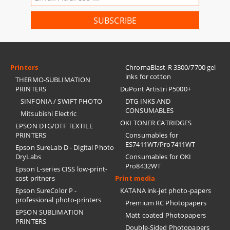
Printers
ChromaBlast-R 3300/7700 gel
inks for cotton
THERMO-SUBLIMATION
PRINTERS
DuPont Artistri P5000+
SINFONIA / SWIFT PHOTO
DTG INKS AND
CONSUMABLES
Mitsubishi Electric
OKI TONER CATRIDGES
EPSON DTG/DTF TEXTILE
PRINTERS
Consumables for
ES7411WT/Pro7411WT
Epson SureLab D - Digital Photo
DryLabs
Consumables for OKI
Pro8432WT
Epson L-series CISS low-print-
cost pritners
Print media
Epson SureColor P -
KATANA ink-jet photo-papers
professional photo-printers
Premium RC Photopapers
EPSON SUBLIMATION
Matt coated Photopapers
PRINTERS
Double-Sided Photopapers