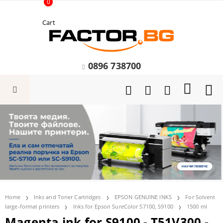
0
Cart
0896 738700
Home
Inks and Toner Cartridges
EPSON GENUINE INKS
For Solvent
large-format printers
Inks for Epson SureColor S7100, S9100
1500 ml
Magenta ink for S9100 - T51V300 -