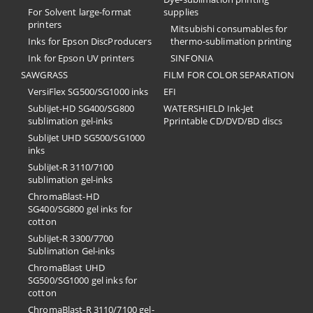
For Solvent large-format
supplies
printers
Mitsubishi consumables for
Inks for Epson DiscProducers
thermo-sublimation printing
Ink for Epson UV printers
SINFONIA
SAWGRASS
FILM FOR COLOR SEPARATION
VersiFlex SG500/SG1000 inks
EFI
SubliJet-HD SG400/SG800
​WATERSHIELD Ink-Jet
sublimation gel-inks
Pprintable CD/DVD/BD discs
SubliJet UHD SG500/SG1000
inks
SubliJet-R 3110/7100
sublimation gel-inks
ChromaBlast-HD
SG400/SG800 gel inks for
cotton
SubliJet-R 3300/7700
Sublimation Gel-inks
ChromaBlast UHD
SG500/SG1000 gel inks for
cotton
ChromaBlast-R 3110/7100 gel-