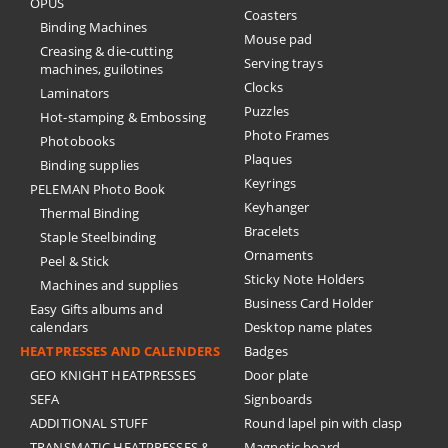
OPUS
Coasters
Binding Machines
Mouse pad
Creasing & die-cutting
Serving trays
machines, guilotines
Clocks
Laminators
Puzzles
Hot-stamping & Embossing
Photo Frames
Photobooks
Plaques
Binding supplies
Keyrings
PELEMAN Photo Book
Keyhanger
Thermal Binding
Bracelets
Staple Steelbinding
Ornaments
Peel & Stick
Sticky Note Holders
Machines and supplies
Business Card Holder
Easy Gifts albums and
calendars
Desktop name plates
HEATPRESSES AND CALENDERS
Badges
GEO KNIGHT HEATPRESSES
Door plate
SEFA
Signboards
ADDITIONAL STUFF
Round lapel pin with clasp
TRANSMATIC HEATPRESSES &
Magnetic board