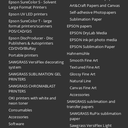
Epson SureColor S - Solvent
Art&Craft Papers and Canvas
Large Format Printers
Self-adhesive Photopapers
Epson UV LED printers
Sublimation Paper
Epson SureColor T - large
format printers/scanners
EPSON papers
POS/CAD/GIS
EPSON DryLab Media
Epson DiscProducer - Disc
EPSON ink-jet photo media
Publishers & Autoprinters
EPSON Sublimation Paper
CD/DVD/BluRay
Hahnemühle
Portable printers
Smooth Fine Art
SAWGRASS VersiFlex decorating
system
Textured Fine Art
SAWGRASS SUBLIMATION GEL
Glossy Fine Art
PRINTERS
Natural Line
SAWGRASS CHROMABLAST
Canvas Fine Art
PRINTERS
Accessories
OKI printers with white and
SAWGRASS sublimation and
neon toner
transfer papers
Consumables
SAWGRASS RuPix sublimation
Accessories
paper
Software
Sawgrass VersiFlex Light