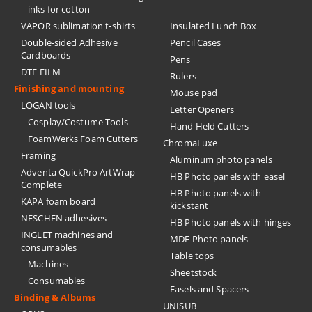
inks for cotton
VAPOR sublimation t-shirts
Insulated Lunch Box
Double-sided Adhesive
Pencil Cases
Cardboards
Pens
DTF FILM
Rulers
Finishing and mounting
Mouse pad
LOGAN tools
Letter Openers
Cosplay/Costume Tools
Hand Held Cutters
FoamWerks Foam Cutters
ChromaLuxe
Framing
Aluminum photo panels
Adventa QuickPro ArtWrap
HB Photo panels with easel
Complete
HB Photo panels with
KAPA foam board
kickstant
NESCHEN adhesives
HB Photo panels with hinges
INGLET machines and
MDF Photo panels
consumables
Table tops
Machines
Sheetstock
Consumables
Easels and Spacers
Binding & Albums
UNISUB