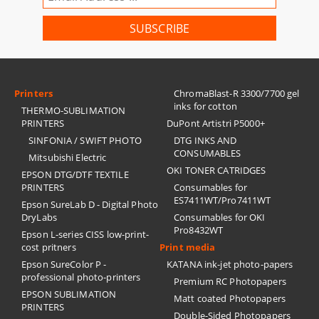
Printers
ChromaBlast-R 3300/7700 gel
inks for cotton
THERMO-SUBLIMATION
PRINTERS
DuPont Artistri P5000+
SINFONIA / SWIFT PHOTO
DTG INKS AND
CONSUMABLES
Mitsubishi Electric
OKI TONER CATRIDGES
EPSON DTG/DTF TEXTILE
PRINTERS
Consumables for
ES7411WT/Pro7411WT
Epson SureLab D - Digital Photo
DryLabs
Consumables for OKI
Pro8432WT
Epson L-series CISS low-print-
cost pritners
Print media
Epson SureColor P -
KATANA ink-jet photo-papers
professional photo-printers
Premium RC Photopapers
EPSON SUBLIMATION
Matt coated Photopapers
PRINTERS
Double-Sided Photopapers