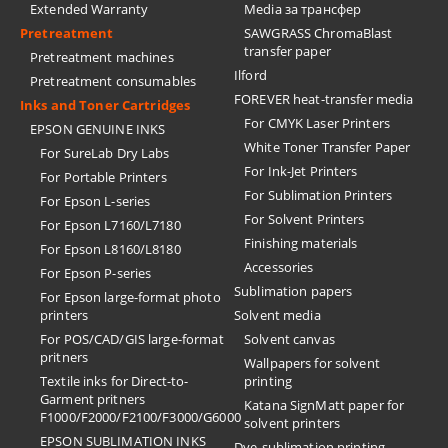
Extended Warranty
Media за трансфер
Pretreatment
SAWGRASS ChromaBlast
transfer paper
Pretreatment machines
Ilford
Pretreatment consumables
FOREVER heat-transfer media
Inks and Toner Cartridges
For CMYK Laser Printers
EPSON GENUINE INKS
White Toner Transfer Paper
For SureLab Dry Labs
For Ink-Jet Printers
For Portable Printers
For Sublimation Printers
For Epson L-series
For Solvent Printers
For Epson L7160/L7180
Finishing materials
For Epson L8160/L8180
Accessories
For Epson P-series
Sublimation papers
For Epson large-format photo
printers
Solvent media
For POS/CAD/GIS large-format
Solvent canvas
pritners
Wallpapers for solvent
Textile inks for Direct-to-
printing
Garment pritners
Katana SignMatt paper for
F1000/F2000/F2100/F3000/G6000
solvent printers
EPSON SUBLIMATION INKS
Dye-sublimation printing