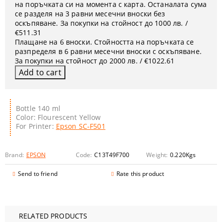
на поръчката си на момента с карта. Останалата сума
се разделя на 3 равни месечни вноски без
оскъпяване. За покупки на стойност до 1000 лв. /
€511.31
Плащане на 6 вноски. Стойността на поръчката се
разпределя в 6 равни месечни вноски с оскъпяване.
За покупки на стойност до 2000 лв. / €1022.61
Bottle 140 ml
Color: Flourescent Yellow
For Printer:
Epson SC-F501
Brand:
EPSON
Code:
C13T49F700
Weight:
0.220
Kgs
Send to friend
Rate this product
RELATED PRODUCTS