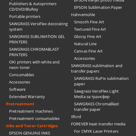
EPSON ink-jet photo media
Publishers & Autoprinters
EPSON Sublimation Paper
CD/DVD/BluRay
Hahnemühle
Portable printers
Smooth Fine Art
SAWGRASS VersiFlex decorating
system
Textured Fine Art
SAWGRASS SUBLIMATION GEL
Glossy Fine Art
PRINTERS
Natural Line
SAWGRASS CHROMABLAST
Canvas Fine Art
PRINTERS
Accessories
OKI printers with white and
SAWGRASS sublimation and
neon toner
transfer papers
Consumables
SAWGRASS RuPix sublimation
Accessories
paper
Software
Sawgrass VersiFlex Light
Extended Warranty
Media за трансфер
Pretreatment
SAWGRASS ChromaBlast
transfer paper
Pretreatment machines
Ilford
Pretreatment consumables
FOREVER heat-transfer media
Inks and Toner Cartridges
For CMYK Laser Printers
EPSON GENUINE INKS