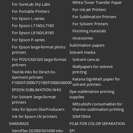
White Toner Transfer Paper
For SureLab Dry Labs
For Ink-Jet Printers
For Portable Printers
For Sublimation Printers
For Epson L-series
For Solvent Printers
For Epson L7160/L7180
Finishing materials
For Epson L8160/L8180
Accessories
For Epson P-series
Sublimation papers
For Epson large-format photo
printers
Solvent media
For POS/CAD/GIS large-format
Solvent canvas
pritners
Wallpapers for solvent
Textile inks for Direct-to-
printing
Garment pritners
Katana SignMatt paper for
F1000/F2000/F2100/F3000/G6000
solvent printers
EPSON SUBLIMATION INKS
Dye-sublimation printing
For Solvent large-format
supplies
printers
Mitsubishi consumables for
Inks for Epson DiscProducers
thermo-sublimation printing
Ink for Epson UV printers
SINFONIA
SAWGRASS
FILM FOR COLOR SEPARATION
VersiFlex SG500/SG1000 inks
EFI