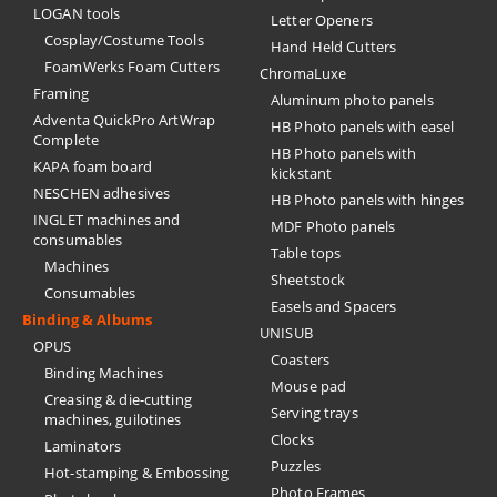
LOGAN tools
Letter Openers
Cosplay/Costume Tools
Hand Held Cutters
FoamWerks Foam Cutters
ChromaLuxe
Framing
Aluminum photo panels
Adventa QuickPro ArtWrap
HB Photo panels with easel
Complete
HB Photo panels with
KAPA foam board
kickstant
NESCHEN adhesives
HB Photo panels with hinges
INGLET machines and
MDF Photo panels
consumables
Table tops
Machines
Sheetstock
Consumables
Easels and Spacers
Binding & Albums
UNISUB
OPUS
Coasters
Binding Machines
Mouse pad
Creasing & die-cutting
Serving trays
machines, guilotines
Clocks
Laminators
Puzzles
Hot-stamping & Embossing
Photo Frames