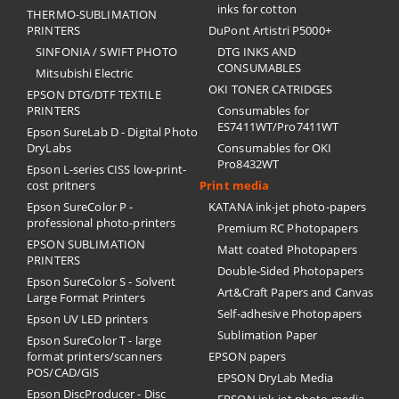
inks for cotton
THERMO-SUBLIMATION
PRINTERS
DuPont Artistri P5000+
SINFONIA / SWIFT PHOTO
DTG INKS AND
CONSUMABLES
Mitsubishi Electric
OKI TONER CATRIDGES
EPSON DTG/DTF TEXTILE
PRINTERS
Consumables for
ES7411WT/Pro7411WT
Epson SureLab D - Digital Photo
DryLabs
Consumables for OKI
Pro8432WT
Epson L-series CISS low-print-
cost pritners
Print media
Epson SureColor P -
KATANA ink-jet photo-papers
professional photo-printers
Premium RC Photopapers
EPSON SUBLIMATION
Matt coated Photopapers
PRINTERS
Double-Sided Photopapers
Epson SureColor S - Solvent
Art&Craft Papers and Canvas
Large Format Printers
Self-adhesive Photopapers
Epson UV LED printers
Sublimation Paper
Epson SureColor T - large
format printers/scanners
EPSON papers
POS/CAD/GIS
EPSON DryLab Media
Epson DiscProducer - Disc