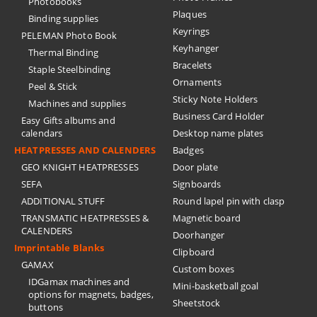
Photobooks
Plaques
Binding supplies
Keyrings
PELEMAN Photo Book
Keyhanger
Thermal Binding
Bracelets
Staple Steelbinding
Ornaments
Peel & Stick
Sticky Note Holders
Machines and supplies
Business Card Holder
Easy Gifts albums and
calendars
Desktop name plates
HEATPRESSES AND CALENDERS
Badges
GEO KNIGHT HEATPRESSES
Door plate
SEFA
Signboards
ADDITIONAL STUFF
Round lapel pin with clasp
TRANSMATIC HEATPRESSES &
Magnetic board
CALENDERS
Doorhanger
Imprintable Blanks
Clipboard
GAMAX
Custom boxes
IDGamax machines and
Mini-basketball goal
options for magnets, badges,
Sheetstock
buttons