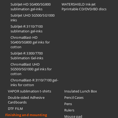
SubliJet-HD SG400/SG800
​WATERSHIELD Ink-Jet
sublimation gel-inks
Pprintable CD/DVD/BD discs
SubliJet UHD SG500/SG1000
inks
SubliJet-R 3110/7100
sublimation gel-inks
ChromaBlast-HD
SG400/SG800 gel inks for
cotton
SubliJet-R 3300/7700
Sublimation Gel-inks
ChromaBlast UHD
SG500/SG1000 gel inks for
cotton
ChromaBlast-R 3110/7100 gel-
inks for cotton
VAPOR sublimation t-shirts
Insulated Lunch Box
Double-sided Adhesive
Pencil Cases
Cardboards
Pens
DTF FILM
Rulers
Finishing and mounting
Mouse pad