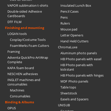
VAPOR sublimation t-shirts
Insulated Lunch Box
Double-sided Adhesive
Pencil Cases
Cardboards
Pens
DTF FILM
Rulers
Finishing and mounting
Mouse pad
LOGAN tools
Letter Openers
Cosplay/Costume Tools
Hand Held Cutters
FoamWerks Foam Cutters
ChromaLuxe
Framing
Aluminum photo panels
Adventa QuickPro ArtWrap
HB Photo panels with easel
Complete
HB Photo panels with
KAPA foam board
kickstant
NESCHEN adhesives
HB Photo panels with hinges
INGLET machines and
MDF Photo panels
consumables
Table tops
Machines
Sheetstock
Consumables
Easels and Spacers
Binding & Albums
UNISUB
OPUS