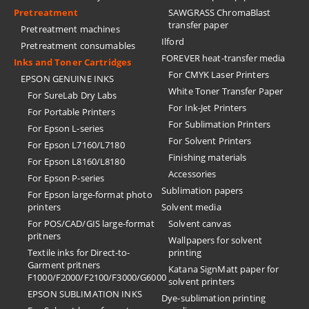
Pretreatment
SAWGRASS ChromaBlast
transfer paper
Pretreatment machines
Ilford
Pretreatment consumables
FOREVER heat-transfer media
Inks and Toner Cartridges
For CMYK Laser Printers
EPSON GENUINE INKS
White Toner Transfer Paper
For SureLab Dry Labs
For Ink-Jet Printers
For Portable Printers
For Sublimation Printers
For Epson L-series
For Solvent Printers
For Epson L7160/L7180
Finishing materials
For Epson L8160/L8180
Accessories
For Epson P-series
Sublimation papers
For Epson large-format photo
printers
Solvent media
For POS/CAD/GIS large-format
Solvent canvas
pritners
Wallpapers for solvent
Textile inks for Direct-to-
printing
Garment pritners
Katana SignMatt paper for
F1000/F2000/F2100/F3000/G6000
solvent printers
EPSON SUBLIMATION INKS
Dye-sublimation printing