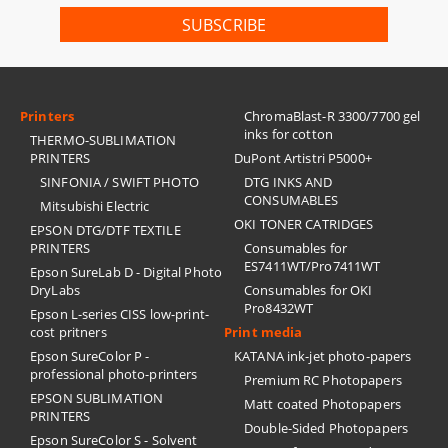
Printers
ChromaBlast-R 3300/7700 gel
inks for cotton
THERMO-SUBLIMATION
PRINTERS
DuPont Artistri P5000+
SINFONIA / SWIFT PHOTO
DTG INKS AND
CONSUMABLES
Mitsubishi Electric
OKI TONER CATRIDGES
EPSON DTG/DTF TEXTILE
PRINTERS
Consumables for
ES7411WT/Pro7411WT
Epson SureLab D - Digital Photo
DryLabs
Consumables for OKI
Pro8432WT
Epson L-series CISS low-print-
cost pritners
Print media
Epson SureColor P -
KATANA ink-jet photo-papers
professional photo-printers
Premium RC Photopapers
EPSON SUBLIMATION
Matt coated Photopapers
PRINTERS
Double-Sided Photopapers
Epson SureColor S - Solvent