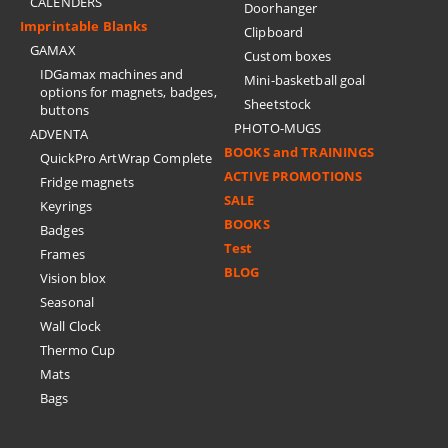
CALENDERS
Doorhanger
Imprintable Blanks
Clipboard
GAMAX
Custom boxes
IDGamax machines and
Mini-basketball goal
options for magnets, badges,
Sheetstock
buttons
PHOTO-MUGS
ADVENTA
BOOKS and TRAININGS
QuickPro ArtWrap Complete
ACTIVE PROMOTIONS
Fridge magnets
SALE
Keyrings
BOOKS
Badges
Test
Frames
BLOG
Vision blox
Seasonal
Wall Clock
Thermo Cup
Mats
Bags