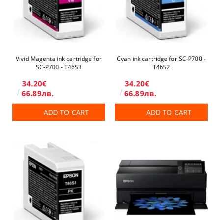
Vivid Magenta ink cartridge for
Cyan ink cartridge for SC-P700 -
SC-P700 - T46S3
T46S2
34.20€
34.20€
66.89лв.
66.89лв.
ADD TO CART
ADD TO CART