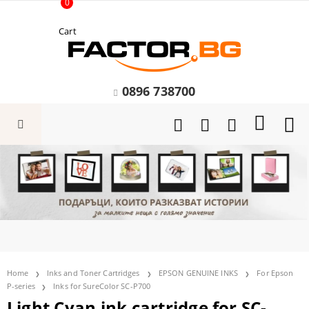
0
Cart
0896 738700
Home
Inks and Toner Cartridges
EPSON GENUINE INKS
For Epson
P-series
Inks for SureColor SC-P700
Light Cyan ink cartridge for SC-