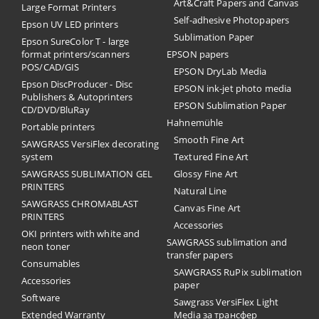
Art&Craft Papers and Canvas
Large Format Printers
Self-adhesive Photopapers
Epson UV LED printers
Sublimation Paper
Epson SureColor T - large
format printers/scanners
EPSON papers
POS/CAD/GIS
EPSON DryLab Media
Epson DiscProducer - Disc
EPSON ink-jet photo media
Publishers & Autoprinters
EPSON Sublimation Paper
CD/DVD/BluRay
Hahnemühle
Portable printers
Smooth Fine Art
SAWGRASS VersiFlex decorating
system
Textured Fine Art
SAWGRASS SUBLIMATION GEL
Glossy Fine Art
PRINTERS
Natural Line
SAWGRASS CHROMABLAST
Canvas Fine Art
PRINTERS
Accessories
OKI printers with white and
SAWGRASS sublimation and
neon toner
transfer papers
Consumables
SAWGRASS RuPix sublimation
Accessories
paper
Software
Sawgrass VersiFlex Light
Extended Warranty
Media за трансфер