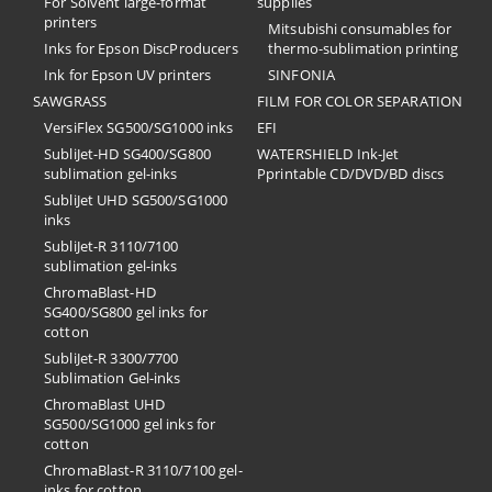
For Solvent large-format
supplies
printers
Mitsubishi consumables for
Inks for Epson DiscProducers
thermo-sublimation printing
Ink for Epson UV printers
SINFONIA
SAWGRASS
FILM FOR COLOR SEPARATION
VersiFlex SG500/SG1000 inks
EFI
SubliJet-HD SG400/SG800
​WATERSHIELD Ink-Jet
sublimation gel-inks
Pprintable CD/DVD/BD discs
SubliJet UHD SG500/SG1000
inks
SubliJet-R 3110/7100
sublimation gel-inks
ChromaBlast-HD
SG400/SG800 gel inks for
cotton
SubliJet-R 3300/7700
Sublimation Gel-inks
ChromaBlast UHD
SG500/SG1000 gel inks for
cotton
ChromaBlast-R 3110/7100 gel-
inks for cotton