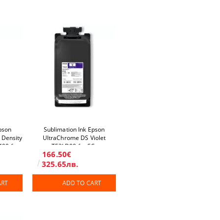
pson
Sublimation Ink Epson
 Density
UltraChrome DS Violet
400 for
T53LD00 for SC-
166.50€
F6400H/F9500H
/F9500H
325.65лв.
ART
ADD TO CART