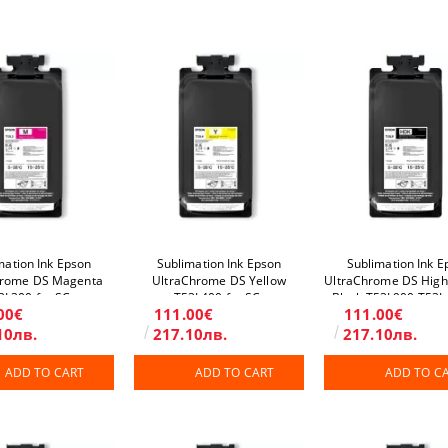
mation Ink Epson
Sublimation Ink Epson
Sublimation Ink E
hrome DS Magenta
UltraChrome DS Yellow
UltraChrome DS High
3L300 for SC-
T53L400 for SC-
Black T53L900 T53L
00€
111.00€
111.00€
400H/F9500/F9500H
F6400/F6400H/F9500/F9500H
SC-
F6400/F6400H/F9500
10лв.
217.10лв.
217.10лв.
ADD TO CART
ADD TO CART
ADD TO C