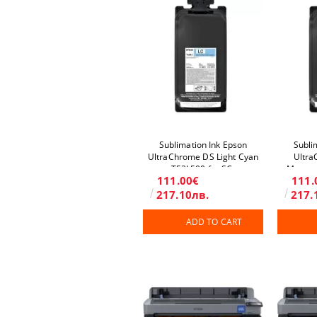
Sublimation Ink Epson
Subli
UltraChrome DS Light Cyan
Ultra
T53L500 for SC-
Magent
111.00€
111.
F6400H/F9500H
F6
217.10лв.
217.
ADD TO CART