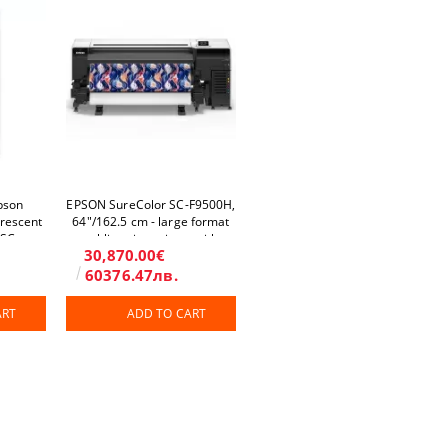
pson
EPSON SureColor SC-F9500H,
rescent
64"/162.5 cm - large format
 SC-
sublimation printer with
30,870.00€
H
genuine Epson ink - 6 colors
60376.47лв.
ART
ADD TO CART