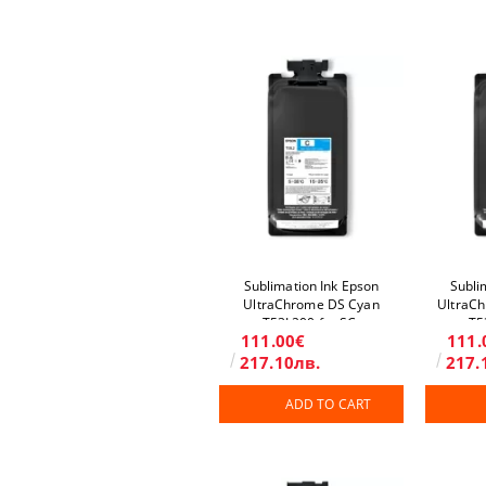
Sublimation Ink Epson
Subli
UltraChrome DS Cyan
UltraC
T53L200 for SC-
T5
111.00€
111.
F6400/F6400H/F9500/F9500H
F6400/F6
217.10лв.
217.
ADD TO CART