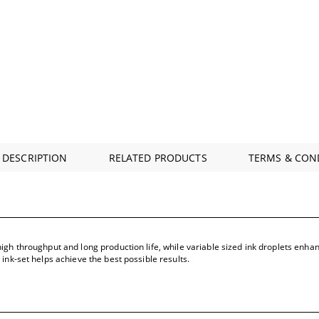
 DESCRIPTION
RELATED PRODUCTS
TERMS & CON
gh throughput and long production life, while variable sized ink droplets enhan
nk-set helps achieve the best possible results.