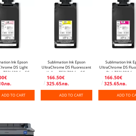
mation Ink Epson
Sublimation Ink Epson
Sublimation Ink E
Chrome DS Light
UltraChrome DS Fluorescent
UltraChrome DS Fluo
a T53L600 for SC-
Yellow T53L700 for SC-
Pink T53L800 for
00€
166.50€
166.50€
400H/F9500H
F6400H/F9500H
F6400H/F9500
10лв.
325.65лв.
325.65лв.
ADD TO CART
ADD TO CART
ADD TO C