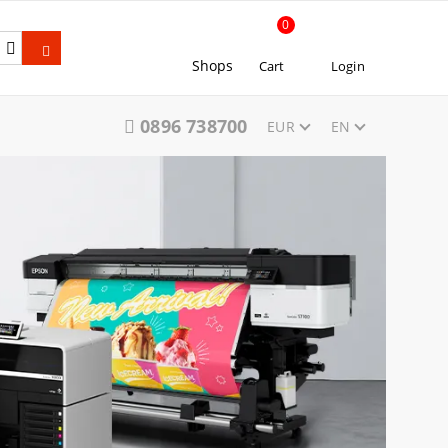
0
Shops
Cart
Login
0896 738700
EUR
EN