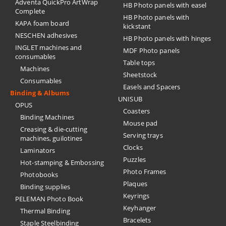
Adventa QuickPro ArtWrap
HB Photo panels with easel
Complete
HB Photo panels with
KAPA foam board
kickstant
NESCHEN adhesives
HB Photo panels with hinges
INGLET machines and
MDF Photo panels
consumables
Table tops
Machines
Sheetstock
Consumables
Easels and Spacers
Binding & Albums
UNISUB
OPUS
Coasters
Binding Machines
Mouse pad
Creasing & die-cutting
Serving trays
machines, guilotines
Clocks
Laminators
Puzzles
Hot-stamping & Embossing
Photo Frames
Photobooks
Plaques
Binding supplies
Keyrings
PELEMAN Photo Book
Keyhanger
Thermal Binding
Bracelets
Staple Steelbinding