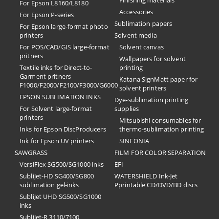
Finishing materials
For Epson L8160/L8180
Accessories
For Epson P-series
Sublimation papers
For Epson large-format photo
printers
Solvent media
For POS/CAD/GIS large-format
Solvent canvas
pritners
Wallpapers for solvent
Textile inks for Direct-to-
printing
Garment pritners
Katana SignMatt paper for
F1000/F2000/F2100/F3000/G6000
solvent printers
EPSON SUBLIMATION INKS
Dye-sublimation printing
For Solvent large-format
supplies
printers
Mitsubishi consumables for
Inks for Epson DiscProducers
thermo-sublimation printing
Ink for Epson UV printers
SINFONIA
SAWGRASS
FILM FOR COLOR SEPARATION
VersiFlex SG500/SG1000 inks
EFI
SubliJet-HD SG400/SG800
​WATERSHIELD Ink-Jet
sublimation gel-inks
Pprintable CD/DVD/BD discs
SubliJet UHD SG500/SG1000
inks
SubliJet-R 3110/7100