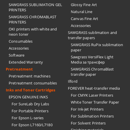
SAWGRASS SUBLIMATION GEL
Glossy Fine Art
PRINTERS
Natural Line
SAWGRASS CHROMABLAST
Canvas Fine Art
PRINTERS
Accessories
OKI printers with white and
SAWGRASS sublimation and
neon toner
transfer papers
Consumables
SAWGRASS RuPix sublimation
Accessories
paper
Software
Sawgrass VersiFlex Light
Extended Warranty
Media за трансфер
Pretreatment
SAWGRASS ChromaBlast
transfer paper
Pretreatment machines
Ilford
Pretreatment consumables
FOREVER heat-transfer media
Inks and Toner Cartridges
For CMYK Laser Printers
EPSON GENUINE INKS
White Toner Transfer Paper
For SureLab Dry Labs
For Ink-Jet Printers
For Portable Printers
For Sublimation Printers
For Epson L-series
For Solvent Printers
For Epson L7160/L7180