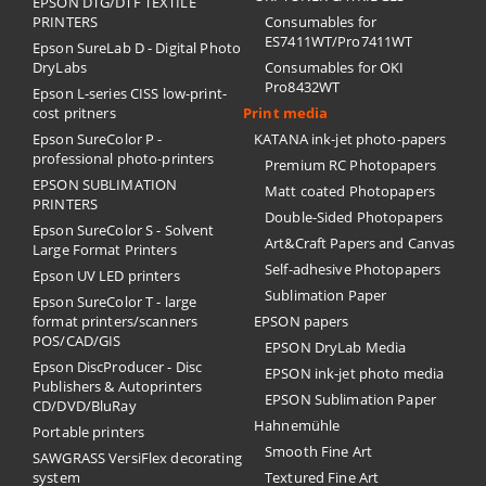
EPSON DTG/DTF TEXTILE
PRINTERS
Consumables for
ES7411WT/Pro7411WT
Epson SureLab D - Digital Photo
DryLabs
Consumables for OKI
Pro8432WT
Epson L-series CISS low-print-
cost pritners
Print media
Epson SureColor P -
KATANA ink-jet photo-papers
professional photo-printers
Premium RC Photopapers
EPSON SUBLIMATION
Matt coated Photopapers
PRINTERS
Double-Sided Photopapers
Epson SureColor S - Solvent
Art&Craft Papers and Canvas
Large Format Printers
Self-adhesive Photopapers
Epson UV LED printers
Sublimation Paper
Epson SureColor T - large
format printers/scanners
EPSON papers
POS/CAD/GIS
EPSON DryLab Media
Epson DiscProducer - Disc
EPSON ink-jet photo media
Publishers & Autoprinters
EPSON Sublimation Paper
CD/DVD/BluRay
Hahnemühle
Portable printers
Smooth Fine Art
SAWGRASS VersiFlex decorating
system
Textured Fine Art