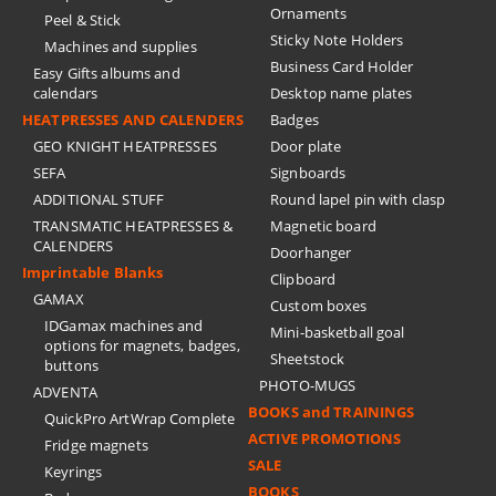
Ornaments
Peel & Stick
Sticky Note Holders
Machines and supplies
Business Card Holder
Easy Gifts albums and
calendars
Desktop name plates
HEATPRESSES AND CALENDERS
Badges
GEO KNIGHT HEATPRESSES
Door plate
SEFA
Signboards
ADDITIONAL STUFF
Round lapel pin with clasp
TRANSMATIC HEATPRESSES &
Magnetic board
CALENDERS
Doorhanger
Imprintable Blanks
Clipboard
GAMAX
Custom boxes
IDGamax machines and
Mini-basketball goal
options for magnets, badges,
Sheetstock
buttons
PHOTO-MUGS
ADVENTA
BOOKS and TRAININGS
QuickPro ArtWrap Complete
ACTIVE PROMOTIONS
Fridge magnets
SALE
Keyrings
BOOKS