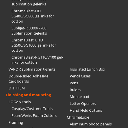
sublimation gel-inks
ChromaBlast-HD
SG400/SG800 gel inks for
cotton
SubliJet-R 3300/7700
Sublimation Gel-inks
ChromaBlast UHD
SG500/SG1000 gel inks for
cotton
ChromaBlast-R 3110/7100 gel-
inks for cotton
VAPOR sublimation t-shirts
Insulated Lunch Box
Double-sided Adhesive
Pencil Cases
Cardboards
Pens
DTF FILM
Rulers
Finishing and mounting
Mouse pad
LOGAN tools
Letter Openers
Cosplay/Costume Tools
Hand Held Cutters
FoamWerks Foam Cutters
ChromaLuxe
Framing
Aluminum photo panels