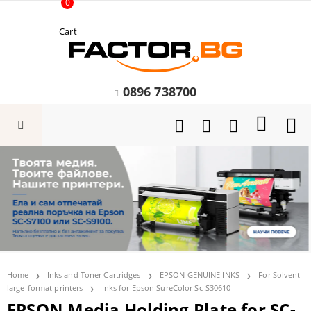
0
Cart
0896 738700
Home
Inks and Toner Cartridges
EPSON GENUINE INKS
For Solvent
large-format printers
Inks for Epson SureColor Sc-S30610
EPSON Media Holding Plate for SC-