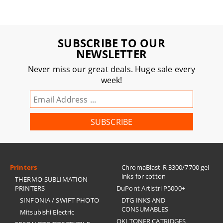
SUBSCRIBE TO OUR
NEWSLETTER
Never miss our great deals. Huge sale every
week!
Printers
ChromaBlast-R 3300/7700 gel
inks for cotton
THERMO-SUBLIMATION
PRINTERS
DuPont Artistri P5000+
SINFONIA / SWIFT PHOTO
DTG INKS AND
CONSUMABLES
Mitsubishi Electric
OKI TONER CATRIDGES