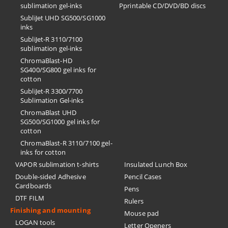
sublimation gel-inks
Pprintable CD/DVD/BD discs
SubliJet UHD SG500/SG1000
inks
SubliJet-R 3110/7100
sublimation gel-inks
ChromaBlast-HD
SG400/SG800 gel inks for
cotton
SubliJet-R 3300/7700
Sublimation Gel-inks
ChromaBlast UHD
SG500/SG1000 gel inks for
cotton
ChromaBlast-R 3110/7100 gel-
inks for cotton
VAPOR sublimation t-shirts
Insulated Lunch Box
Double-sided Adhesive
Pencil Cases
Cardboards
Pens
DTF FILM
Rulers
Finishing and mounting
Mouse pad
LOGAN tools
Letter Openers