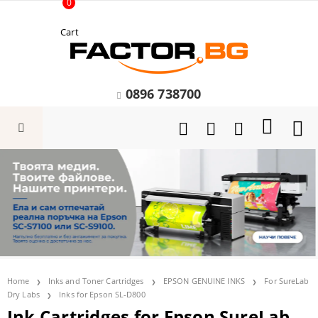
0
Cart
0896 738700
Home
Inks and Toner Cartridges
EPSON GENUINE INKS
For SureLab
Dry Labs
Inks for Epson SL-D800
Ink Cartridges for Epson SureLab