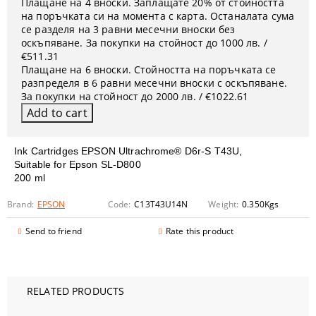
Плащане на 4 вноски. Заплащате 20% от стойността
на поръчката си на момента с карта. Останалата сума
се разделя на 3 равни месечни вноски без
оскъпяване. За покупки на стойност до 1000 лв. /
€511.31
Плащане на 6 вноски. Стойността на поръчката се
разпределя в 6 равни месечни вноски с оскъпяване.
За покупки на стойност до 2000 лв. / €1022.61
Ink Cartridges EPSON Ultrachrome® D6r-S T43U,
Suitable for Epson SL-D800
200 ml
Brand:
EPSON
Code:
C13T43U14N
Weight:
0.350
Kgs
Send to friend
Rate this product
RELATED PRODUCTS