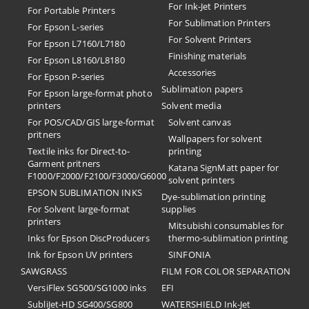
For Ink-Jet Printers
For Portable Printers
For Sublimation Printers
For Epson L-series
For Solvent Printers
For Epson L7160/L7180
Finishing materials
For Epson L8160/L8180
Accessories
For Epson P-series
Sublimation papers
For Epson large-format photo
printers
Solvent media
For POS/CAD/GIS large-format
Solvent canvas
pritners
Wallpapers for solvent
Textile inks for Direct-to-
printing
Garment pritners
Katana SignMatt paper for
F1000/F2000/F2100/F3000/G6000
solvent printers
EPSON SUBLIMATION INKS
Dye-sublimation printing
For Solvent large-format
supplies
printers
Mitsubishi consumables for
Inks for Epson DiscProducers
thermo-sublimation printing
Ink for Epson UV printers
SINFONIA
SAWGRASS
FILM FOR COLOR SEPARATION
VersiFlex SG500/SG1000 inks
EFI
SubliJet-HD SG400/SG800
​WATERSHIELD Ink-Jet