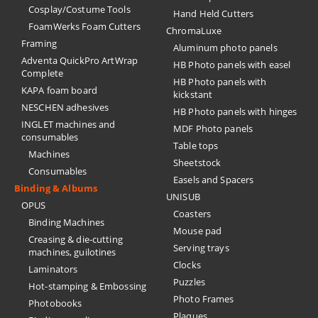
Cosplay/Costume Tools
Hand Held Cutters
FoamWerks Foam Cutters
ChromaLuxe
Framing
Aluminum photo panels
Adventa QuickPro ArtWrap
HB Photo panels with easel
Complete
HB Photo panels with
KAPA foam board
kickstant
NESCHEN adhesives
HB Photo panels with hinges
INGLET machines and
MDF Photo panels
consumables
Table tops
Machines
Sheetstock
Consumables
Easels and Spacers
Binding & Albums
UNISUB
OPUS
Coasters
Binding Machines
Mouse pad
Creasing & die-cutting
Serving trays
machines, guilotines
Clocks
Laminators
Puzzles
Hot-stamping & Embossing
Photo Frames
Photobooks
Plaques