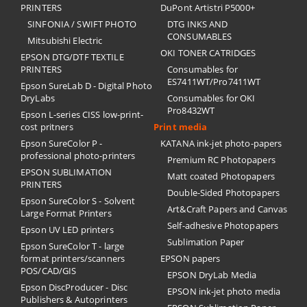
PRINTERS
DuPont Artistri P5000+
SINFONIA / SWIFT PHOTO
DTG INKS AND
CONSUMABLES
Mitsubishi Electric
OKI TONER CATRIDGES
EPSON DTG/DTF TEXTILE
PRINTERS
Consumables for
ES7411WT/Pro7411WT
Epson SureLab D - Digital Photo
DryLabs
Consumables for OKI
Pro8432WT
Epson L-series CISS low-print-
cost pritners
Print media
Epson SureColor P -
KATANA ink-jet photo-papers
professional photo-printers
Premium RC Photopapers
EPSON SUBLIMATION
Matt coated Photopapers
PRINTERS
Double-Sided Photopapers
Epson SureColor S - Solvent
Art&Craft Papers and Canvas
Large Format Printers
Self-adhesive Photopapers
Epson UV LED printers
Sublimation Paper
Epson SureColor T - large
format printers/scanners
EPSON papers
POS/CAD/GIS
EPSON DryLab Media
Epson DiscProducer - Disc
EPSON ink-jet photo media
Publishers & Autoprinters