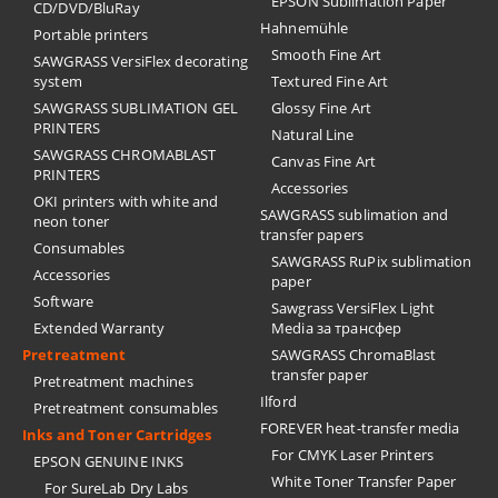
EPSON Sublimation Paper
CD/DVD/BluRay
Hahnemühle
Portable printers
Smooth Fine Art
SAWGRASS VersiFlex decorating
system
Textured Fine Art
SAWGRASS SUBLIMATION GEL
Glossy Fine Art
PRINTERS
Natural Line
SAWGRASS CHROMABLAST
Canvas Fine Art
PRINTERS
Accessories
OKI printers with white and
SAWGRASS sublimation and
neon toner
transfer papers
Consumables
SAWGRASS RuPix sublimation
Accessories
paper
Software
Sawgrass VersiFlex Light
Extended Warranty
Media за трансфер
Pretreatment
SAWGRASS ChromaBlast
transfer paper
Pretreatment machines
Ilford
Pretreatment consumables
FOREVER heat-transfer media
Inks and Toner Cartridges
For CMYK Laser Printers
EPSON GENUINE INKS
White Toner Transfer Paper
For SureLab Dry Labs