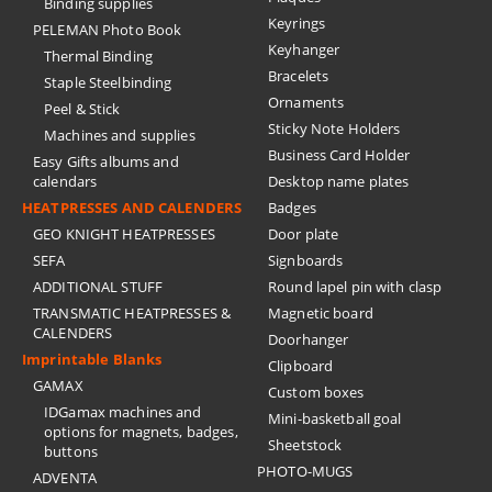
Binding supplies
Keyrings
PELEMAN Photo Book
Keyhanger
Thermal Binding
Bracelets
Staple Steelbinding
Ornaments
Peel & Stick
Sticky Note Holders
Machines and supplies
Business Card Holder
Easy Gifts albums and
calendars
Desktop name plates
HEATPRESSES AND CALENDERS
Badges
GEO KNIGHT HEATPRESSES
Door plate
SEFA
Signboards
ADDITIONAL STUFF
Round lapel pin with clasp
TRANSMATIC HEATPRESSES &
Magnetic board
CALENDERS
Doorhanger
Imprintable Blanks
Clipboard
GAMAX
Custom boxes
IDGamax machines and
Mini-basketball goal
options for magnets, badges,
Sheetstock
buttons
PHOTO-MUGS
ADVENTA