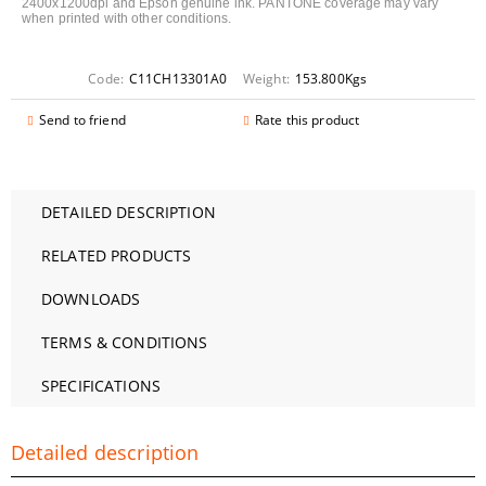
2400x1200dpi and Epson genuine ink. PANTONE coverage may vary
when printed with other conditions.
Code:
C11CH13301A0
Weight:
153.800
Kgs
Send to friend
Rate this product
DETAILED DESCRIPTION
RELATED PRODUCTS
DOWNLOADS
TERMS & CONDITIONS
SPECIFICATIONS
Detailed description