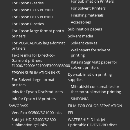
For Sublimation Printers
For Epson L-series
For Solvent Printers
For Epson L7160/L7180
Finishing materials
For Epson L8160/L8180
Accessories
For Epson P-series
Sublimation papers
For Epson large-format photo
printers
Solvent media
For POS/CAD/GIS large-format
Solvent canvas
pritners
Wallpapers for solvent
Textile inks for Direct-to-
printing
Garment pritners
Katana SignMatt paper for
F1000/F2000/F2100/F3000/G6000
solvent printers
EPSON SUBLIMATION INKS
Dye-sublimation printing
For Solvent large-format
supplies
printers
Mitsubishi consumables for
Inks for Epson DiscProducers
thermo-sublimation printing
Ink for Epson UV printers
SINFONIA
SAWGRASS
FILM FOR COLOR SEPARATION
VersiFlex SG500/SG1000 inks
EFI
SubliJet-HD SG400/SG800
​WATERSHIELD Ink-Jet
sublimation gel-inks
Pprintable CD/DVD/BD discs