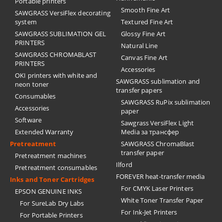
Portable printers
Smooth Fine Art
SAWGRASS VersiFlex decorating
system
Textured Fine Art
SAWGRASS SUBLIMATION GEL
Glossy Fine Art
PRINTERS
Natural Line
SAWGRASS CHROMABLAST
Canvas Fine Art
PRINTERS
Accessories
OKI printers with white and
SAWGRASS sublimation and
neon toner
transfer papers
Consumables
SAWGRASS RuPix sublimation
Accessories
paper
Software
Sawgrass VersiFlex Light
Extended Warranty
Media за трансфер
Pretreatment
SAWGRASS ChromaBlast
transfer paper
Pretreatment machines
Ilford
Pretreatment consumables
FOREVER heat-transfer media
Inks and Toner Cartridges
For CMYK Laser Printers
EPSON GENUINE INKS
White Toner Transfer Paper
For SureLab Dry Labs
For Ink-Jet Printers
For Portable Printers