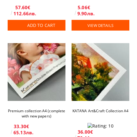
57.60€
5.06€
112.66лв.
9.90лв.
ADD TO CART
VIEW DETAILS
Premium collection A4 (complete
KATANA Art&Craft Collection A4
with new papers)
33.30€
36.00€
65.13лв.