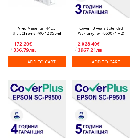
Vivid Magenta T44Q3
Cover+ 3 years Extended
UltraChrome PRO 12 350ml
Warranty for P9500 (1 + 2)
172.20€
2,028.40€
336.79лв.
3967.21лв.
ADD TO CART
ADD TO CART