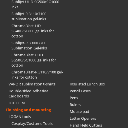
SubliJet UHD SG500/SG1000
inks
SubliJet-R 3110/7100
sublimation gel-inks
ChromaBlast-HD
SG400/SG800 gel inks for
cotton
SubliJet-R 3300/7700
Sublimation Gel-inks
ChromaBlast UHD
SG500/SG1000 gel inks for
cotton
ChromaBlast-R 3110/7100 gel-
inks for cotton
VAPOR sublimation t-shirts
Insulated Lunch Box
Double-sided Adhesive
Pencil Cases
Cardboards
Pens
DTF FILM
Rulers
Finishing and mounting
Mouse pad
LOGAN tools
Letter Openers
Cosplay/Costume Tools
Hand Held Cutters