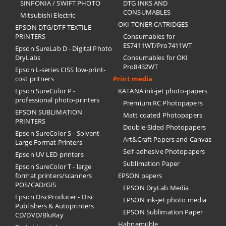
SINFONIA / SWIFT PHOTO
DTG INKS AND
CONSUMABLES
Mitsubishi Electric
OKI TONER CATRIDGES
EPSON DTG/DTF TEXTILE
PRINTERS
Consumables for
ES7411WT/Pro7411WT
Epson SureLab D - Digital Photo
DryLabs
Consumables for OKI
Pro8432WT
Epson L-series CISS low-print-
cost pritners
Print media
Epson SureColor P -
KATANA ink-jet photo-papers
professional photo-printers
Premium RC Photopapers
EPSON SUBLIMATION
Matt coated Photopapers
PRINTERS
Double-Sided Photopapers
Epson SureColor S - Solvent
Art&Craft Papers and Canvas
Large Format Printers
Self-adhesive Photopapers
Epson UV LED printers
Sublimation Paper
Epson SureColor T - large
format printers/scanners
EPSON papers
POS/CAD/GIS
EPSON DryLab Media
Epson DiscProducer - Disc
EPSON ink-jet photo media
Publishers & Autoprinters
EPSON Sublimation Paper
CD/DVD/BluRay
Hahnemühle