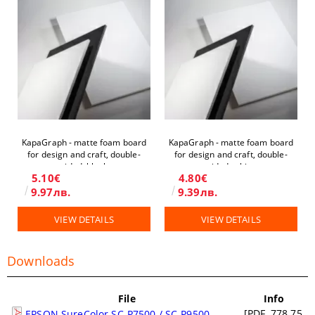
KapaGraph - matte foam board
KapaGraph - matte foam board
for design and craft, double-
for design and craft, double-
sided, black
sided, white
5.10€
4.80€
9.97лв.
9.39лв.
VIEW DETAILS
VIEW DETAILS
Downloads
File
Info
[PDF, 778.75
EPSON SureColor SC-P7500 / SC-P9500