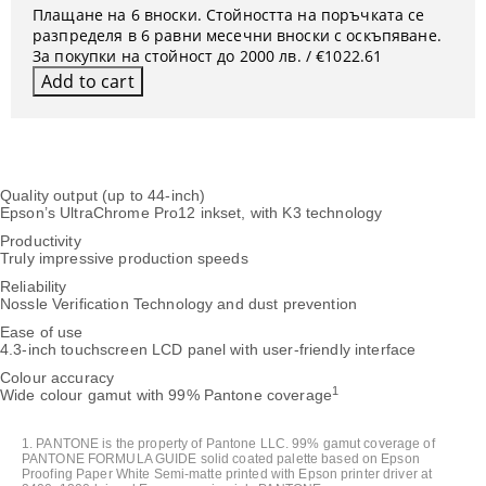
Плащане на 6 вноски. Стойността на поръчката се
разпределя в 6 равни месечни вноски с оскъпяване.
За покупки на стойност до 2000 лв. / €1022.61
Quality output (up to 44-inch)
Epson’s UltraChrome Pro12 inkset, with K3 technology
Productivity
Truly impressive production speeds
Reliability
Nossle Verification Technology and dust prevention
Ease of use
4.3-inch touchscreen LCD panel with user-friendly interface
Colour accuracy
1
Wide colour gamut with 99% Pantone coverage
1. PANTONE is the property of Pantone LLC. 99% gamut coverage of
PANTONE FORMULA GUIDE solid coated palette based on Epson
Proofing Paper White Semi-matte printed with Epson printer driver at