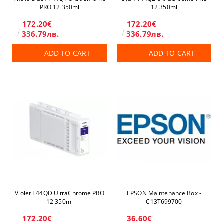
PRO 12 350ml
12 350ml
172.20€
172.20€
336.79лв.
336.79лв.
ADD TO CART
ADD TO CART
Violet T44QD UltraChrome PRO
EPSON Maintenance Box -
12 350ml
C13T699700
172.20€
36.60€