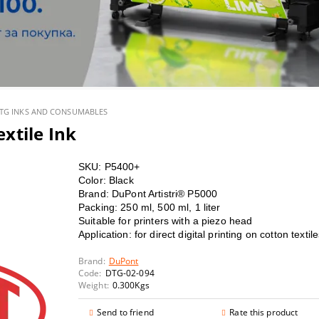
lor S - Solvent Large Format Printers
oard
lbums and calendars
t consumables
 HEATPRESSES
 printers
t-transfer media
hesives
lor T - large format printers/scanners POS/CAD/GIS
 papers
ines and consumables
STUFF
oducer - Disc Publishers & Autoprinters CD/DVD/BluRay
ia
 HEATPRESSES & CALENDERS
TG INKS AND CONSUMABLES
xtile Ink
nters
ion printing supplies
SKU:
P5400+
rsiFlex decorating system
OLOR SEPARATION
S
Color: Black
Brand: DuPont Artistri® P5000
UBLIMATION GEL PRINTERS
Packing: 250 ml, 500 ml, 1 liter
Suitable for printers with a piezo head
HROMABLAST PRINTERS
 Ink-Jet Pprintable CD/DVD/BD discs
Application: for direct digital printing on cotton textil
Brand:
DuPont
 with white and neon toner
ation t-shirts
Code:
DTG-02-094
Weight:
0.300
Kgs
s
d Adhesive Cardboards
Send to friend
Rate this product