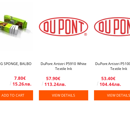
NG SPONGE, BALBO
DuPont Artistri P5910 White
DuPont Artistri P510
Textile Ink
Textile Ink
7.80€
57.90€
53.40€
15.26лв.
113.24лв.
104.44лв.
ADD TO CART
VIEW DETAILS
VIEW DETAIL