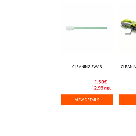
CLEANING SWAB
CLEANI
1.50€
2.93лв.
VIEW DETAILS