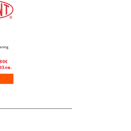
eaning
.80€
93лв.
S