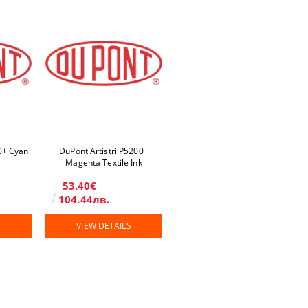
0+ Cyan
DuPont Artistri P5200+
Magenta Textile Ink
53.40€
104.44лв.
S
VIEW DETAILS