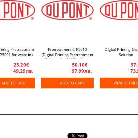
rinting Pretreatment
Pretreatment C P5010
Digital Printing Cl
 P5001 for white ink
(Digital Printing Pretreatment
Solution
Solution for CMYK without
25.20€
50.10€
37
white ink)
49.29лв.
97.99лв.
73.
ADD TO CART
ADD TO CART
VIEW DETAIL