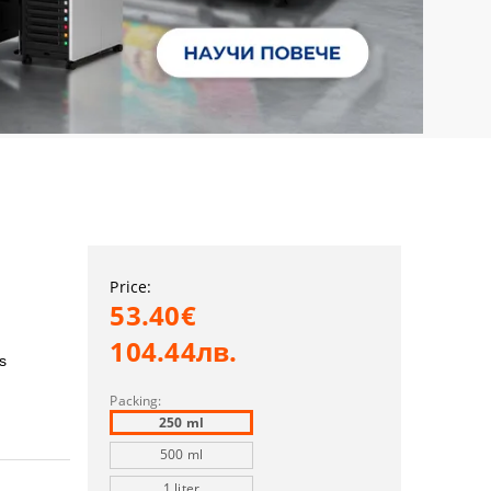
Price:
53.40€
104.44лв.
es
Packing:
250 ml
500 ml
1 liter