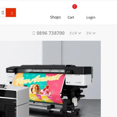
0
Shops
Cart
Login
0896 738700
EUR
EN