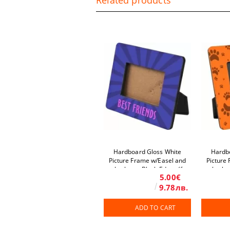
Related products
Hardboard Gloss White
Hardb
Picture Frame w/Easel and
Picture
mylar lens - Black Edges (for
mylar len
5.00€
50.8 x 76.2 mm Photo) 104.8
4”x6"/100
x 130.2 mm 10 pcs/box
9.78лв.
x 8.5"
ADD TO CART