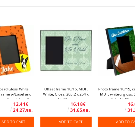
oard Gloss White
Offset frame 10/15, MDF,
Photo frame 10/15, c
 Frame w/Easel and
White, Gloss, 203.2 x 254 x
MDF, whiteо, gloss, 
s - Black Edges (for
15.88 mm
254 х 15.88 m
12.41€
16.18€
16
 x 150 mm Photo) 7"
/178 x 216 mm 10
24.27лв.
31.65лв.
31.
pcs/box
ADD TO CART
ADD TO CART
ADD TO C