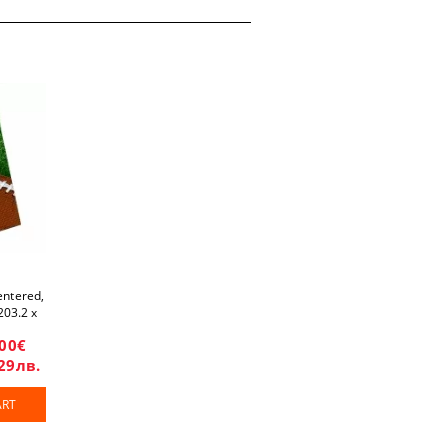
entered,
203.2 x
m
.00€
29лв.
ART