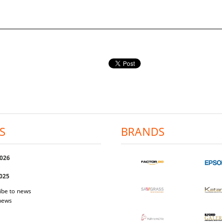
S
BRANDS
2026
2025
ibe to news
 news