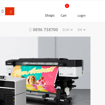
0
Shops
Cart
Login
0896 738700
EUR
EN