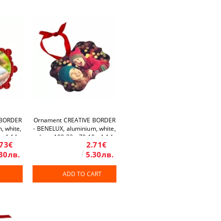
 BORDER
Ornament CREATIVE BORDER
, white,
- BENELUX, aluminium, white,
 x 1.14
gloss, 100.33 x 70.10 x 1.14
.73€
2.71€
mm
30лв.
5.30лв.
S
ADD TO CART