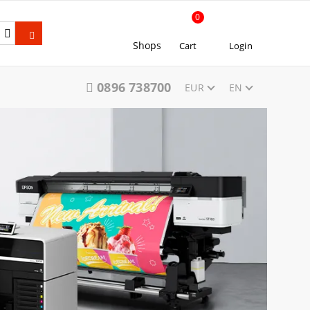
0
Shops
Cart
Login
0896 738700
EUR
EN