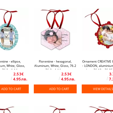
entine - ellipse,
Florentine - hexagonal,
Ornament CREATIVE
um, White, Gloss,
Aluminum, White, Gloss, 76.2
- LONDON, aluminium
x 76.2 x 1.14 mm
x 76.2 x 1.14 mm
gloss, 76.10 x 76.05
2.53€
2.53€
3
mm
4.95лв.
4.95лв.
7.
ADD TO CART
ADD TO CART
VIEW DETAIL