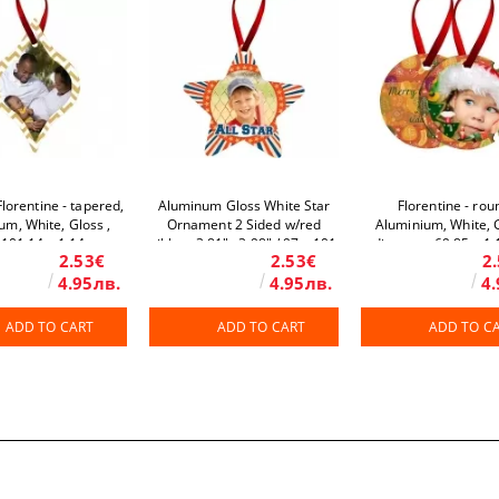
lorentine - tapered,
Aluminum Gloss White Star
Florentine - rou
m, White, Gloss ,
Ornament 2 Sided w/red
Aluminium, White, G
 101,14 x 1,14 mm
ribbon 3.81"x 3.98" / 97 x 101
diameter 69.85 x 1
2.53€
2.53€
2
mm 50 pcs/box
4.95лв.
4.95лв.
4.
ADD TO CART
ADD TO CART
ADD TO C