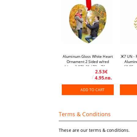
Aluminum Gloss White Heart
Ж7 UN - F
Ornament 2 Sided w/red
Aluminu
ribbon 2.87"x3" / 73 x 76 mm
69,85 x
2.53€
50 pcs/box
4.95лв.
ADD TO CART
Terms & Conditions
These are our terms & conditions.