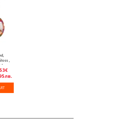
nd,
loss ,
.14 mm
.53€
95лв.
ART