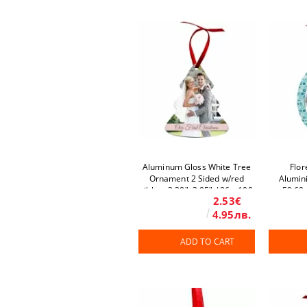
Aluminum Gloss White Tree
Flor
Ornament 2 Sided w/red
Alumini
ribbon 3.38"x3.95" / 86 x 100
59.69 
2.53€
mm 50 pcs/box
4.95лв.
ADD TO CART