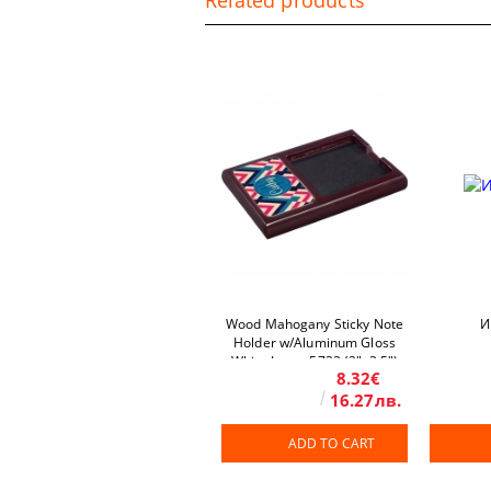
Related products
Wood Mahogany Sticky Note
И
Holder w/Aluminum Gloss
White Insert 5733 (2"x3.5")
8.32€
4.25"x6.25" / 108 x 159 mm
10 pcs/box
16.27лв.
ADD TO CART