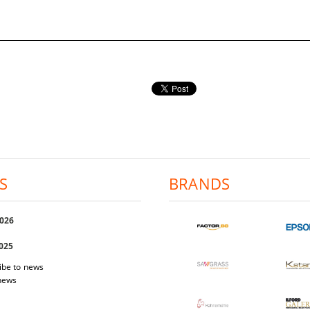
S
BRANDS
2026
2025
ibe to news
 news