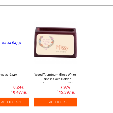
гла за бадж
Wood/Aluminum Gloss White
Business Card Holder
w/Aluminum Insert 5733
0.24€
7.97€
(2"x3.5"/60x89mm) 4"x3" /
0.47лв.
102 x 76 mm 10 pcs/box
15.59лв.
ADD TO CART
ADD TO CART