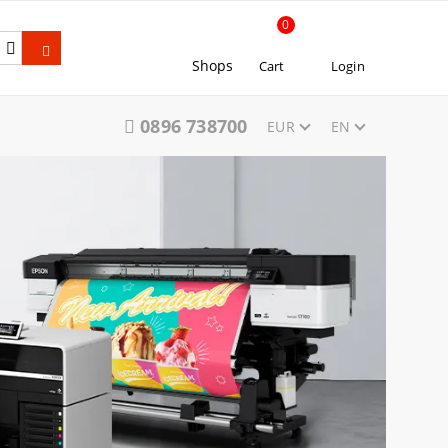
0
Shops
Cart
Login
0896 738700
EUR
EN