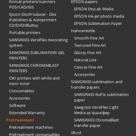
format printers/scanners
EPSON papers
POS/CAD/GIS
EPSON DryLab Media
Epson DiscProducer - Disc
EPSON ink-jet photo media
Publishers & Autoprinters
EPSON Sublimation Paper
CD/DVD/BluRay
Hahnemühle
Portable printers
Smooth Fine Art
SAWGRASS VersiFlex decorating
system
Textured Fine Art
SAWGRASS SUBLIMATION GEL
Glossy Fine Art
PRINTERS
Natural Line
SAWGRASS CHROMABLAST
Canvas Fine Art
PRINTERS
Accessories
OKI printers with white and
SAWGRASS sublimation and
neon toner
transfer papers
Consumables
SAWGRASS RuPix sublimation
Accessories
paper
Software
Sawgrass VersiFlex Light
Extended Warranty
Media за трансфер
Pretreatment
SAWGRASS ChromaBlast
transfer paper
Pretreatment machines
Ilford
Pretreatment consumables