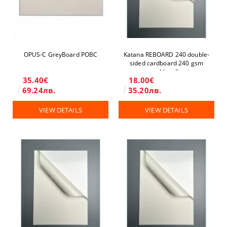
OPUS-C GreyBoard POBC
Katana REBOARD 240 double-
sided cardboard 240 gsm
removable adhesive
35.40€
18.00€
69.24лв.
35.20лв.
VIEW DETAILS
VIEW DETAILS