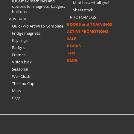
IDGamax machines and
Mini-basketball goal
options for magnets, badges,
Sheetstock
buttons
PHOTO-MUGS
ADVENTA
BOOKS and TRAININGS
QuickPro ArtWrap Complete
ACTIVE PROMOTIONS
Fridge magnets
SALE
Keyrings
BOOKS
Badges
Test
Frames
BLOG
Vision blox
Seasonal
Wall Clock
Thermo Cup
Mats
Bags