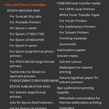
FOREVER heat-transfer media
Inks and Toner Cartridges
For CMYK Laser Printers
EPSON GENUINE INKS
White Toner Transfer Paper
For SureLab Dry Labs
For Ink-Jet Printers
For Portable Printers
For Sublimation Printers
For Epson L-series
For Solvent Printers
For Epson L7160/L7180
Finishing materials
For Epson L8160/L8180
Accessories
For Epson P-series
Sublimation papers
For Epson large-format photo
printers
Solvent media
For POS/CAD/GIS large-format
Solvent canvas
pritners
Wallpapers for solvent
Textile inks for Direct-to-
printing
Garment pritners
Katana SignMatt paper for
F1000/F2000/F2100/F3000/G6000
solvent printers
EPSON SUBLIMATION INKS
Dye-sublimation printing
For Solvent large-format
supplies
printers
Mitsubishi consumables for
Inks for Epson DiscProducers
thermo-sublimation printing
Ink for Epson UV printers
SINFONIA