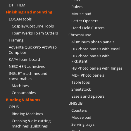
DTF FILM
Rulers
Finishing and mounting
Mouse pad
LOGAN tools
Letter Openers
Cosplay/Costume Tools
Hand Held Cutters
FoamWerks Foam Cutters
ChromaLuxe
Framing
Aluminum photo panels
Adventa QuickPro ArtWrap
HB Photo panels with easel
Complete
HB Photo panels with
KAPA foam board
kickstant
NESCHEN adhesives
HB Photo panels with hinges
INGLET machines and
MDF Photo panels
consumables
Table tops
Machines
Sheetstock
Consumables
Easels and Spacers
Binding & Albums
UNISUB
OPUS
Coasters
Binding Machines
Mouse pad
Creasing & die-cutting
Serving trays
machines, guilotines