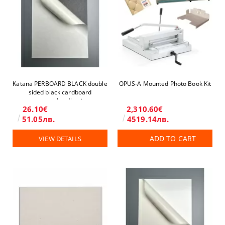
Katana PERBOARD BLACK double
OPUS-А Mounted Photo Book Kit
sided black cardboard
removable adhesive
26.10€
2,310.60€
51.05лв.
4519.14лв.
ADD TO CART
VIEW DETAILS