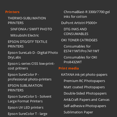
Printers
ChromaBlast-R 3300/7700 gel
inks for cotton
THERMO-SUBLIMATION
PRINTERS
DuPont Artistri P5000+
SINFONIA / SWIFT PHOTO
DTG INKS AND
CONSUMABLES
Mitsubishi Electric
OKI TONER CATRIDGES
EPSON DTG/DTF TEXTILE
PRINTERS
Consumables for
ES7411WT/Pro7411WT
Epson SureLab D - Digital Photo
DryLabs
Consumables for OKI
Pro8432WT
Epson L-series CISS low-print-
cost pritners
Print media
Epson SureColor P -
KATANA ink-jet photo-papers
professional photo-printers
Premium RC Photopapers
EPSON SUBLIMATION
Matt coated Photopapers
PRINTERS
Double-Sided Photopapers
Epson SureColor S - Solvent
Art&Craft Papers and Canvas
Large Format Printers
Self-adhesive Photopapers
Epson UV LED printers
Sublimation Paper
Epson SureColor T - large