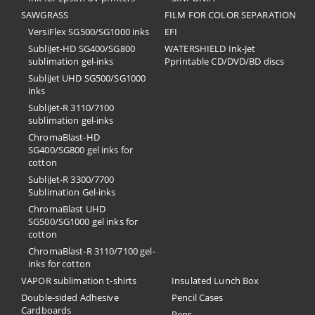
SAWGRASS
FILM FOR COLOR SEPARATION
VersiFlex SG500/SG1000 inks
EFI
SubliJet-HD SG400/SG800
​WATERSHIELD Ink-Jet
sublimation gel-inks
Pprintable CD/DVD/BD discs
SubliJet UHD SG500/SG1000
inks
SubliJet-R 3110/7100
sublimation gel-inks
ChromaBlast-HD
SG400/SG800 gel inks for
cotton
SubliJet-R 3300/7700
Sublimation Gel-inks
ChromaBlast UHD
SG500/SG1000 gel inks for
cotton
ChromaBlast-R 3110/7100 gel-
inks for cotton
VAPOR sublimation t-shirts
Insulated Lunch Box
Double-sided Adhesive
Pencil Cases
Cardboards
Pens