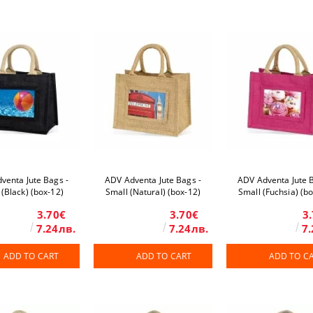
venta Jute Bags -
ADV Adventa Jute Bags -
ADV Adventa Jute B
 (Black) (box-12)
Small (Natural) (box-12)
Small (Fuchsia) (b
3.70€
3.70€
3
7.24лв.
7.24лв.
7.
ADD TO CART
ADD TO CART
ADD TO C