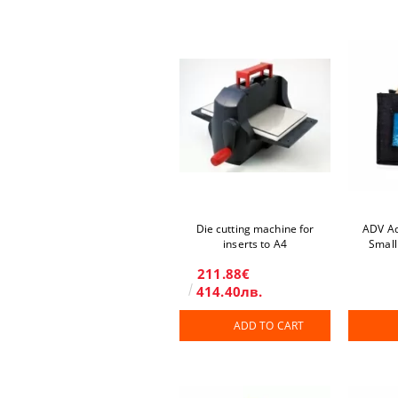
Die cutting machine for
ADV Ad
inserts to A4
Small
211.88€
414.40лв.
ADD TO CART