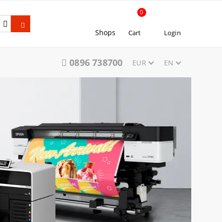
0
Shops
Cart
Login
0896 738700
EUR
EN