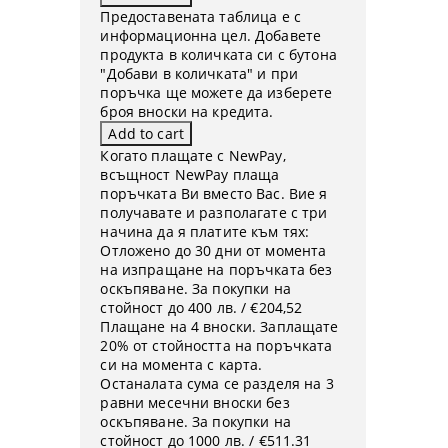
Предоставената таблица е с
информационна цел. Добавете
продукта в количката си с бутона
"Добави в количката" и при
поръчка ще можете да изберете
броя вноски на кредита.
Когато плащате с NewPay,
всъщност NewPay плаща
поръчката Ви вместо Вас. Вие я
получавате и разполагате с три
начина да я платите към тях:
Отложено до 30 дни от момента
на изпращане на поръчката без
оскъпяване. За покупки на
стойност до 400 лв. / €204,52
Плащане на 4 вноски. Заплащате
20% от стойността на поръчката
си на момента с карта.
Останалата сума се разделя на 3
равни месечни вноски без
оскъпяване. За покупки на
стойност до 1000 лв. / €511.31