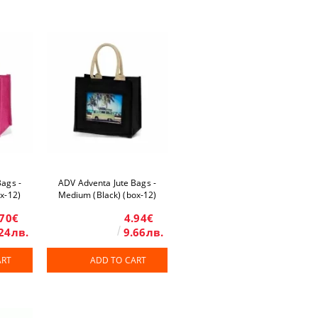
ags -
ADV Adventa Jute Bags -
ox-12)
Medium (Black) (box-12)
.70€
4.94€
24лв.
9.66лв.
ART
ADD TO CART