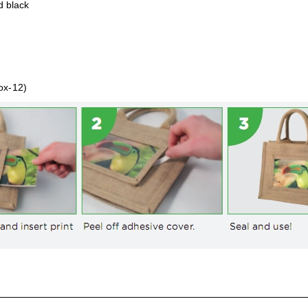
d black
ox-12)