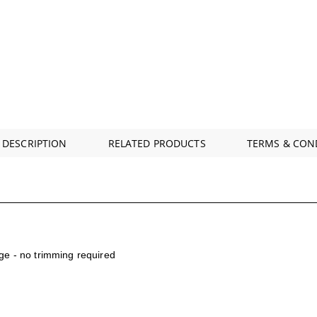
 DESCRIPTION
RELATED PRODUCTS
TERMS & CON
hopping!
ge - no trimming required