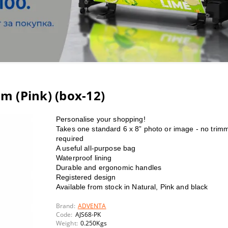
lor S - Solvent Large Format Printers
oard
lbums and calendars
t consumables
 HEATPRESSES
 printers
t-transfer media
hesives
lor T - large format printers/scanners POS/CAD/GIS
 papers
ines and consumables
STUFF
oducer - Disc Publishers & Autoprinters CD/DVD/BluRay
ia
 HEATPRESSES & CALENDERS
m (Pink) (box-12)
nters
ion printing supplies
Personalise your shopping!
rsiFlex decorating system
OLOR SEPARATION
S
Takes one standard 6 x 8” photo or image - no trim
required
UBLIMATION GEL PRINTERS
A useful all-purpose bag
Waterproof lining
HROMABLAST PRINTERS
 Ink-Jet Pprintable CD/DVD/BD discs
Durable and ergonomic handles
Registered design
Available from stock in Natural, Pink and black
 with white and neon toner
ation t-shirts
Brand:
ADVENTA
s
d Adhesive Cardboards
Code:
AJS68-PK
Weight:
0.250
Kgs