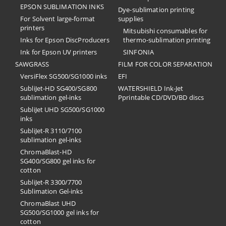
EPSON SUBLIMATION INKS
Dye-sublimation printing
For Solvent large-format
supplies
printers
Mitsubishi consumables for
Inks for Epson DiscProducers
thermo-sublimation printing
Ink for Epson UV printers
SINFONIA
SAWGRASS
FILM FOR COLOR SEPARATION
VersiFlex SG500/SG1000 inks
EFI
SubliJet-HD SG400/SG800
​WATERSHIELD Ink-Jet
sublimation gel-inks
Pprintable CD/DVD/BD discs
SubliJet UHD SG500/SG1000
inks
SubliJet-R 3110/7100
sublimation gel-inks
ChromaBlast-HD
SG400/SG800 gel inks for
cotton
SubliJet-R 3300/7700
Sublimation Gel-inks
ChromaBlast UHD
SG500/SG1000 gel inks for
cotton