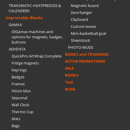
TRANSMATIC HEATPRESSES &
Magnetic board
CALENDERS
Doorhanger
Imprintable Blanks
Clipboard
GAMAX
Custom boxes
IDGamax machines and
Mini-basketball goal
options for magnets, badges,
Sheetstock
buttons
PHOTO-MUGS
ADVENTA
BOOKS and TRAININGS
QuickPro ArtWrap Complete
ACTIVE PROMOTIONS
Fridge magnets
SALE
Keyrings
BOOKS
Badges
Test
Frames
BLOG
Vision blox
Seasonal
Wall Clock
Thermo Cup
Mats
Bags