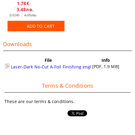
1.78€
3.48лв.
2.53€
4.95лв.
ADD TO CART
Downloads
File
Info
[PDF, 1.9 MB]
Laser-Dark No-Cut A-Foil Finishing engl
Terms & Conditions
These are our terms & conditions.