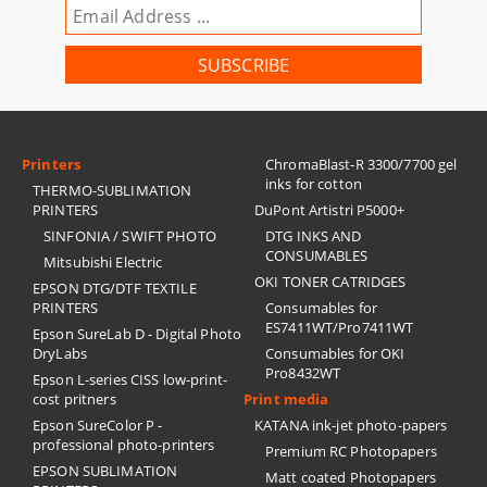
Printers
ChromaBlast-R 3300/7700 gel
inks for cotton
THERMO-SUBLIMATION
PRINTERS
DuPont Artistri P5000+
SINFONIA / SWIFT PHOTO
DTG INKS AND
CONSUMABLES
Mitsubishi Electric
OKI TONER CATRIDGES
EPSON DTG/DTF TEXTILE
PRINTERS
Consumables for
ES7411WT/Pro7411WT
Epson SureLab D - Digital Photo
DryLabs
Consumables for OKI
Pro8432WT
Epson L-series CISS low-print-
cost pritners
Print media
Epson SureColor P -
KATANA ink-jet photo-papers
professional photo-printers
Premium RC Photopapers
EPSON SUBLIMATION
Matt coated Photopapers