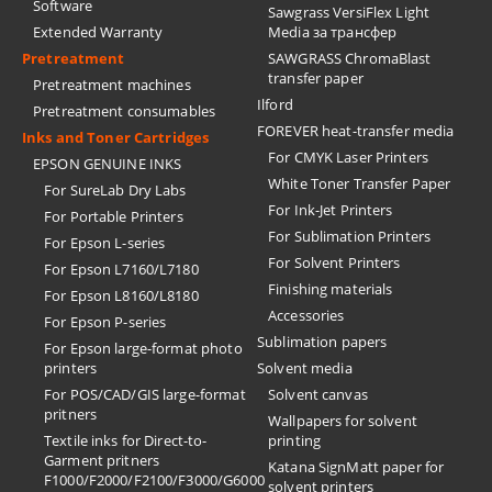
Software
Sawgrass VersiFlex Light
Extended Warranty
Media за трансфер
Pretreatment
SAWGRASS ChromaBlast
transfer paper
Pretreatment machines
Ilford
Pretreatment consumables
FOREVER heat-transfer media
Inks and Toner Cartridges
For CMYK Laser Printers
EPSON GENUINE INKS
White Toner Transfer Paper
For SureLab Dry Labs
For Ink-Jet Printers
For Portable Printers
For Sublimation Printers
For Epson L-series
For Solvent Printers
For Epson L7160/L7180
Finishing materials
For Epson L8160/L8180
Accessories
For Epson P-series
Sublimation papers
For Epson large-format photo
printers
Solvent media
For POS/CAD/GIS large-format
Solvent canvas
pritners
Wallpapers for solvent
Textile inks for Direct-to-
printing
Garment pritners
Katana SignMatt paper for
F1000/F2000/F2100/F3000/G6000
solvent printers