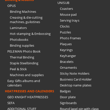
UNISUB
OPUS
Coasters
Binding Machines
Mouse pad
Creasing & die-cutting
Serving trays
machines, guilotines
Clocks
Laminators
Puzzles
Hot-stamping & Embossing
Photo Frames
Photobooks
Plaques
Binding supplies
Keyrings
PELEMAN Photo Book
Keyhanger
Thermal Binding
Bracelets
Staple Steelbinding
Ornaments
Peel & Stick
Sticky Note Holders
Machines and supplies
Business Card Holder
Easy Gifts albums and
calendars
Desktop name plates
HEATPRESSES AND CALENDERS
Badges
GEO KNIGHT HEATPRESSES
Door plate
SEFA
Signboards
ADDITIONAL STUFF
Round lapel pin with clasp