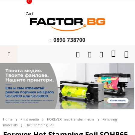
0
Cart
0896 738700
Home
Print media
FOREVER heat-transfer media
Finishing
materials
Hot Stamping Foil
Forever Hot Stamping Foil SOHP65