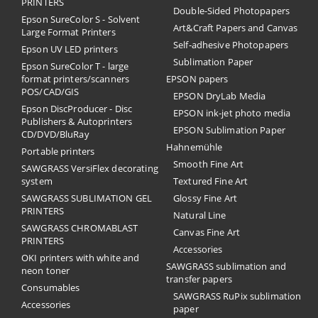
PRINTERS
Double-Sided Photopapers
Epson SureColor S - Solvent
Art&Craft Papers and Canvas
Large Format Printers
Self-adhesive Photopapers
Epson UV LED printers
Sublimation Paper
Epson SureColor T - large
format printers/scanners
EPSON papers
POS/CAD/GIS
EPSON DryLab Media
Epson DiscProducer - Disc
EPSON ink-jet photo media
Publishers & Autoprinters
EPSON Sublimation Paper
CD/DVD/BluRay
Hahnemühle
Portable printers
Smooth Fine Art
SAWGRASS VersiFlex decorating
system
Textured Fine Art
SAWGRASS SUBLIMATION GEL
Glossy Fine Art
PRINTERS
Natural Line
SAWGRASS CHROMABLAST
Canvas Fine Art
PRINTERS
Accessories
OKI printers with white and
SAWGRASS sublimation and
neon toner
transfer papers
Consumables
SAWGRASS RuPix sublimation
Accessories
paper