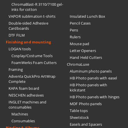
ChromaBlast-R 3110/7100 gel-
inks for cotton
VAPOR sublimation t-shirts
Insulated Lunch Box
Double-sided Adhesive
Pencil Cases
Cardboards
Pens
DTF FILM
Rulers
Finishing and mounting
Mouse pad
LOGAN tools
Letter Openers
Cosplay/Costume Tools
Hand Held Cutters
FoamWerks Foam Cutters
ChromaLuxe
Framing
Aluminum photo panels
Adventa QuickPro ArtWrap
HB Photo panels with easel
Complete
HB Photo panels with
KAPA foam board
kickstant
NESCHEN adhesives
HB Photo panels with hinges
INGLET machines and
MDF Photo panels
consumables
Table tops
Machines
Sheetstock
Consumables
Easels and Spacers
Binding & Albums