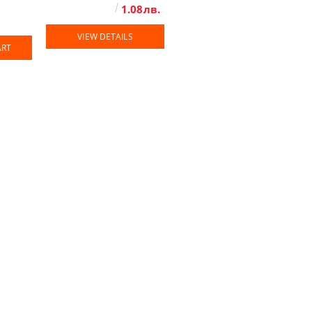
1.08лв.
VIEW DETAILS
ART