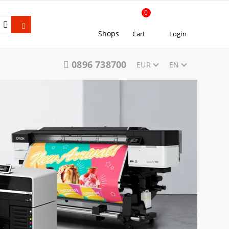
0
Shops
Cart
Login
0896 738700
EUR
EN