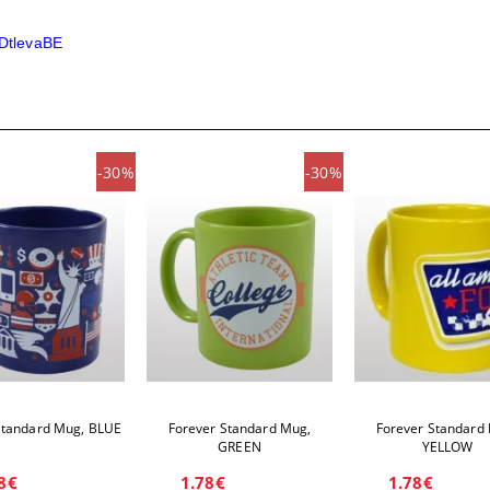
DtlevaBE
-30%
-30%
Standard Mug, BLUE
Forever Standard Mug,
Forever Standard
GREEN
YELLOW
8€
1.78€
1.78€