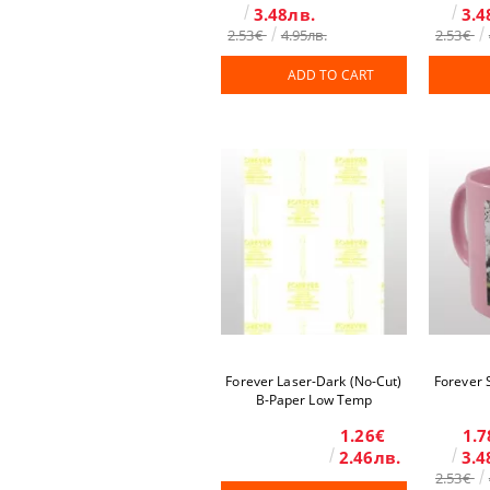
3.48лв.
3.4
2.53€
4.95лв.
2.53€
ADD TO CART
Forever Laser-Dark (No-Cut)
Forever 
B-Paper Low Temp
1.26€
1.7
2.46лв.
3.4
2.53€