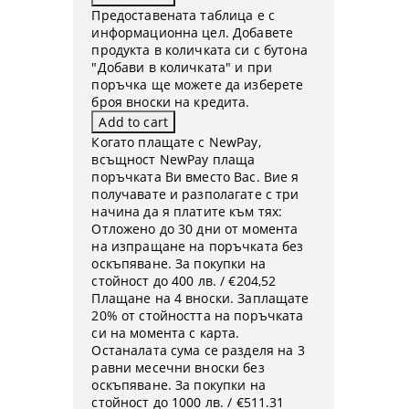
Предоставената таблица е с
информационна цел. Добавете
продукта в количката си с бутона
"Добави в количката" и при
поръчка ще можете да изберете
броя вноски на кредита.
Когато плащате с NewPay,
всъщност NewPay плаща
поръчката Ви вместо Вас. Вие я
получавате и разполагате с три
начина да я платите към тях:
Отложено до 30 дни от момента
на изпращане на поръчката без
оскъпяване. За покупки на
стойност до 400 лв. / €204,52
Плащане на 4 вноски. Заплащате
20% от стойността на поръчката
си на момента с карта.
Останалата сума се разделя на 3
равни месечни вноски без
оскъпяване. За покупки на
стойност до 1000 лв. / €511.31