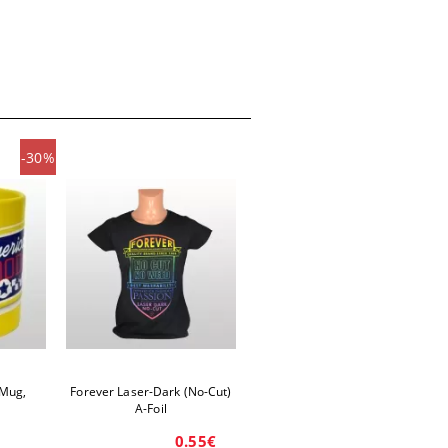
-30%
 Mug,
Forever Laser-Dark (No-Cut)
A-Foil
0.55€