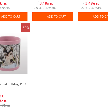
8лв.
3.48лв.
3.48лв.
4.95лв.
2.53€
4.95лв.
2.53€
4.95лв.
ADD TO CART
ADD TO CART
ADD TO C
-30%
Standard Mug, PINK
8€
8лв.
4.95лв.