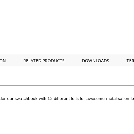
ION
RELATED PRODUCTS
DOWNLOADS
TE
Order our swatchbook with 13 different foils for awesome metalisation lo