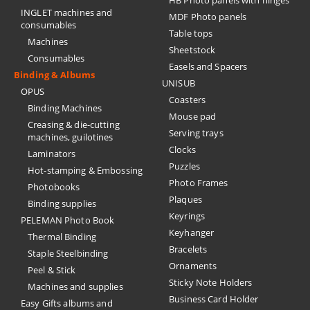
HB Photo panels with hinges
INGLET machines and
MDF Photo panels
consumables
Table tops
Machines
Sheetstock
Consumables
Easels and Spacers
Binding & Albums
UNISUB
OPUS
Coasters
Binding Machines
Mouse pad
Creasing & die-cutting
Serving trays
machines, guilotines
Clocks
Laminators
Puzzles
Hot-stamping & Embossing
Photo Frames
Photobooks
Plaques
Binding supplies
Keyrings
PELEMAN Photo Book
Keyhanger
Thermal Binding
Bracelets
Staple Steelbinding
Ornaments
Peel & Stick
Sticky Note Holders
Machines and supplies
Business Card Holder
Easy Gifts albums and