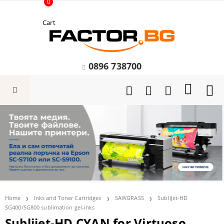
0
Cart
0896 738700
Home
Inks and Toner Cartridges
SAWGRASS
SubliJet-HD
SG400/SG800 sublimation gel-inks
Sublijet-HD CYAN for Virtuoso