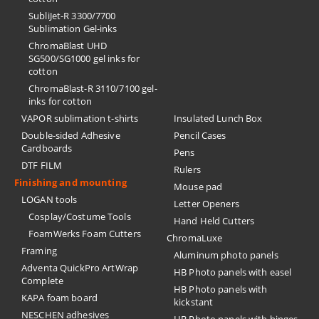
SubliJet-R 3300/7700
Sublimation Gel-inks
ChromaBlast UHD
SG500/SG1000 gel inks for
cotton
ChromaBlast-R 3110/7100 gel-
inks for cotton
VAPOR sublimation t-shirts
Insulated Lunch Box
Double-sided Adhesive
Pencil Cases
Cardboards
Pens
DTF FILM
Rulers
Finishing and mounting
Mouse pad
LOGAN tools
Letter Openers
Cosplay/Costume Tools
Hand Held Cutters
FoamWerks Foam Cutters
ChromaLuxe
Framing
Aluminum photo panels
Adventa QuickPro ArtWrap
HB Photo panels with easel
Complete
HB Photo panels with
KAPA foam board
kickstant
NESCHEN adhesives