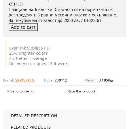
€511.31
Плащане на 6 вноски. Стойността на поръчката се
разпределя в 6 равни месечни вноски с оскъпяване.
За покупки на стойност до 2000 лв. / €1022.61
Cyan ink SubliJet-HD
26% brighter colors
3 x better coverage
Delivery on request: 3-4 weeks
Brand:
SAWGRASS
Code:
209112
Weight:
0.195
Kgs
Send to friend
Rate this product
DETAILED DESCRIPTION
RELATED PRODUCTS