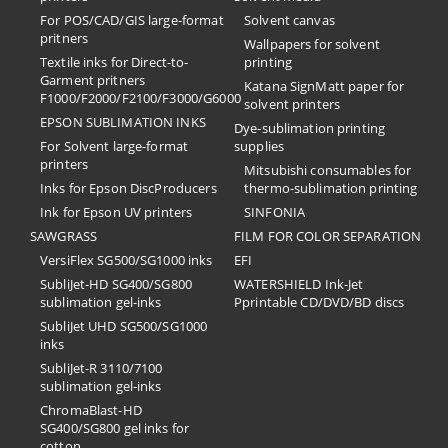
For POS/CAD/GIS large-format
Solvent canvas
pritners
Wallpapers for solvent
Textile inks for Direct-to-
printing
Garment pritners
Katana SignMatt paper for
F1000/F2000/F2100/F3000/G6000
solvent printers
EPSON SUBLIMATION INKS
Dye-sublimation printing
For Solvent large-format
supplies
printers
Mitsubishi consumables for
Inks for Epson DiscProducers
thermo-sublimation printing
Ink for Epson UV printers
SINFONIA
SAWGRASS
FILM FOR COLOR SEPARATION
VersiFlex SG500/SG1000 inks
EFI
SubliJet-HD SG400/SG800
​WATERSHIELD Ink-Jet
sublimation gel-inks
Pprintable CD/DVD/BD discs
SubliJet UHD SG500/SG1000
inks
SubliJet-R 3110/7100
sublimation gel-inks
ChromaBlast-HD
SG400/SG800 gel inks for
cotton