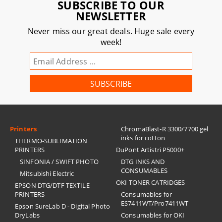
SUBSCRIBE TO OUR
NEWSLETTER
Never miss our great deals. Huge sale every
week!
Printers
ChromaBlast-R 3300/7700 gel
inks for cotton
THERMO-SUBLIMATION
PRINTERS
DuPont Artistri P5000+
SINFONIA / SWIFT PHOTO
DTG INKS AND
CONSUMABLES
Mitsubishi Electric
OKI TONER CATRIDGES
EPSON DTG/DTF TEXTILE
PRINTERS
Consumables for
ES7411WT/Pro7411WT
Epson SureLab D - Digital Photo
DryLabs
Consumables for OKI