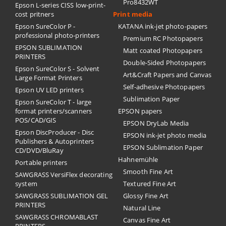
Pro8432WT
Epson L-series CISS low-print-
cost pritners
Print media
Epson SureColor P -
KATANA ink-jet photo-papers
professional photo-printers
Premium RC Photopapers
EPSON SUBLIMATION
Matt coated Photopapers
PRINTERS
Double-Sided Photopapers
Epson SureColor S - Solvent
Art&Craft Papers and Canvas
Large Format Printers
Self-adhesive Photopapers
Epson UV LED printers
Sublimation Paper
Epson SureColor T - large
format printers/scanners
EPSON papers
POS/CAD/GIS
EPSON DryLab Media
Epson DiscProducer - Disc
EPSON ink-jet photo media
Publishers & Autoprinters
EPSON Sublimation Paper
CD/DVD/BluRay
Hahnemühle
Portable printers
Smooth Fine Art
SAWGRASS VersiFlex decorating
system
Textured Fine Art
SAWGRASS SUBLIMATION GEL
Glossy Fine Art
PRINTERS
Natural Line
SAWGRASS CHROMABLAST
Canvas Fine Art