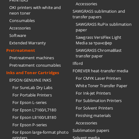
PRINTERS
Accessories
OKI printers with white and
SAWGRASS sublimation and
neon toner
transfer papers
Consumables
SAWGRASS RuPix sublimation
Accessories
paper
Software
Sawgrass VersiFlex Light
Extended Warranty
Media за трансфер
Pretreatment
SAWGRASS ChromaBlast
transfer paper
Pretreatment machines
Ilford
Pretreatment consumables
FOREVER heat-transfer media
Inks and Toner Cartridges
For CMYK Laser Printers
EPSON GENUINE INKS
White Toner Transfer Paper
For SureLab Dry Labs
For Ink-Jet Printers
For Portable Printers
For Sublimation Printers
For Epson L-series
For Solvent Printers
For Epson L7160/L7180
Finishing materials
For Epson L8160/L8180
Accessories
For Epson P-series
Sublimation papers
For Epson large-format photo
printers
Solvent media