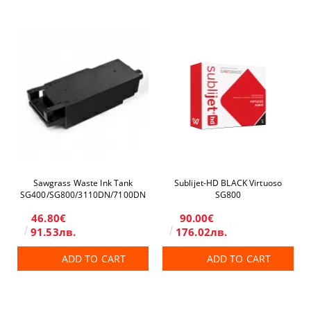
Sawgrass Waste Ink Tank
Sublijet-HD BLACK Virtuoso
SG400/SG800/3110DN/7100DN
SG800
46.80€
90.00€
91.53лв.
176.02лв.
ADD TO CART
ADD TO CART