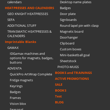
calendars
Desktop name plates
HEATPRESSES AND CALENDERS
Badges
GEO KNIGHT HEATPRESSES
Door plate
SEFA
Signboards
ADDITIONAL STUFF
Round lapel pin with clasp
TRANSMATIC HEATPRESSES &
Magnetic board
CALENDERS
Doorhanger
Imprintable Blanks
Clipboard
GAMAX
Custom boxes
IDGamax machines and
Mini-basketball goal
options for magnets, badges,
Sheetstock
buttons
PHOTO-MUGS
ADVENTA
BOOKS and TRAININGS
QuickPro ArtWrap Complete
ACTIVE PROMOTIONS
Fridge magnets
SALE
Keyrings
BOOKS
Badges
Test
Frames
BLOG
Vision blox
Seasonal