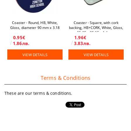
Coaster - Round, HB, White,
Coaster - Square, with cork
Gloss, diameter 90 mm x 3.18
backing, HB+CORK, White, Gloss,
mm
95.25 х 95.25 x 1.4 mm
0.95€
1.96€
1.86лв.
3.83лв.
VIEW DETAILS
VIEW DETAILS
Terms & Conditions
These are our terms & conditions.