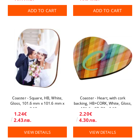
ADD TO CART
ADD TO CART
Coaster - Square, HB, White,
Coaster - Heart, with cork
Gloss, 101.6 mm x 101.6 mm х
backing, HB+CORK, White, Gloss,
3.18 mm
101.6 x 97.,79 x 3.18 mm
1.24€
2.20€
2.43лв.
4.30лв.
VIEW DETAILS
VIEW DETAILS