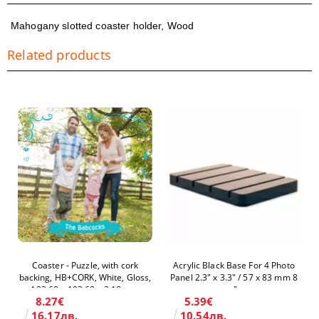
Mahogany slotted coaster holder, Wood
Related products
Coaster - Puzzle, with cork
Acrylic Black Base For 4 Photo
backing, HB+CORK, White, Gloss,
Panel 2.3" x 3.3" / 57 x 83 mm 8
193.68 x 193.68 х 3.18 mm
pcs/box
8.27€
5.39€
16.17лв.
10.54лв.