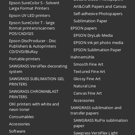
Epson SureColor S - Solvent
Art&Craft Papers and Canvas
Large Format Printers
Self-adhesive Photopapers
Epson UV LED printers
Sublimation Paper
Epson SureColor T - large
format printers/scanners
EPSON papers
POS/CAD/GIS
EPSON DryLab Media
Epson DiscProducer - Disc
EPSON ink-jet photo media
Publishers & Autoprinters
EPSON Sublimation Paper
CD/DVD/BluRay
Hahnemühle
Portable printers
Smooth Fine Art
SAWGRASS VersiFlex decorating
system
Textured Fine Art
SAWGRASS SUBLIMATION GEL
Glossy Fine Art
PRINTERS
Natural Line
SAWGRASS CHROMABLAST
Canvas Fine Art
PRINTERS
Accessories
OKI printers with white and
SAWGRASS sublimation and
neon toner
transfer papers
Consumables
SAWGRASS RuPix sublimation
Accessories
paper
Software
Sawgrass VersiFlex Light