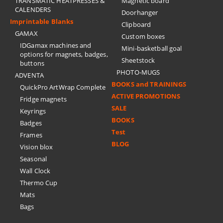
TRANSMATIC HEATPRESSES &
Magnetic board
CALENDERS
Doorhanger
Imprintable Blanks
Clipboard
GAMAX
Custom boxes
IDGamax machines and
Mini-basketball goal
options for magnets, badges,
Sheetstock
buttons
PHOTO-MUGS
ADVENTA
BOOKS and TRAININGS
QuickPro ArtWrap Complete
ACTIVE PROMOTIONS
Fridge magnets
SALE
Keyrings
BOOKS
Badges
Test
Frames
BLOG
Vision blox
Seasonal
Wall Clock
Thermo Cup
Mats
Bags