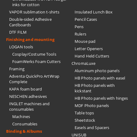
inks for cotton
VAPOR sublimation t-shirts
Insulated Lunch Box
Double-sided Adhesive
Pencil Cases
Cardboards
Pens
DTF FILM
Rulers
Finishing and mounting
Mouse pad
LOGAN tools
Letter Openers
Cosplay/Costume Tools
Hand Held Cutters
FoamWerks Foam Cutters
ChromaLuxe
Framing
Aluminum photo panels
Adventa QuickPro ArtWrap
HB Photo panels with easel
Complete
HB Photo panels with
KAPA foam board
kickstant
NESCHEN adhesives
HB Photo panels with hinges
INGLET machines and
MDF Photo panels
consumables
Table tops
Machines
Sheetstock
Consumables
Easels and Spacers
Binding & Albums
UNISUB