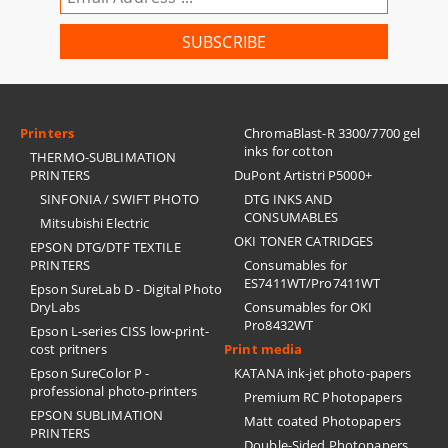
Printers
ChromaBlast-R 3300/7700 gel
inks for cotton
THERMO-SUBLIMATION
PRINTERS
DuPont Artistri P5000+
SINFONIA / SWIFT PHOTO
DTG INKS AND
CONSUMABLES
Mitsubishi Electric
OKI TONER CATRIDGES
EPSON DTG/DTF TEXTILE
PRINTERS
Consumables for
ES7411WT/Pro7411WT
Epson SureLab D - Digital Photo
DryLabs
Consumables for OKI
Pro8432WT
Epson L-series CISS low-print-
cost pritners
Print media
Epson SureColor P -
KATANA ink-jet photo-papers
professional photo-printers
Premium RC Photopapers
EPSON SUBLIMATION
Matt coated Photopapers
PRINTERS
Double-Sided Photopapers