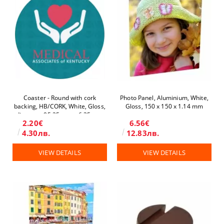
Coaster - Round with cork
Photo Panel, Aluminium, White,
backing, HB/CORK, White, Gloss,
Gloss, 150 x 150 х 1.14 mm
diameter 95.25 mm x 6.35 mm
2.20€
6.56€
4.30лв.
12.83лв.
VIEW DETAILS
VIEW DETAILS