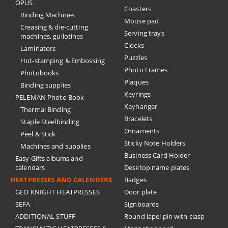
OPUS
Coasters
Binding Machines
Mouse pad
Creasing & die-cutting
Serving trays
machines, guilotines
Clocks
Laminators
Puzzles
Hot-stamping & Embossing
Photo Frames
Photobooks
Plaques
Binding supplies
Keyrings
PELEMAN Photo Book
Keyhanger
Thermal Binding
Bracelets
Staple Steelbinding
Ornaments
Peel & Stick
Sticky Note Holders
Machines and supplies
Business Card Holder
Easy Gifts albums and
calendars
Desktop name plates
HEATPRESSES AND CALENDERS
Badges
GEO KNIGHT HEATPRESSES
Door plate
SEFA
Signboards
ADDITIONAL STUFF
Round lapel pin with clasp