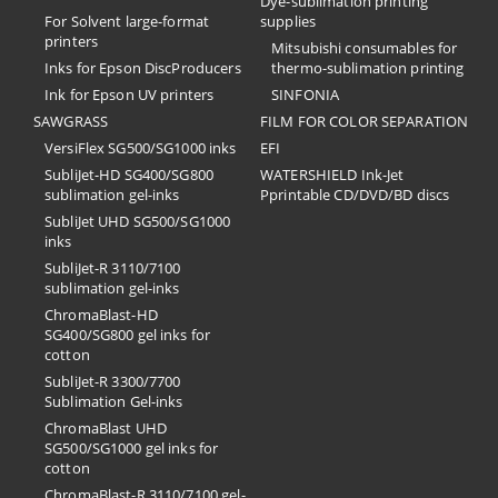
Dye-sublimation printing
For Solvent large-format
supplies
printers
Mitsubishi consumables for
Inks for Epson DiscProducers
thermo-sublimation printing
Ink for Epson UV printers
SINFONIA
SAWGRASS
FILM FOR COLOR SEPARATION
VersiFlex SG500/SG1000 inks
EFI
SubliJet-HD SG400/SG800
​WATERSHIELD Ink-Jet
sublimation gel-inks
Pprintable CD/DVD/BD discs
SubliJet UHD SG500/SG1000
inks
SubliJet-R 3110/7100
sublimation gel-inks
ChromaBlast-HD
SG400/SG800 gel inks for
cotton
SubliJet-R 3300/7700
Sublimation Gel-inks
ChromaBlast UHD
SG500/SG1000 gel inks for
cotton
ChromaBlast-R 3110/7100 gel-