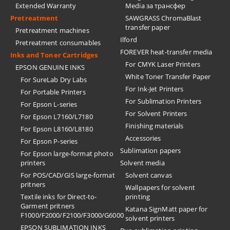
Extended Warranty
Media за трансфер
Pretreatment
SAWGRASS ChromaBlast
transfer paper
Pretreatment machines
Ilford
Pretreatment consumables
FOREVER heat-transfer media
Inks and Toner Cartridges
For CMYK Laser Printers
EPSON GENUINE INKS
White Toner Transfer Paper
For SureLab Dry Labs
For Ink-Jet Printers
For Portable Printers
For Sublimation Printers
For Epson L-series
For Solvent Printers
For Epson L7160/L7180
Finishing materials
For Epson L8160/L8180
Accessories
For Epson P-series
Sublimation papers
For Epson large-format photo
printers
Solvent media
For POS/CAD/GIS large-format
Solvent canvas
pritners
Wallpapers for solvent
Textile inks for Direct-to-
printing
Garment pritners
Katana SignMatt paper for
F1000/F2000/F2100/F3000/G6000
solvent printers
EPSON SUBLIMATION INKS