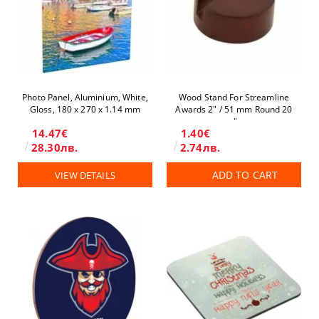
Photo Panel, Aluminium, White,
Wood Stand For Streamline
Gloss, 180 x 270 х 1.14 mm
Awards 2" / 51 mm Round 20
pcs/box
14.47€
1.40€
28.30лв.
2.74лв.
ADD TO CART
VIEW DETAILS