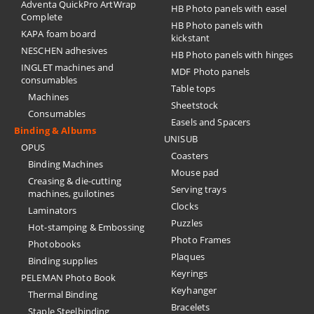
Adventa QuickPro ArtWrap
HB Photo panels with easel
Complete
HB Photo panels with
KAPA foam board
kickstant
NESCHEN adhesives
HB Photo panels with hinges
INGLET machines and
MDF Photo panels
consumables
Table tops
Machines
Sheetstock
Consumables
Easels and Spacers
Binding & Albums
UNISUB
OPUS
Coasters
Binding Machines
Mouse pad
Creasing & die-cutting
Serving trays
machines, guilotines
Clocks
Laminators
Puzzles
Hot-stamping & Embossing
Photo Frames
Photobooks
Plaques
Binding supplies
Keyrings
PELEMAN Photo Book
Keyhanger
Thermal Binding
Bracelets
Staple Steelbinding