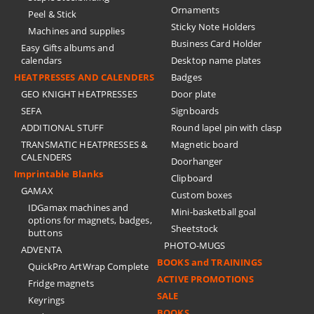
Ornaments
Peel & Stick
Sticky Note Holders
Machines and supplies
Business Card Holder
Easy Gifts albums and
calendars
Desktop name plates
HEATPRESSES AND CALENDERS
Badges
GEO KNIGHT HEATPRESSES
Door plate
SEFA
Signboards
ADDITIONAL STUFF
Round lapel pin with clasp
TRANSMATIC HEATPRESSES &
Magnetic board
CALENDERS
Doorhanger
Imprintable Blanks
Clipboard
GAMAX
Custom boxes
IDGamax machines and
Mini-basketball goal
options for magnets, badges,
Sheetstock
buttons
PHOTO-MUGS
ADVENTA
BOOKS and TRAININGS
QuickPro ArtWrap Complete
ACTIVE PROMOTIONS
Fridge magnets
SALE
Keyrings
BOOKS