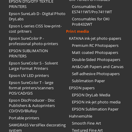
EPSON DTG/DTF TEXTILE
PRINTERS
Consumables for
ES7411WT/Pro7411WT
Epson SureLab D - Digital Photo
DryLabs
Consumables for OKI
Pro8432WT
Epson L-series CISS low-print-
cost pritners
Print media
Epson SureColor P -
KATANA ink-jet photo-papers
professional photo-printers
Premium RC Photopapers
EPSON SUBLIMATION
Matt coated Photopapers
PRINTERS
Double-Sided Photopapers
Epson SureColor S - Solvent
Art&Craft Papers and Canvas
Large Format Printers
Self-adhesive Photopapers
Epson UV LED printers
Sublimation Paper
Epson SureColor T - large
format printers/scanners
EPSON papers
POS/CAD/GIS
EPSON DryLab Media
Epson DiscProducer - Disc
EPSON ink-jet photo media
Publishers & Autoprinters
EPSON Sublimation Paper
CD/DVD/BluRay
Hahnemühle
Portable printers
Smooth Fine Art
SAWGRASS VersiFlex decorating
system
Textured Fine Art