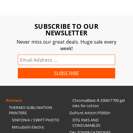
SUBSCRIBE TO OUR
NEWSLETTER
Never miss our great deals. Huge sale every
week!
Printers
ChromaBlast-R 3300/7700 gel
inks for cotton
THERMO-SUBLIMATION
PRINTERS
DuPont Artistri P5000+
SINFONIA / SWIFT PHOTO
DTG INKS AND
CONSUMABLES
Mitsubishi Electric
OKI TONER CATRIDGES