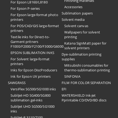
Finishing materials
For Epson L8160/L8180
Accessories
For Epson P-series
Sublimation papers
For Epson large-format photo
printers
Solvent media
For POS/CAD/GIS large-format
Solvent canvas
pritners
Wallpapers for solvent
Textile inks for Direct-to-
printing
Garment pritners
Katana SignMatt paper for
F1000/F2000/F2100/F3000/G6000
solvent printers
EPSON SUBLIMATION INKS
Dye-sublimation printing
For Solvent large-format
supplies
printers
Mitsubishi consumables for
Inks for Epson DiscProducers
thermo-sublimation printing
Ink for Epson UV printers
SINFONIA
SAWGRASS
FILM FOR COLOR SEPARATION
VersiFlex SG500/SG1000 inks
EFI
SubliJet-HD SG400/SG800
​WATERSHIELD Ink-Jet
sublimation gel-inks
Pprintable CD/DVD/BD discs
SubliJet UHD SG500/SG1000
inks
SubliJet-R 3110/7100