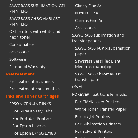
SAWGRASS SUBLIMATION GEL
Glossy Fine Art
PRINTERS
Natural Line
SAWGRASS CHROMABLAST
Canvas Fine Art
PRINTERS
Accessories
OKI printers with white and
SAWGRASS sublimation and
neon toner
transfer papers
Consumables
SAWGRASS RuPix sublimation
Accessories
paper
Software
Sawgrass VersiFlex Light
Extended Warranty
Media за трансфер
Pretreatment
SAWGRASS ChromaBlast
transfer paper
Pretreatment machines
Ilford
Pretreatment consumables
FOREVER heat-transfer media
Inks and Toner Cartridges
For CMYK Laser Printers
EPSON GENUINE INKS
White Toner Transfer Paper
For SureLab Dry Labs
For Ink-Jet Printers
For Portable Printers
For Sublimation Printers
For Epson L-series
For Solvent Printers
For Epson L7160/L7180