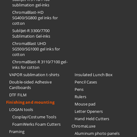
sublimation gel-inks
ChromaBlast-HD
SG400/SG800 gel inks for
cotton
SubliJet-R 3300/7700
Sublimation Gel-inks
ChromaBlast UHD
SG500/SG1000 gel inks for
cotton
ChromaBlast-R 3110/7100 gel-
inks for cotton
VAPOR sublimation t-shirts
Insulated Lunch Box
Double-sided Adhesive
Pencil Cases
Cardboards
Pens
DTF FILM
Rulers
Finishing and mounting
Mouse pad
LOGAN tools
Letter Openers
Cosplay/Costume Tools
Hand Held Cutters
FoamWerks Foam Cutters
ChromaLuxe
Framing
Aluminum photo panels