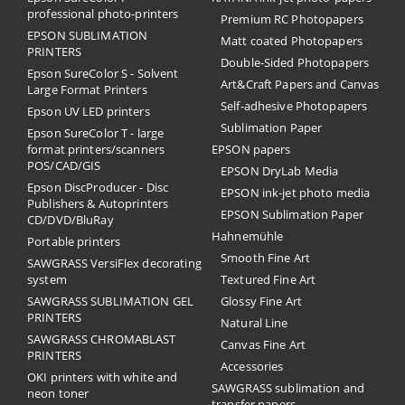
professional photo-printers
Premium RC Photopapers
EPSON SUBLIMATION
Matt coated Photopapers
PRINTERS
Double-Sided Photopapers
Epson SureColor S - Solvent
Art&Craft Papers and Canvas
Large Format Printers
Self-adhesive Photopapers
Epson UV LED printers
Sublimation Paper
Epson SureColor T - large
format printers/scanners
EPSON papers
POS/CAD/GIS
EPSON DryLab Media
Epson DiscProducer - Disc
EPSON ink-jet photo media
Publishers & Autoprinters
EPSON Sublimation Paper
CD/DVD/BluRay
Hahnemühle
Portable printers
Smooth Fine Art
SAWGRASS VersiFlex decorating
system
Textured Fine Art
SAWGRASS SUBLIMATION GEL
Glossy Fine Art
PRINTERS
Natural Line
SAWGRASS CHROMABLAST
Canvas Fine Art
PRINTERS
Accessories
OKI printers with white and
SAWGRASS sublimation and
neon toner
transfer papers