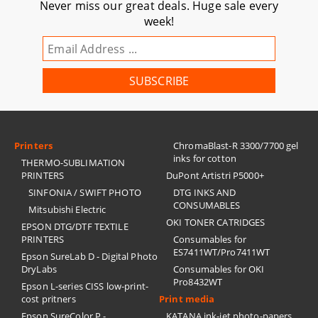
Never miss our great deals. Huge sale every
week!
Printers
ChromaBlast-R 3300/7700 gel
inks for cotton
THERMO-SUBLIMATION
PRINTERS
DuPont Artistri P5000+
SINFONIA / SWIFT PHOTO
DTG INKS AND
CONSUMABLES
Mitsubishi Electric
OKI TONER CATRIDGES
EPSON DTG/DTF TEXTILE
PRINTERS
Consumables for
ES7411WT/Pro7411WT
Epson SureLab D - Digital Photo
DryLabs
Consumables for OKI
Pro8432WT
Epson L-series CISS low-print-
cost pritners
Print media
Epson SureColor P -
KATANA ink-jet photo-papers