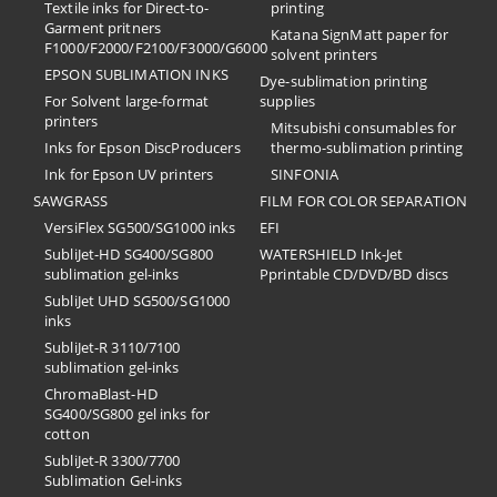
Textile inks for Direct-to-
printing
Garment pritners
Katana SignMatt paper for
F1000/F2000/F2100/F3000/G6000
solvent printers
EPSON SUBLIMATION INKS
Dye-sublimation printing
For Solvent large-format
supplies
printers
Mitsubishi consumables for
Inks for Epson DiscProducers
thermo-sublimation printing
Ink for Epson UV printers
SINFONIA
SAWGRASS
FILM FOR COLOR SEPARATION
VersiFlex SG500/SG1000 inks
EFI
SubliJet-HD SG400/SG800
​WATERSHIELD Ink-Jet
sublimation gel-inks
Pprintable CD/DVD/BD discs
SubliJet UHD SG500/SG1000
inks
SubliJet-R 3110/7100
sublimation gel-inks
ChromaBlast-HD
SG400/SG800 gel inks for
cotton
SubliJet-R 3300/7700
Sublimation Gel-inks