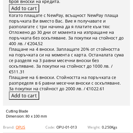
броя вноски на кредита.
Когато плащате с NewPay, всъщност NewPay плаща
поръчката Ви вместо Вас. Вие я получавате и
разполагате с три начина да я платите към тях:
Отложено до 30 дни от момента на изпращане на
поръчката без оскъпяване. За покупки на стойност до
400 лв. / €204,52
Плащане на 4 вноски. Заплащате 20% от стойността
на поръчката си на момента с карта. Останалата сума
се разделя на 3 равни месечни вноски без
оскъпяване. За покупки на стойност до 1000 лв. /
€511.31
Плащане на 6 вноски. Стойността на поръчката се
разпределя в 6 равни месечни вноски с оскъпяване.
За покупки на стойност до 2000 лв. / €1022.61
Cutting Blade
Dimension: 80 x 100 mm
Brand:
OPUS
Code:
OPU-01-013
Weight:
0.250
Kgs