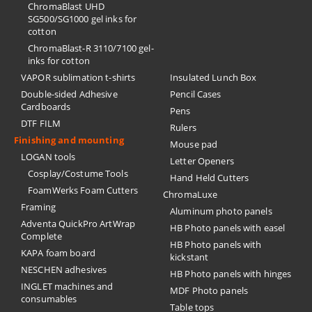
ChromaBlast UHD
SG500/SG1000 gel inks for
cotton
ChromaBlast-R 3110/7100 gel-
inks for cotton
VAPOR sublimation t-shirts
Insulated Lunch Box
Double-sided Adhesive
Pencil Cases
Cardboards
Pens
DTF FILM
Rulers
Finishing and mounting
Mouse pad
LOGAN tools
Letter Openers
Cosplay/Costume Tools
Hand Held Cutters
FoamWerks Foam Cutters
ChromaLuxe
Framing
Aluminum photo panels
Adventa QuickPro ArtWrap
HB Photo panels with easel
Complete
HB Photo panels with
KAPA foam board
kickstant
NESCHEN adhesives
HB Photo panels with hinges
INGLET machines and
MDF Photo panels
consumables
Table tops