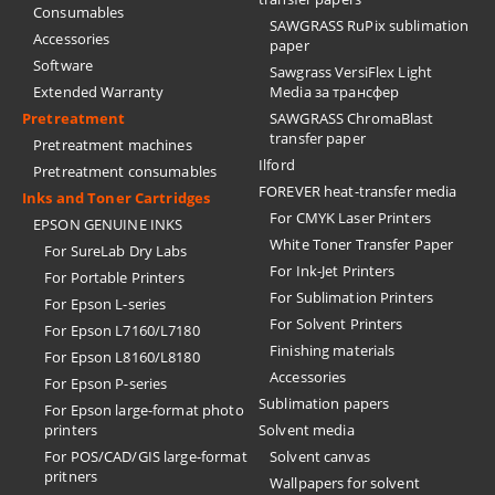
Consumables
SAWGRASS RuPix sublimation
Accessories
paper
Software
Sawgrass VersiFlex Light
Extended Warranty
Media за трансфер
Pretreatment
SAWGRASS ChromaBlast
transfer paper
Pretreatment machines
Ilford
Pretreatment consumables
FOREVER heat-transfer media
Inks and Toner Cartridges
For CMYK Laser Printers
EPSON GENUINE INKS
White Toner Transfer Paper
For SureLab Dry Labs
For Ink-Jet Printers
For Portable Printers
For Sublimation Printers
For Epson L-series
For Solvent Printers
For Epson L7160/L7180
Finishing materials
For Epson L8160/L8180
Accessories
For Epson P-series
Sublimation papers
For Epson large-format photo
printers
Solvent media
For POS/CAD/GIS large-format
Solvent canvas
pritners
Wallpapers for solvent