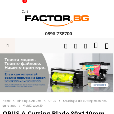
0
Cart
0896 738700
Home
Binding & Albums
OPUS
Creasing & die-cutting machines,
guilotines
MultiCrease 30
OPUS-А Cutting Blade 80x110mm