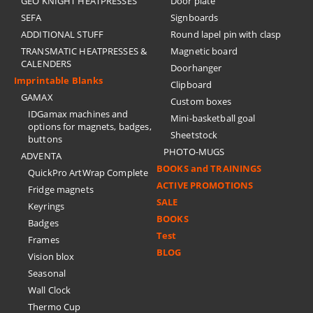
GEO KNIGHT HEATPRESSES
Door plate
SEFA
Signboards
ADDITIONAL STUFF
Round lapel pin with clasp
TRANSMATIC HEATPRESSES &
Magnetic board
CALENDERS
Doorhanger
Imprintable Blanks
Clipboard
GAMAX
Custom boxes
IDGamax machines and
Mini-basketball goal
options for magnets, badges,
Sheetstock
buttons
PHOTO-MUGS
ADVENTA
BOOKS and TRAININGS
QuickPro ArtWrap Complete
ACTIVE PROMOTIONS
Fridge magnets
SALE
Keyrings
BOOKS
Badges
Test
Frames
BLOG
Vision blox
Seasonal
Wall Clock
Thermo Cup