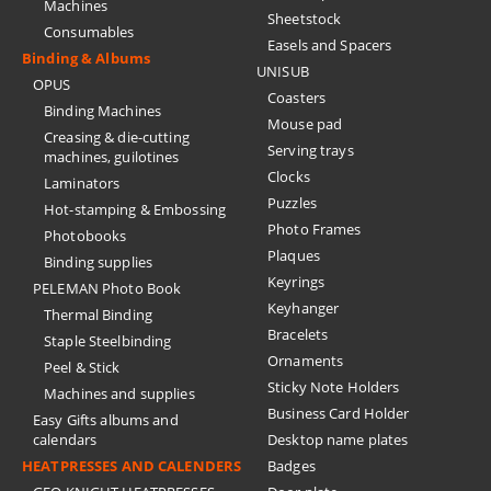
Machines
Sheetstock
Consumables
Easels and Spacers
Binding & Albums
UNISUB
OPUS
Coasters
Binding Machines
Mouse pad
Creasing & die-cutting
Serving trays
machines, guilotines
Clocks
Laminators
Puzzles
Hot-stamping & Embossing
Photo Frames
Photobooks
Plaques
Binding supplies
Keyrings
PELEMAN Photo Book
Keyhanger
Thermal Binding
Bracelets
Staple Steelbinding
Ornaments
Peel & Stick
Sticky Note Holders
Machines and supplies
Business Card Holder
Easy Gifts albums and
calendars
Desktop name plates
HEATPRESSES AND CALENDERS
Badges