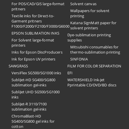
For POS/CAD/GIS large-format
Solvent canvas
pritners
Wallpapers for solvent
Textile inks for Direct-to-
printing
Garment pritners
Katana SignMatt paper for
F1000/F2000/F2100/F3000/G6000
solvent printers
EPSON SUBLIMATION INKS
Dye-sublimation printing
For Solvent large-format
supplies
printers
Mitsubishi consumables for
Inks for Epson DiscProducers
thermo-sublimation printing
Ink for Epson UV printers
SINFONIA
SAWGRASS
FILM FOR COLOR SEPARATION
VersiFlex SG500/SG1000 inks
EFI
SubliJet-HD SG400/SG800
​WATERSHIELD Ink-Jet
sublimation gel-inks
Pprintable CD/DVD/BD discs
SubliJet UHD SG500/SG1000
inks
SubliJet-R 3110/7100
sublimation gel-inks
ChromaBlast-HD
SG400/SG800 gel inks for
cotton