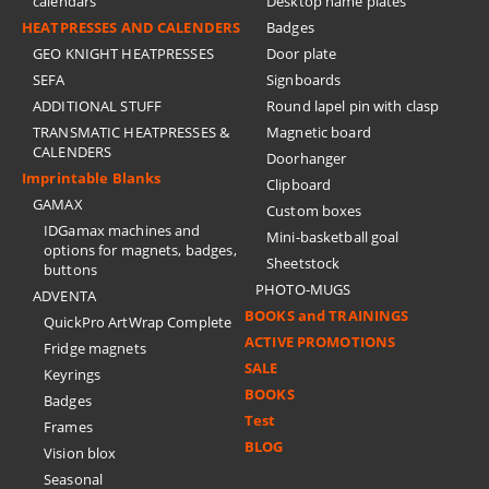
calendars
Desktop name plates
HEATPRESSES AND CALENDERS
Badges
GEO KNIGHT HEATPRESSES
Door plate
SEFA
Signboards
ADDITIONAL STUFF
Round lapel pin with clasp
TRANSMATIC HEATPRESSES &
Magnetic board
CALENDERS
Doorhanger
Imprintable Blanks
Clipboard
GAMAX
Custom boxes
IDGamax machines and
Mini-basketball goal
options for magnets, badges,
Sheetstock
buttons
PHOTO-MUGS
ADVENTA
BOOKS and TRAININGS
QuickPro ArtWrap Complete
ACTIVE PROMOTIONS
Fridge magnets
SALE
Keyrings
BOOKS
Badges
Test
Frames
BLOG
Vision blox
Seasonal