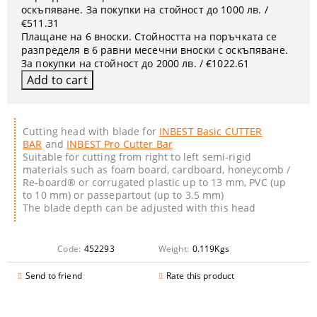
оскъпяване. За покупки на стойност до 1000 лв. /
€511.31
Плащане на 6 вноски. Стойността на поръчката се
разпределя в 6 равни месечни вноски с оскъпяване.
За покупки на стойност до 2000 лв. / €1022.61
Cutting head with blade for
INBEST Basic CUTTER
BAR
and
INBEST Pro Cutter Bar
Suitable for cutting from right to left semi-rigid
materials such as foam board, cardboard, honeycomb /
Re-board® or corrugated plastic up to 13 mm, PVC (up
to 10 mm) or passepartout (up to 3.5 mm)
The blade depth can be adjusted with this head
Code:
452293
Weight:
0.119
Kgs
Send to friend
Rate this product