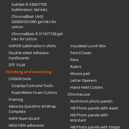
SubliJet-R 3300/7700
Sublimation Gel-inks
ChromaBlast UHD
SG500/SG1000 gel inks for
cotton
ChromaBlast-R 3110/7100 gel-
inks for cotton
VAPOR sublimation t-shirts
Insulated Lunch Box
Double-sided Adhesive
Pencil Cases
Cardboards
Pens
DTF FILM
Rulers
Finishing and mounting
Mouse pad
LOGAN tools
Letter Openers
Cosplay/Costume Tools
Hand Held Cutters
FoamWerks Foam Cutters
ChromaLuxe
Framing
Aluminum photo panels
Adventa QuickPro ArtWrap
HB Photo panels with easel
Complete
HB Photo panels with
KAPA foam board
kickstant
NESCHEN adhesives
HB Photo panels with hinges