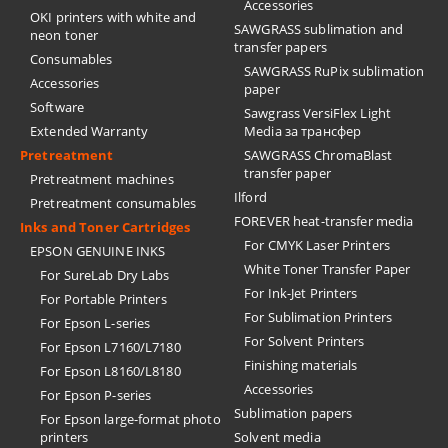
Accessories
OKI printers with white and
SAWGRASS sublimation and
neon toner
transfer papers
Consumables
SAWGRASS RuPix sublimation
Accessories
paper
Software
Sawgrass VersiFlex Light
Extended Warranty
Media за трансфер
Pretreatment
SAWGRASS ChromaBlast
transfer paper
Pretreatment machines
Ilford
Pretreatment consumables
FOREVER heat-transfer media
Inks and Toner Cartridges
For CMYK Laser Printers
EPSON GENUINE INKS
White Toner Transfer Paper
For SureLab Dry Labs
For Ink-Jet Printers
For Portable Printers
For Sublimation Printers
For Epson L-series
For Solvent Printers
For Epson L7160/L7180
Finishing materials
For Epson L8160/L8180
Accessories
For Epson P-series
Sublimation papers
For Epson large-format photo
printers
Solvent media