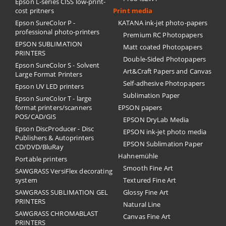
Epson L-series CISS low-print-
cost pritners
Print media
Epson SureColor P -
KATANA ink-jet photo-papers
professional photo-printers
Premium RC Photopapers
EPSON SUBLIMATION
Matt coated Photopapers
PRINTERS
Double-Sided Photopapers
Epson SureColor S - Solvent
Art&Craft Papers and Canvas
Large Format Printers
Self-adhesive Photopapers
Epson UV LED printers
Sublimation Paper
Epson SureColor T - large
format printers/scanners
EPSON papers
POS/CAD/GIS
EPSON DryLab Media
Epson DiscProducer - Disc
EPSON ink-jet photo media
Publishers & Autoprinters
EPSON Sublimation Paper
CD/DVD/BluRay
Hahnemühle
Portable printers
Smooth Fine Art
SAWGRASS VersiFlex decorating
system
Textured Fine Art
SAWGRASS SUBLIMATION GEL
Glossy Fine Art
PRINTERS
Natural Line
SAWGRASS CHROMABLAST
Canvas Fine Art
PRINTERS