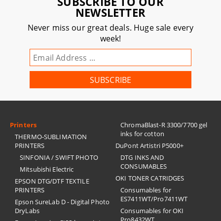
SUBSCRIBE TO OUR
NEWSLETTER
Never miss our great deals. Huge sale every
week!
Printers
ChromaBlast-R 3300/7700 gel
inks for cotton
THERMO-SUBLIMATION
PRINTERS
DuPont Artistri P5000+
SINFONIA / SWIFT PHOTO
DTG INKS AND
CONSUMABLES
Mitsubishi Electric
OKI TONER CATRIDGES
EPSON DTG/DTF TEXTILE
PRINTERS
Consumables for
ES7411WT/Pro7411WT
Epson SureLab D - Digital Photo
DryLabs
Consumables for OKI
Pro8432WT