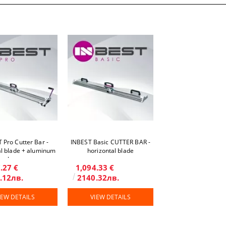
 Pro Cutter Bar -
INBEST Basic CUTTER BAR -
al blade + aluminum
horizontal blade
base
.27 €
1,094.33 €
.12лв.
2140.32лв.
IEW DETAILS
VIEW DETAILS