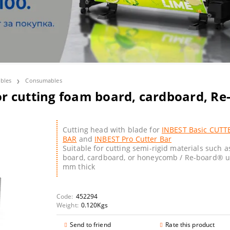
lor S - Solvent Large Format Printers
oard
lbums and calendars
t consumables
 HEATPRESSES
 printers
t-transfer media
hesives
lor T - large format printers/scanners POS/CAD/GIS
 papers
ines and consumables
STUFF
oducer - Disc Publishers & Autoprinters CD/DVD/BluRay
ia
 HEATPRESSES & CALENDERS
bles
Consumables
 cutting foam board, cardboard, Re
nters
ion printing supplies
rsiFlex decorating system
OLOR SEPARATION
S
Cutting head with blade for
INBEST Basic CUTT
BAR
and
INBEST Pro Cutter Bar
UBLIMATION GEL PRINTERS
Suitable for cutting semi-rigid materials such 
board, cardboard, or honeycomb / Re-board® u
mm thick
HROMABLAST PRINTERS
 Ink-Jet Pprintable CD/DVD/BD discs
 with white and neon toner
ation t-shirts
Code:
452294
Weight:
0.120
Kgs
s
d Adhesive Cardboards
Send to friend
Rate this product