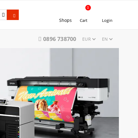
0
Shops
Cart
Login
0896 738700
EUR
EN