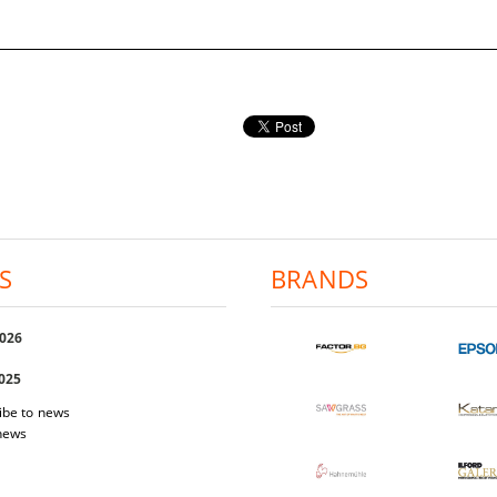
S
BRANDS
2026
2025
ibe to news
 news