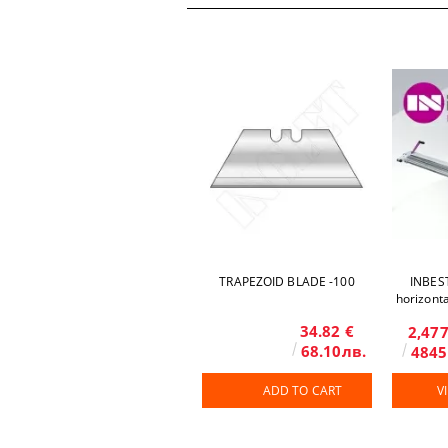
TRAPEZOID BLADE -100
INBEST
horizont
34.82 €
2,477
68.10лв.
4845
ADD TO CART
V