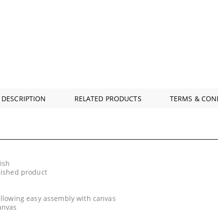
 DESCRIPTION
RELATED PRODUCTS
TERMS & CON
ish
nished product
 allowing easy assembly with canvas
anvas