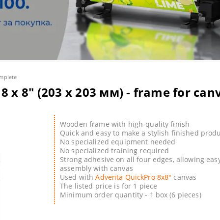
lor S - Solvent Large Format Printers
oard
lbums and calendars
t consumables
 HEATPRESSES
 printers
t-transfer media
hesives
lor T - large format printers/scanners POS/CAD/GIS
 papers
ines and consumables
STUFF
oducer - Disc Publishers & Autoprinters CD/DVD/BluRay
ia
 HEATPRESSES & CALENDERS
mplete
 x 8" (203 х 203 мм) - frame for can
nters
ion printing supplies
rsiFlex decorating system
OLOR SEPARATION
S
Wooden frame with high-quality finish
Quick and easy to make a stylish finished prod
UBLIMATION GEL PRINTERS
No specialized equipment needed
No specialized training required
Strong adhesive on all four edges, allowing eas
HROMABLAST PRINTERS
 Ink-Jet Pprintable CD/DVD/BD discs
assembly with canvas
Used with
Adventa QuickPro 8х8"
canvas
 with white and neon toner
ation t-shirts
The listed price is for 1 piece
Minimum order quantity - 1 box (6 pieces)
s
d Adhesive Cardboards