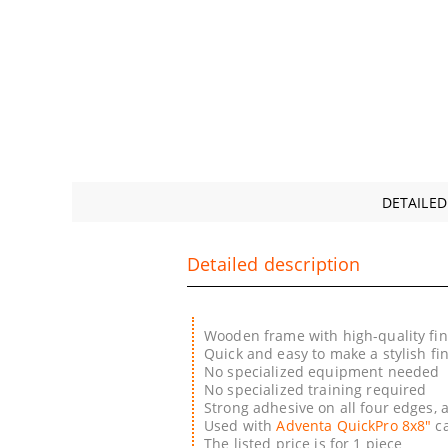
DETAILED
Detailed description
Wooden frame with high-quality fin
Quick and easy to make a stylish fi
No specialized equipment needed
No specialized training required
Strong adhesive on all four edges,
Used with
Adventa QuickPro 8х8"
c
The listed price is for 1 piece