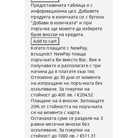
Предоставената таблица е с
информационна цел. Добавете
продукта в количката си с бутона
"Добави в количката" и при
поръчка ще можете да изберете
броя вноски на кредита.
Когато плащате с NewPay,
всъщност NewPay плаща
поръчката Ви вместо Вас. Вие я
получавате и разполагате с три
начина да я платите към тях:
Отложено до 30 дни от момента
на изпращане на поръчката без
оскъпяване. За покупки на
стойност до 400 лв. / €204,52
Плащане на 4 вноски. Заплащате
20% от стойността на поръчката
си на момента с карта.
Останалата сума се разделя на 3
равни месечни вноски без
оскъпяване. За покупки на
стойност до 1000 лв. / €511.31