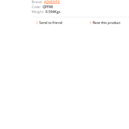
Brand:
ADVENTA
Code:
QPF88
Weight:
0.594
Kgs
Send to friend
Rate this product
rranty