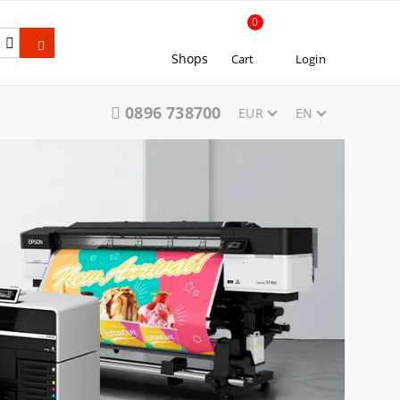
0
Shops
Cart
Login
0896 738700
EUR
EN