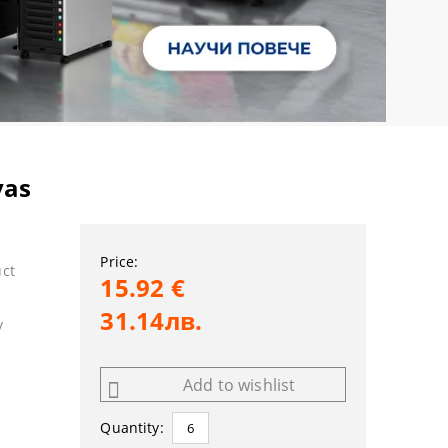
vas
Price:
uct
15.92 €
31.14лв.
y
Add to wishlist
Quantity: