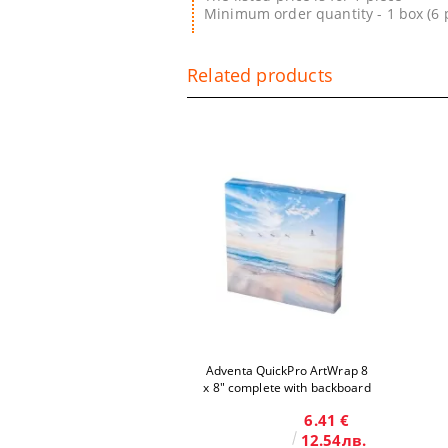
Minimum order quantity - 1 box (6 
Related products
Adventa QuickPro ArtWrap 8
x 8" complete with backboard
6.41 €
12.54лв.