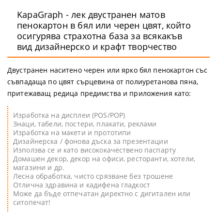
KapaGraph - лек двустранен матов
пенокартон в бял или черен цвят, който
осигурява страхотна база за всякакъв
вид дизайнерско и крафт творчество
Двустранен наситено черен или ярко бял пенокартон със
съвпадаща по цвят сърцевина от полиуретанова пяна,
притежаващ редица предимства и приложения като:
Изработка на дисплеи (POS/POP)
Знаци, табели, постери, плакати, реклами
Изработка на макети и прототипи
Дизайнерска / фонова дъска за презентации
Използва се и като висококачествено паспарту
Домашен декор, декор на офиси, ресторанти, хотели,
магазини и др.
Лесна обработка, чисто срязване без трошене
Отлична здравина и кадифена гладкост
Може да бъде отпечатан директно с дигитален или
ситопечат!