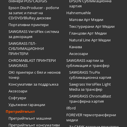
скенери POS/CAD/GIS
EPSON Сублимационна
хартия
Epson DiscProducer - роботи
за запис и печат на
Hahnemuehle
CD/DVD/BluRay дискове
Матови Арт Медии
Портативни принтери
Текстурирани Арт Медии
SAWGRASS VersiFlex система
Гланцови Арт Медии
за декорация
Natural Line Арт Медии
SAWGRASS ГЕЛ-
Канава
СУБЛИМАЦИОННИ
ПРИНТЕРИ
Аксесоари
CHROMABLAST ПРИНТЕРИ
SAWGRASS хартии за
SAWGRASS
сублимация и трансфер
OKI принтери с бял и неонов
SAWGRASS TruPix
тонер
сублимационна хартия
Консумативи за поддръжка
Sawgrass VersiFlex Light
Media за трансфер
Аксесоари
SAWGRASS ChromaBlast
Софтуери
трансферна хартия
Удължени гаранции
Ilford
Претрийтмънт
FOREVER термотрансферни
Претрийтмънт машини
медии
Претрийтмънт консумативи
За CMYK лазерни принтери