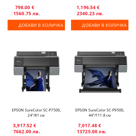
798.00 €
1,196.54 €
1560.75 лв.
2340.23 лв.
ДОБАВИ В КОЛИЧКА
ДОБАВИ В КОЛИЧКА
EPSON SureColor SC-P7500,
EPSON SureColor SC-P9500,
24"/61 см
44"/111.8 см
3,917.52 €
7,017.48 €
7662.00 лв.
13725.00 лв.