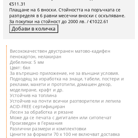
€511.31
Плащане на 6 вноски. Стойността на поръчката се
разпределя в 6 равни месечни вноски с оскъпяване.
За покупки на стойност до 2000 лв. / €1022.61
Висококачествен двустранен матово-кадифен
пенокартон, нелакиран
Дебелина: 5 мм
Цвят: бял
За вътрешно приложение, не за външни условия.
Подходящ за изработка на знаци, табели, постери и
реклами, макети и прототипи, домашен декор,
моделиране, крафт и др.
Устойчив на топлина
Устойчив на почти всички разтворители и лепила
ACID-FREE сертифициран
Лесен за обработка и рязане
Може да се печата с дигитален или ситопечат
Произведен в Германия
Различни размери и комплектовки
Цените за формати 70 х 100 не включват доставка