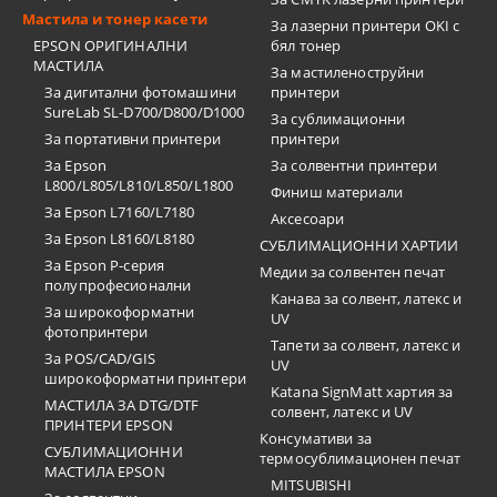
Мастила и тонер касети
За лазерни принтери OKI с
EPSON ОРИГИНАЛНИ
бял тонер
МАСТИЛА
За мастиленоструйни
За дигитални фотомашини
принтери
SureLab SL-D700/D800/D1000
За сублимационни
За портативни принтери
принтери
За Epson
За солвентни принтери
L800/L805/L810/L850/L1800
Финиш материали
За Epson L7160/L7180
Аксесоари
За Epson L8160/L8180
СУБЛИМАЦИОННИ ХАРТИИ
За Epson P-серия
Медии за солвентен печат
полупрофесионални
Канава за солвент, латекс и
За широкоформатни
UV
фотопринтери
Тапети за солвент, латекс и
За POS/CAD/GIS
UV
широкоформатни принтери
Katana SignMatt хартия за
МАСТИЛА ЗА DTG/DTF
солвент, латекс и UV
ПРИНТЕРИ EPSON
Консумативи за
СУБЛИМАЦИОННИ
термосублимационен печат
МАСТИЛА EPSON
MITSUBISHI