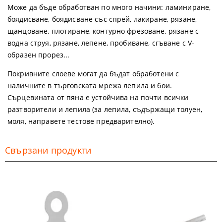
Може да бъде обработван по много начини: ламиниране,
боядисване, боядисване със спрей, лакиране, рязане,
щанцоване, плотиране, контурно фрезоване, рязане с
водна струя, рязане, лепене, пробиване, сгъване с V-
образен прорез...
Покривните слоеве могат да бъдат обработени с
наличните в търговската мрежа лепила и бои.
Сърцевината от пяна е устойчива на почти всички
разтворители и лепила
(
з
а лепила, съдържащи толуен,
моля, направете тестове предварително).
Свързани продукти