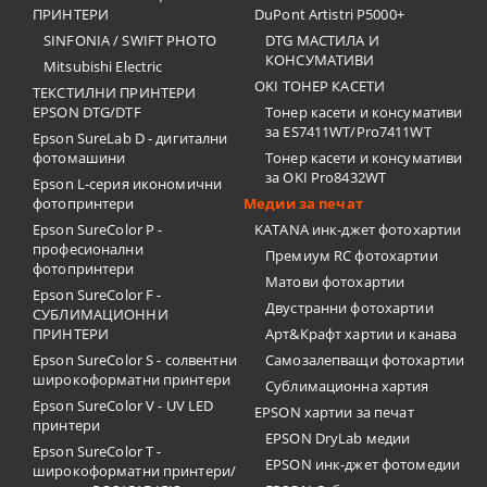
ПРИНТЕРИ
DuPont Artistri P5000+
SINFONIA / SWIFT PHOTO
DTG МАСТИЛА И
КОНСУМАТИВИ
Mitsubishi Electric
OKI ТОНЕР КАСЕТИ
ТЕКСТИЛНИ ПРИНТЕРИ
EPSON DTG/DTF
Тонер касети и консумативи
за ES7411WT/Pro7411WT
Epson SureLab D - дигитални
фотомашини
Тонер касети и консумативи
за OKI Pro8432WT
Epson L-серия икономични
фотопринтери
Медии за печат
Epson SureColor P -
KATANA инк-джет фотохартии
професионални
Премиум RC фотохартии
фотопринтери
Матови фотохартии
Epson SureColor F -
Двустранни фотохартии
СУБЛИМАЦИОННИ
ПРИНТЕРИ
Арт&Крафт хартии и канава
Epson SureColor S - солвентни
Самозалепващи фотохартии
широкоформатни принтери
Сублимационна хартия
Epson SureColor V - UV LED
EPSON хартии за печат
принтери
EPSON DryLab медии
Epson SureColor T -
EPSON инк-джет фотомедии
широкоформатни принтери/