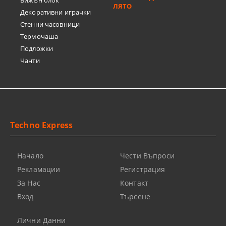
Вижън блок
ЛЯТО
Декоративни играчки
Стенни часовници
Термочашa
Подложки
Чанти
Techno Express
Начало
Чести Въпроси
Рекламации
Регистрация
За Нас
Контакт
Вход
Търсене
Лични Данни