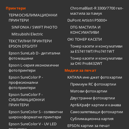
Принтери
ChromaBlast-R 3300/7700 гел-
мастила за памук
ТЕРМОСУБЛИМАЦИОННИ
ПРИНТЕРИ
DuPont Artistri P5000+
SINFONIA / SWIFT PHOTO
DTG МАСТИЛА И
КОНСУМАТИВИ
Mitsubishi Electric
OKI ТОНЕР КАСЕТИ
ТЕКСТИЛНИ ПРИНТЕРИ
EPSON DTG/DTF
Тонер касети и консумативи
за ES7411WT/Pro7411WT
Epson SureLab D - дигитални
фотомашини
Тонер касети и консумативи
за OKI Pro8432WT
Epson L-серия икономични
фотопринтери
Медии за печат
Epson SureColor P -
KATANA инк-джет фотохартии
професионални
Премиум RC фотохартии
фотопринтери
Матови фотохартии
Epson SureColor F -
Двустранни фотохартии
СУБЛИМАЦИОННИ
ПРИНТЕРИ
Арт&Крафт хартии и канава
Epson SureColor S - солвентни
Самозалепващи фотохартии
широкоформатни принтери
Сублимационна хартия
Epson SureColor V - UV LED
EPSON хартии за печат