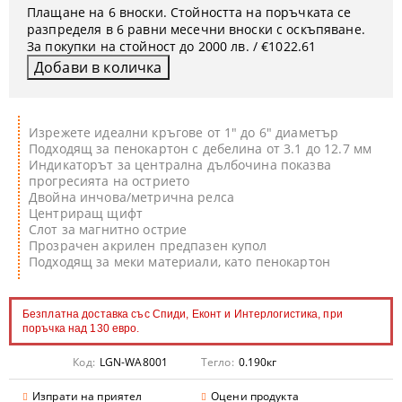
Плащане на 6 вноски. Стойността на поръчката се
разпределя в 6 равни месечни вноски с оскъпяване.
За покупки на стойност до 2000 лв. / €1022.61
Изрежете идеални кръгове от 1" до 6" диаметър
Подходящ за пенокартон с дебелина от 3.1 до 12.7 мм
Индикаторът за централна дълбочина показва
прогресията на острието
Двойна инчова/метрична релса
Центриращ щифт
Слот за магнитно острие
Прозрачен акрилен предпазен купол
Подходящ за меки материали, като пенокартон
Безплатна доставка със Спиди, Еконт и Интерлогистика, при
поръчка над 130 евро.
Код:
LGN-WA8001
Тегло:
0.190
кг
Изпрати на приятел
Оцени продукта