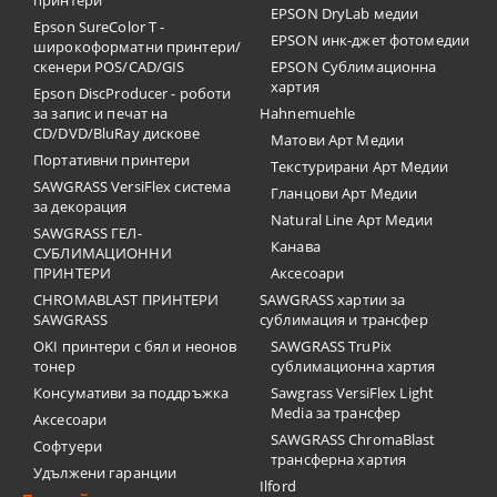
принтери
EPSON DryLab медии
Epson SureColor T -
EPSON инк-джет фотомедии
широкоформатни принтери/
скенери POS/CAD/GIS
EPSON Сублимационна
хартия
Epson DiscProducer - роботи
за запис и печат на
Hahnemuehle
CD/DVD/BluRay дискове
Матови Арт Медии
Портативни принтери
Текстурирани Арт Медии
SAWGRASS VersiFlex система
Гланцови Арт Медии
за декорация
Natural Line Арт Медии
SAWGRASS ГЕЛ-
Канава
СУБЛИМАЦИОННИ
ПРИНТЕРИ
Аксесоари
CHROMABLAST ПРИНТЕРИ
SAWGRASS хартии за
SAWGRASS
сублимация и трансфер
OKI принтери с бял и неонов
SAWGRASS TruPix
тонер
сублимационна хартия
Консумативи за поддръжка
Sawgrass VersiFlex Light
Media за трансфер
Аксесоари
SAWGRASS ChromaBlast
Софтуери
трансферна хартия
Удължени гаранции
Ilford