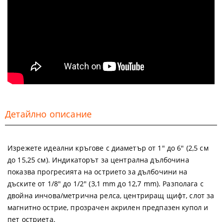
Детайлно описание
Изрежете идеални кръгове с диаметър от 1" до 6" (2,5 см
до 15,25 см). Индикаторът за централна дълбочина
показва прогресията на острието за дълбочини на
дъските от 1/8" до 1/2" (3,1 mm до 12,7 mm). Разполага с
двойна инчова/метрична релса, центриращ щифт, слот за
магнитно острие, прозрачен акрилен предпазен купол и
пет остриета.