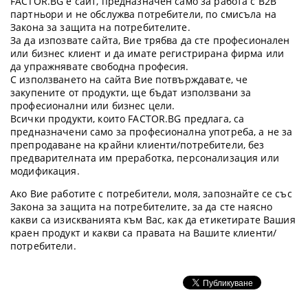
FACTOR.BG е сайт, предназначен само за работа с B2B
партньори и не обслужва потребители, по смисъла на
Закона за защита на потребителите.
За да изпозвате сайта, Вие трябва да сте професионален
или бизнес клиент и да имате регистрирана фирма или
да упражнявате свободна професия.
С използването на сайта Вие потвърждавате, че
закупените от продукти, ще бъдат използвани за
професионални или бизнес цели.
Всички продукти, които FACTOR.BG предлага, са
предназначени само за професионална употреба, а не за
препродаване на крайни клиенти/потребители, без
предварителната им преработка, персонализация или
модификация.
Ако Вие работите с потребители, моля, запознайте се със
Закона за защита на потребителите, за да сте наясно
какви са изискванията към Вас, как да етикетирате Вашия
краен продукт и какви са правата на Вашите клиенти/
потребители.