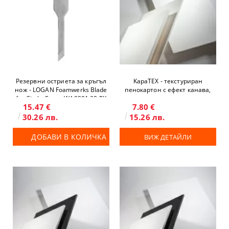
Резервни остриета за кръгъл
KapaTEX - текстуриран
нож - LOGAN Foamwerks Blade
пенокартон с ефект канава,
for Circle Cutter WA8001 20 PK
двустранен
15.47 €
7.80 €
30.26 лв.
15.26 лв.
ДОБАВИ В КОЛИЧКА
ВИЖ ДЕТАЙЛИ