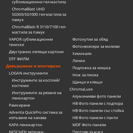
сублимационни гел-мастила
ChromaBlast UHD
SG500/SG1000 гел-мастила за
памук
ChromaBlast-R 3110/7100 гел-
мастила за памук
VAPOR сублимационни
Фотокутии за обяд
тениски
Фотонесесери за моливи
Двустранно лепящи картони
Химикали
DTF ФИЛМ
Линии
Довършване и монтиране
Подложка за мишка
LOGAN инструменти
Нож за писма
Инструменти за косплей/
Щанци и клещи
костюми
ChromaLuxe
Инструменти за рязане на
Алуминиеви фото панели
пенокартон
HB Фото панели с подпора
Рамкиране
HB Фото панели със стойка
Adventa QuickPro система за
изпъване на канава
HB Фото панели с панти
KAPA пенокартон
MDF Фото панели
NESCHEN лепенки
Плотове за маса