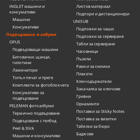
INGLET машини и
Листов материал
консумативи
Подпори и дистанционери
Машини
UNISUB
Консумативи
Подложки за чаши
Подвързване и албуми
Подложки за сервиране
OPUS
Табли за сервиране
Подвързващи машини
Часовници
Биговачки, щанци,
Пъзели
гилотини
Рамки за снимки
Ламинатори
Плакети
Топъл печат и преге
Ключодържатели
Комплекти за фотоблокчета
Закачалка за ключове
Консумативи за
Гривни
подвързване
Орнаменти
PELEMAN фотоалбуми
Поставки за Sticky Notes
Термично подвързване
Поставка за визитки
Подвързване с телбод
Tабелки за бюро
Peel & Stick
Баджове
Машини и консумативи