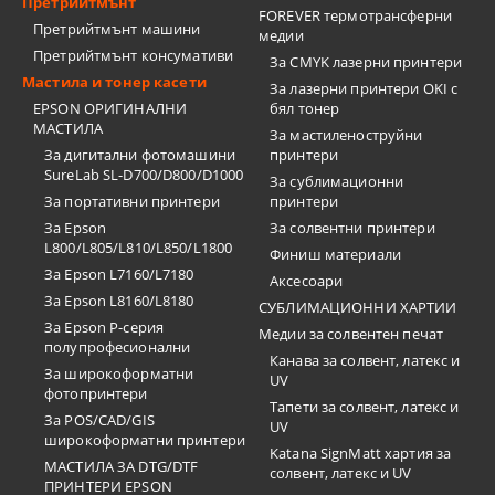
Претрийтмънт
FOREVER термотрансферни
Претрийтмънт машини
медии
Претрийтмънт консумативи
За CMYK лазерни принтери
Мастила и тонер касети
За лазерни принтери OKI с
EPSON ОРИГИНАЛНИ
бял тонер
МАСТИЛА
За мастиленоструйни
За дигитални фотомашини
принтери
SureLab SL-D700/D800/D1000
За сублимационни
За портативни принтери
принтери
За Epson
За солвентни принтери
L800/L805/L810/L850/L1800
Финиш материали
За Epson L7160/L7180
Аксесоари
За Epson L8160/L8180
СУБЛИМАЦИОННИ ХАРТИИ
За Epson P-серия
Медии за солвентен печат
полупрофесионални
Канава за солвент, латекс и
За широкоформатни
UV
фотопринтери
Тапети за солвент, латекс и
За POS/CAD/GIS
UV
широкоформатни принтери
Katana SignMatt хартия за
МАСТИЛА ЗА DTG/DTF
солвент, латекс и UV
ПРИНТЕРИ EPSON