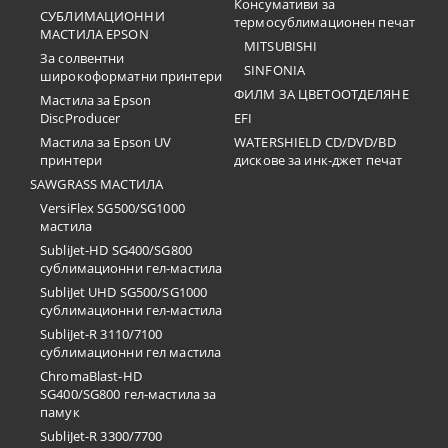
Консумативи за
СУБЛИМАЦИОННИ
термосублимационен печат
МАСТИЛА EPSON
MITSUBISHI
За солвентни
SINFONIA
широкоформатни принтери
ФИЛМ ЗА ЦВЕТООТДЕЛЯНЕ
Мастила за Epson
DiscProducer
EFI
Мастила за Epson UV
WATERSHIELD CD/DVD/BD
принтери
дискове за инк-джет печат
SAWGRASS МАСТИЛА
VersiFlex SG500/SG1000
мастила
SubliJet-HD SG400/SG800
сублимационни гел-мастила
SubliJet UHD SG500/SG1000
сублимационни гел-мастила
SubliJet-R 3110/7100
сублимационни гел мастила
ChromaBlast-HD
SG400/SG800 гел-мастила за
памук
SubliJet-R 3300/7700