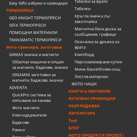
Табелки за врати
Easy Gifts албуми и календари
Табелки
ТЕРМОПРЕСИ
Кръгла значка със
GEO KNIGHT ТЕРМОПРЕСИ
закопчалка
SEFA ТЕРМОПРЕСИ
Магнитна бяла дъска за
ПОМОЩНИ МАТЕРИАЛИ
съобщения, графици
TRANSMATIC ТЕРМОПРЕСИ
Окачалка за дръжка за
Фото-сувенири, заготовки
врата
GAMAX значки и магнити
Клипборд
IDGamax машини и опции
Персонализирани кутии
за магнити, баджове, значки
Мини баскетболен кош
IDGAMAX заготовки за
Листов материал
магнити, баджове, значки
ФОТО-ЧАШИ
ADVENTA
КНИГИ и ОБУЧЕНИЯ
QuickPro система за
АКТИВНИ ПРОМОЦИИ
изпъване на канава
РАЗПРОДАЖБА
Фото магнити
ЛИТЕРАТУРА
Ключодържатели
Test
Баджове
БЛОГ
Рамки
ФОТО ПРОДУКТИ ПРОЛЕТ/