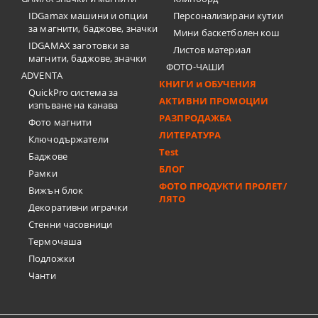
IDGamax машини и опции
Персонализирани кутии
за магнити, баджове, значки
Мини баскетболен кош
IDGAMAX заготовки за
Листов материал
магнити, баджове, значки
ФОТО-ЧАШИ
ADVENTA
КНИГИ и ОБУЧЕНИЯ
QuickPro система за
АКТИВНИ ПРОМОЦИИ
изпъване на канава
РАЗПРОДАЖБА
Фото магнити
ЛИТЕРАТУРА
Ключодържатели
Test
Баджове
БЛОГ
Рамки
ФОТО ПРОДУКТИ ПРОЛЕТ/
Вижън блок
ЛЯТО
Декоративни играчки
Стенни часовници
Термочашa
Подложки
Чанти