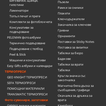
Биговачки, щанци,
Пъзели
гилотини
Рамки за снимки
Ламинатори
Плакети
Топъл печат и преге
Ключодържатели
Комплекти за фотоблокчета
Закачалка за ключове
Консумативи за
Гривни
подвързване
Орнаменти
PELEMAN фотоалбуми
Поставки за Sticky Notes
Термично подвързване
Поставка за визитки
Подвързване с телбод
Tабелки за бюро
Peel & Stick
Баджове
Машини и консумативи
Табелки за врати
Easy Gifts албуми и календари
Табелки
ТЕРМОПРЕСИ
Кръгла значка със
GEO KNIGHT ТЕРМОПРЕСИ
закопчалка
SEFA ТЕРМОПРЕСИ
Магнитна бяла дъска за
ПОМОЩНИ МАТЕРИАЛИ
съобщения, графици
TRANSMATIC ТЕРМОПРЕСИ
Окачалка за дръжка за
Фото-сувенири, заготовки
врата
GAMAX значки и магнити
Клипборд