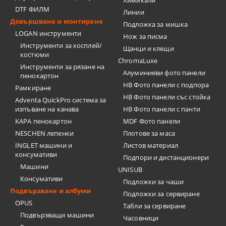
Химикали
DTF ФИЛМ
Линии
Довършване и монтиране
Подложка за мишка
LOGAN инструменти
Нож за писма
Инструменти за косплей/
Щанци и клещи
костюми
ChromaLuxe
Инструменти за рязане на
Алуминиеви фото панели
пенокартон
HB Фото панели с подпора
Рамкиране
HB Фото панели със стойка
Adventa QuickPro система за
изпъване на канава
HB Фото панели с панти
KAPA пенокартон
MDF Фото панели
NESCHEN лепенки
Плотове за маса
INGLET машини и
Листов материал
консумативи
Подпори и дистанционери
Машини
UNISUB
Консумативи
Подложки за чаши
Подвързване и албуми
Подложки за сервиране
OPUS
Табли за сервиране
Подвързващи машини
Часовници