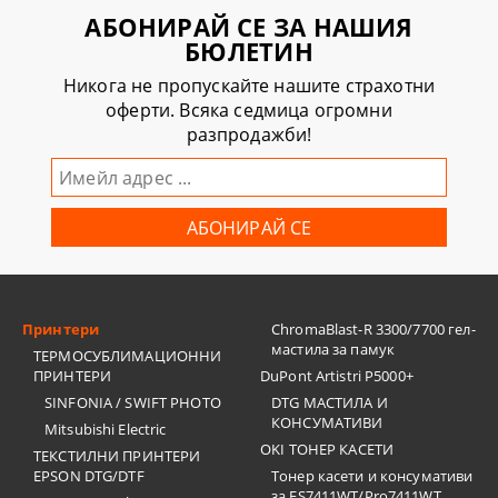
АБОНИРАЙ СЕ ЗА НАШИЯ
БЮЛЕТИН
Никога не пропускайте нашите страхотни
оферти. Всяка седмица огромни
разпродажби!
Принтери
ChromaBlast-R 3300/7700 гел-
мастила за памук
ТЕРМОСУБЛИМАЦИОННИ
ПРИНТЕРИ
DuPont Artistri P5000+
SINFONIA / SWIFT PHOTO
DTG МАСТИЛА И
КОНСУМАТИВИ
Mitsubishi Electric
OKI ТОНЕР КАСЕТИ
ТЕКСТИЛНИ ПРИНТЕРИ
EPSON DTG/DTF
Тонер касети и консумативи
за ES7411WT/Pro7411WT