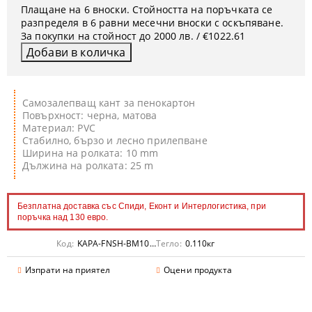
Плащане на 6 вноски. Стойността на поръчката се
разпределя в 6 равни месечни вноски с оскъпяване.
За покупки на стойност до 2000 лв. / €1022.61
Самозалепващ кант за пенокартон
Повърхност: черна, матова
Материал: PVC
Стабилно, бързо и лесно прилепване
Ширина на ролката: 10 mm
Дължина на ролката: 25 m
Безплатна доставка със Спиди, Еконт и Интерлогистика, при
поръчка над 130 евро.
Код:
KAPA-FNSH-BM1025
Тегло:
0.110
кг
Изпрати на приятел
Оцени продукта