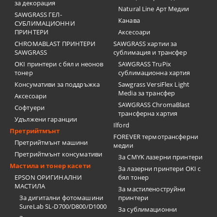
за декорация
Natural Line Арт Медии
SAWGRASS ГЕЛ-
Канава
СУБЛИМАЦИОННИ
ПРИНТЕРИ
Аксесоари
CHROMABLAST ПРИНТЕРИ
SAWGRASS хартии за
SAWGRASS
сублимация и трансфер
OKI принтери с бял и неонов
SAWGRASS TruPix
тонер
сублимационна хартия
Консумативи за поддръжка
Sawgrass VersiFlex Light
Media за трансфер
Аксесоари
SAWGRASS ChromaBlast
Софтуери
трансферна хартия
Удължени гаранции
Ilford
Претрийтмънт
FOREVER термотрансферни
Претрийтмънт машини
медии
Претрийтмънт консумативи
За CMYK лазерни принтери
Мастила и тонер касети
За лазерни принтери OKI с
EPSON ОРИГИНАЛНИ
бял тонер
МАСТИЛА
За мастиленоструйни
За дигитални фотомашини
принтери
SureLab SL-D700/D800/D1000
За сублимационни