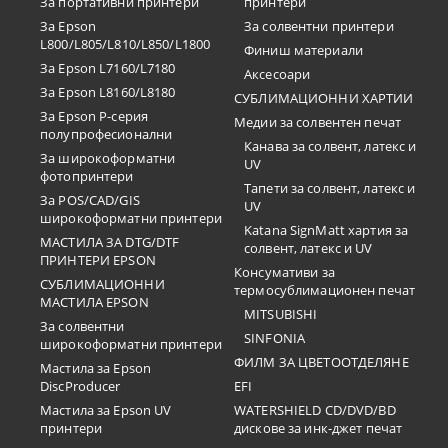
За портативни принтери
принтери
За Epson
За солвентни принтери
L800/L805/L810/L850/L1800
Финиш материали
За Epson L7160/L7180
Аксесоари
За Epson L8160/L8180
СУБЛИМАЦИОННИ ХАРТИИ
За Epson P-серия
Медии за солвентен печат
полупрофесионални
Канава за солвент, латекс и
За широкоформатни
UV
фотопринтери
Тапети за солвент, латекс и
За POS/CAD/GIS
UV
широкоформатни принтери
Katana SignMatt хартия за
МАСТИЛА ЗА DTG/DTF
солвент, латекс и UV
ПРИНТЕРИ EPSON
Консумативи за
СУБЛИМАЦИОННИ
термосублимационен печат
МАСТИЛА EPSON
MITSUBISHI
За солвентни
SINFONIA
широкоформатни принтери
ФИЛМ ЗА ЦВЕТООТДЕЛЯНЕ
Мастила за Epson
DiscProducer
EFI
Мастила за Epson UV
WATERSHIELD CD/DVD/BD
принтери
дискове за инк-джет печат