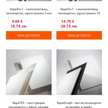
KapaFix-1 - самозалепващ
KapaFix-1 - самозалепващ
пенокартон, едностранен 5 мм
пенокартон, едностранен 10
мм
9.60 €
14.70 €
18.78 лв.
28.75 лв.
ВИЖ ДЕТАЙЛИ
ВИЖ ДЕТАЙЛИ
KapaTEX - текстуриран
KapaGraph - матов пенокартон
пенокартон с ефект канава,
за дизайн и крафт,