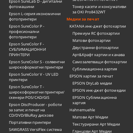
Epson SureLab D - дигитални
фотомашини
Тонер касети и консумативи
за OKI Pro8432WT
Epson L-серия икономични
фотопринтери
Медии за печат
Epson SureColor P -
KATANA инк-джет фотохартии
професионални
Премиум RC фотохартии
фотопринтери
Матови фотохартии
Epson SureColor F -
Двустранни фотохартии
СУБЛИМАЦИОННИ
ПРИНТЕРИ
Арт&Крафт хартии и канава
Epson SureColor S - солвентни
Самозалепващи фотохартии
широкоформатни принтери
Сублимационна хартия
Epson SureColor V - UV LED
EPSON хартии за печат
принтери
EPSON DryLab медии
Epson SureColor T -
EPSON инк-джет фотомедии
широкоформатни принтери/
скенери POS/CAD/GIS
EPSON Сублимационна
хартия
Epson DiscProducer - роботи
за запис и печат на
Hahnemuehle
CD/DVD/BluRay дискове
Матови Арт Медии
Портативни принтери
Текстурирани Арт Медии
SAWGRASS VersiFlex система
Гланцови Арт Медии