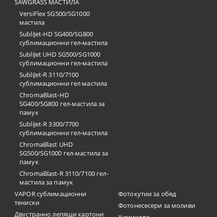
SAWGRASS МАСТИЛА
VersiFlex SG500/SG1000
мастила
SubliJet-HD SG400/SG800
сублимационни гел-мастила
SubliJet UHD SG500/SG1000
сублимационни гел-мастила
SubliJet-R 3110/7100
сублимационни гел мастила
ChromaBlast-HD
SG400/SG800 гел-мастила за
памук
SubliJet-R 3300/7700
сублимационни гел-мастила
ChromaBlast UHD
SG500/SG1000 гел-мастила за
памук
ChromaBlast-R 3110/7100 гел-
мастила за памук
VAPOR сублимационни
Фотокутии за обяд
тениски
Фотонесесери за моливи
Двустранно лепящи картони