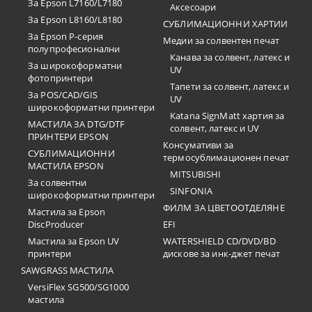
За Epson L7160/L7180
Аксесоари
За Epson L8160/L8180
СУБЛИМАЦИОННИ ХАРТИИ
За Epson P-серия
Медии за солвентен печат
полупрофесионални
Канава за солвент, латекс и
За широкоформатни
UV
фотопринтери
Тапети за солвент, латекс и
За POS/CAD/GIS
UV
широкоформатни принтери
Katana SignMatt хартия за
МАСТИЛА ЗА DTG/DTF
солвент, латекс и UV
ПРИНТЕРИ EPSON
Консумативи за
СУБЛИМАЦИОННИ
термосублимационен печат
МАСТИЛА EPSON
MITSUBISHI
За солвентни
SINFONIA
широкоформатни принтери
ФИЛМ ЗА ЦВЕТООТДЕЛЯНЕ
Мастила за Epson
DiscProducer
EFI
Мастила за Epson UV
WATERSHIELD CD/DVD/BD
принтери
дискове за инк-джет печат
SAWGRASS МАСТИЛА
VersiFlex SG500/SG1000
мастила