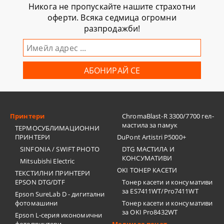
Никога не пропускайте нашите страхотни
оферти. Всяка седмица огромни
разпродажби!
Принтери
ChromaBlast-R 3300/7700 гел-
мастила за памук
ТЕРМОСУБЛИМАЦИОННИ
ПРИНТЕРИ
DuPont Artistri P5000+
SINFONIA / SWIFT PHOTO
DTG МАСТИЛА И
КОНСУМАТИВИ
Mitsubishi Electric
OKI ТОНЕР КАСЕТИ
ТЕКСТИЛНИ ПРИНТЕРИ
EPSON DTG/DTF
Тонер касети и консумативи
за ES7411WT/Pro7411WT
Epson SureLab D - дигитални
фотомашини
Тонер касети и консумативи
за OKI Pro8432WT
Epson L-серия икономични