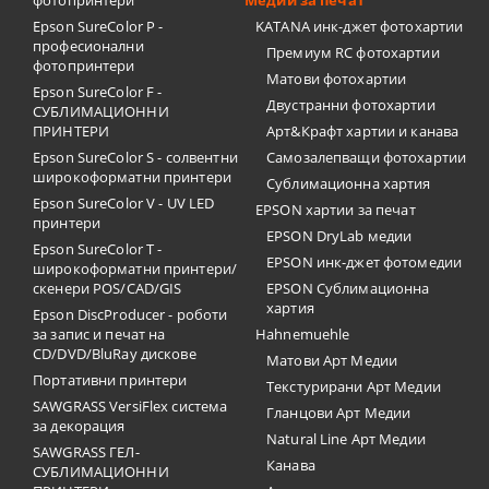
фотопринтери
Медии за печат
Epson SureColor P -
KATANA инк-джет фотохартии
професионални
Премиум RC фотохартии
фотопринтери
Матови фотохартии
Epson SureColor F -
Двустранни фотохартии
СУБЛИМАЦИОННИ
ПРИНТЕРИ
Арт&Крафт хартии и канава
Epson SureColor S - солвентни
Самозалепващи фотохартии
широкоформатни принтери
Сублимационна хартия
Epson SureColor V - UV LED
EPSON хартии за печат
принтери
EPSON DryLab медии
Epson SureColor T -
EPSON инк-джет фотомедии
широкоформатни принтери/
скенери POS/CAD/GIS
EPSON Сублимационна
хартия
Epson DiscProducer - роботи
за запис и печат на
Hahnemuehle
CD/DVD/BluRay дискове
Матови Арт Медии
Портативни принтери
Текстурирани Арт Медии
SAWGRASS VersiFlex система
Гланцови Арт Медии
за декорация
Natural Line Арт Медии
SAWGRASS ГЕЛ-
Канава
СУБЛИМАЦИОННИ