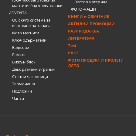
IDGAMAX заготовки за
Листов материал
магнити, баджове, значки
ФОТО-ЧАШИ
ADVENTA
КНИГИ и ОБУЧЕНИЯ
QuickPro система за
АКТИВНИ ПРОМОЦИИ
изпъване на канава
РАЗПРОДАЖБА
Фото магнити
ЛИТЕРАТУРА
Ключодържатели
Test
Баджове
БЛОГ
Рамки
ФОТО ПРОДУКТИ ПРОЛЕТ/
Вижън блок
ЛЯТО
Декоративни играчки
Стенни часовници
Термочашa
Подложки
Чанти