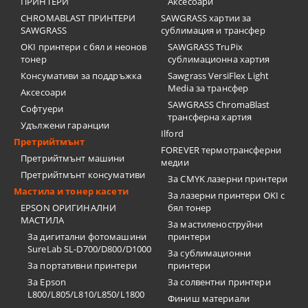
ПРИНТЕРИ
Аксесоари
CHROMABLAST ПРИНТЕРИ
SAWGRASS хартии за
SAWGRASS
сублимация и трансфер
OKI принтери с бял и неонов
SAWGRASS TruPix
тонер
сублимационна хартия
Консумативи за поддръжка
Sawgrass VersiFlex Light
Media за трансфер
Аксесоари
SAWGRASS ChromaBlast
Софтуери
трансферна хартия
Удължени гаранции
Ilford
Претрийтмънт
FOREVER термотрансферни
Претрийтмънт машини
медии
Претрийтмънт консумативи
За CMYK лазерни принтери
Мастила и тонер касети
За лазерни принтери OKI с
EPSON ОРИГИНАЛНИ
бял тонер
МАСТИЛА
За мастиленоструйни
За дигитални фотомашини
принтери
SureLab SL-D700/D800/D1000
За сублимационни
За портативни принтери
принтери
За Epson
За солвентни принтери
L800/L805/L810/L850/L1800
Финиш материали