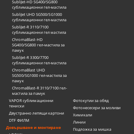
SubliJet-HD SG400/SG800
сублимационни гел-мастила
SubliJet UHD SG500/SG1000
сублимационни гел-мастила
SubliJet-R 3110/7100
сублимационни гел мастила
ChromaBlast-HD
SG400/SG800 гел-мастила за
памук
SubliJet-R 3300/7700
сублимационни гел-мастила
ChromaBlast UHD
SG500/SG1000 гел-мастила за
памук
ChromaBlast-R 3110/7100 гел-
мастила за памук
VAPOR сублимационни
Фотокутии за обяд
тениски
Фотонесесери за моливи
Двустранно лепящи картони
Химикали
DTF ФИЛМ
Линии
Довършване и монтиране
Подложка за мишка