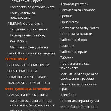
Топъл печат и преге
Ключодържатели
Комплекти за фотоблокчета
Закачалка за ключове
Консумативи за
Гривни
подвързване
Орнаменти
PELEMAN фотоалбуми
Поставки за Sticky Notes
Термично подвързване
Поставка за визитки
Подвързване с телбод
Tабелки за бюро
Peel & Stick
Баджове
Машини и консумативи
Табелки за врати
Easy Gifts албуми и календари
Табелки
ТЕРМОПРЕСИ
Кръгла значка със
GEO KNIGHT ТЕРМОПРЕСИ
закопчалка
SEFA ТЕРМОПРЕСИ
Магнитна бяла дъска за
ПОМОЩНИ МАТЕРИАЛИ
съобщения, графици
TRANSMATIC ТЕРМОПРЕСИ
Окачалка за дръжка за
Фото-сувенири, заготовки
врата
GAMAX значки и магнити
Клипборд
IDGamax машини и опции
Персонализирани кутии
за магнити, баджове, значки
Мини баскетболен кош