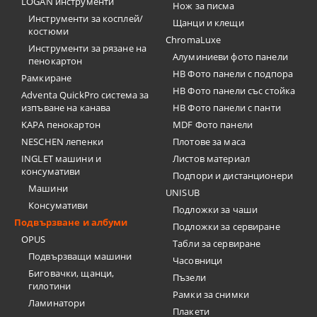
LOGAN инструменти
Нож за писма
Инструменти за косплей/
Щанци и клещи
костюми
ChromaLuxe
Инструменти за рязане на
Алуминиеви фото панели
пенокартон
HB Фото панели с подпора
Рамкиране
HB Фото панели със стойка
Adventa QuickPro система за
изпъване на канава
HB Фото панели с панти
KAPA пенокартон
MDF Фото панели
NESCHEN лепенки
Плотове за маса
INGLET машини и
Листов материал
консумативи
Подпори и дистанционери
Машини
UNISUB
Консумативи
Подложки за чаши
Подвързване и албуми
Подложки за сервиране
OPUS
Табли за сервиране
Подвързващи машини
Часовници
Биговачки, щанци,
Пъзели
гилотини
Рамки за снимки
Ламинатори
Плакети