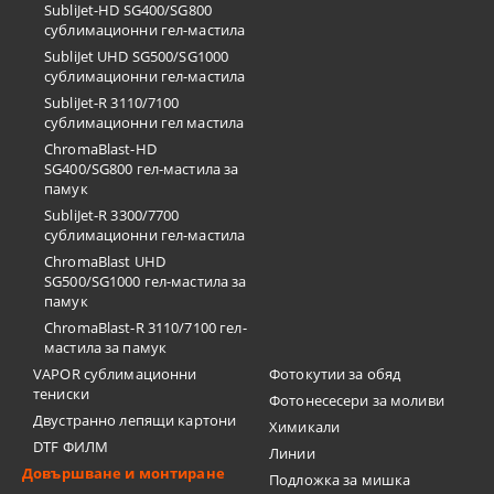
SubliJet-HD SG400/SG800
сублимационни гел-мастила
SubliJet UHD SG500/SG1000
сублимационни гел-мастила
SubliJet-R 3110/7100
сублимационни гел мастила
ChromaBlast-HD
SG400/SG800 гел-мастила за
памук
SubliJet-R 3300/7700
сублимационни гел-мастила
ChromaBlast UHD
SG500/SG1000 гел-мастила за
памук
ChromaBlast-R 3110/7100 гел-
мастила за памук
VAPOR сублимационни
Фотокутии за обяд
тениски
Фотонесесери за моливи
Двустранно лепящи картони
Химикали
DTF ФИЛМ
Линии
Довършване и монтиране
Подложка за мишка