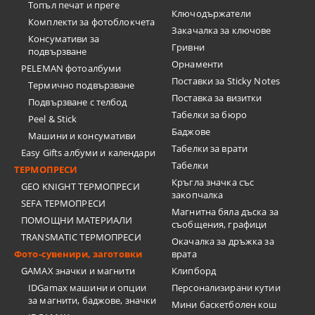
Топъл печат и преге
Ключодържатели
Комплекти за фотоблокчета
Закачалка за ключове
Консумативи за
Гривни
подвързване
Орнаменти
PELEMAN фотоалбуми
Поставки за Sticky Notes
Термично подвързване
Поставка за визитки
Подвързване с телбод
Tабелки за бюро
Peel & Stick
Баджове
Машини и консумативи
Табелки за врати
Easy Gifts албуми и календари
Табелки
ТЕРМОПРЕСИ
Кръгла значка със
GEO KNIGHT ТЕРМОПРЕСИ
закопчалка
SEFA ТЕРМОПРЕСИ
Магнитна бяла дъска за
ПОМОЩНИ МАТЕРИАЛИ
съобщения, графици
TRANSMATIC ТЕРМОПРЕСИ
Окачалка за дръжка за
Фото-сувенири, заготовки
врата
GAMAX значки и магнити
Клипборд
IDGamax машини и опции
Персонализирани кутии
за магнити, баджове, значки
Мини баскетболен кош