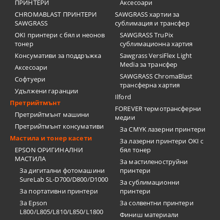
ПРИНТЕРИ
Аксесоари
CHROMABLAST ПРИНТЕРИ
SAWGRASS хартии за
SAWGRASS
сублимация и трансфер
OKI принтери с бял и неонов
SAWGRASS TruPix
тонер
сублимационна хартия
Консумативи за поддръжка
Sawgrass VersiFlex Light
Media за трансфер
Аксесоари
SAWGRASS ChromaBlast
Софтуери
трансферна хартия
Удължени гаранции
Ilford
Претрийтмънт
FOREVER термотрансферни
Претрийтмънт машини
медии
Претрийтмънт консумативи
За CMYK лазерни принтери
Мастила и тонер касети
За лазерни принтери OKI с
EPSON ОРИГИНАЛНИ
бял тонер
МАСТИЛА
За мастиленоструйни
За дигитални фотомашини
принтери
SureLab SL-D700/D800/D1000
За сублимационни
За портативни принтери
принтери
За Epson
За солвентни принтери
L800/L805/L810/L850/L1800
Финиш материали