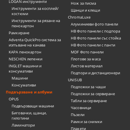
LOGAN инструменти
Нож за писма
Инструменти за косплей/
Щанци и клещи
костюми
ChromaLuxe
Инструменти за рязане на
Алуминиеви фото панели
пенокартон
HB Фото панели с подпора
Рамкиране
HB Фото панели със стойка
Adventa QuickPro система за
изпъване на канава
HB Фото панели с панти
KAPA пенокартон
MDF Фото панели
NESCHEN лепенки
Плотове за маса
INGLET машини и
Листов материал
консумативи
Подпори и дистанционери
Машини
UNISUB
Консумативи
Подложки за чаши
Подвързване и албуми
Подложки за сервиране
OPUS
Табли за сервиране
Подвързващи машини
Часовници
Биговачки, щанци,
Пъзели
гилотини
Рамки за снимки
Ламинатори
Плакети