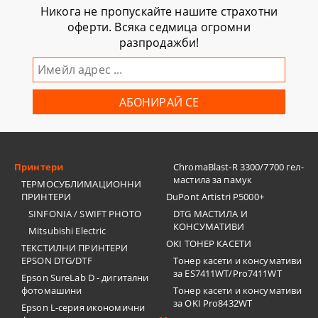
Никога не пропускайте нашите страхотни
оферти. Всяка седмица огромни
разпродажби!
Принтери
ChromaBlast-R 3300/7700 гел-
мастила за памук
ТЕРМОСУБЛИМАЦИОННИ
ПРИНТЕРИ
DuPont Artistri P5000+
SINFONIA / SWIFT PHOTO
DTG МАСТИЛА И
КОНСУМАТИВИ
Mitsubishi Electric
OKI ТОНЕР КАСЕТИ
ТЕКСТИЛНИ ПРИНТЕРИ
EPSON DTG/DTF
Тонер касети и консумативи
за ES7411WT/Pro7411WT
Epson SureLab D - дигитални
фотомашини
Тонер касети и консумативи
за OKI Pro8432WT
Epson L-серия икономични