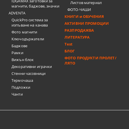
IDGAMAX заготовки за
Листов материал
магнити, баджове, значки
ФОТО-ЧАШИ
ADVENTA
КНИГИ и ОБУЧЕНИЯ
QuickPro система за
АКТИВНИ ПРОМОЦИИ
изпъване на канава
РАЗПРОДАЖБА
Фото магнити
ЛИТЕРАТУРА
Ключодържатели
Test
Баджове
БЛОГ
Рамки
ФОТО ПРОДУКТИ ПРОЛЕТ/
Вижън блок
ЛЯТО
Декоративни играчки
Стенни часовници
Термочашa
Подложки
Чанти