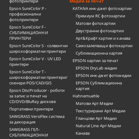
фотопринтери
Медии за печат
Epson SureColor P -
KATANA инк-джет фотохартии
професионални
Премиум RC фотохартии
фотопринтери
Матови фотохартии
Epson SureColor F -
Двустранни фотохартии
СУБЛИМАЦИОННИ
ПРИНТЕРИ
Арт&Крафт хартии и канава
Epson SureColor S - солвентни
Самозалепващи фотохартии
широкоформатни принтери
Сублимационна хартия
Epson SureColor V - UV LED
EPSON хартии за печат
принтери
EPSON DryLab медии
Epson SureColor T -
EPSON инк-джет фотомедии
широкоформатни принтери/
скенери POS/CAD/GIS
EPSON Сублимационна
хартия
Epson DiscProducer - роботи
за запис и печат на
Hahnemuehle
CD/DVD/BluRay дискове
Матови Арт Медии
Портативни принтери
Текстурирани Арт Медии
SAWGRASS VersiFlex система
Гланцови Арт Медии
за декорация
Natural Line Арт Медии
SAWGRASS ГЕЛ-
Канава
СУБЛИМАЦИОННИ