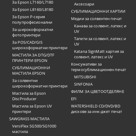
За Epson L7160/L7180
Аксесоари
За Epson L8160/L8180
СУБЛИМАЦИОННИ ХАРТИИ
За Epson P-серия
Медии за солвентен печат
полупрофесионални
Канава за солвент, латекс и
За широкоформатни
UV
фотопринтери
Тапети за солвент, латекс и
За POS/CAD/GIS
UV
широкоформатни принтери
Katana SignMatt хартия за
МАСТИЛА ЗА DTG/DTF
солвент, латекс и UV
ПРИНТЕРИ EPSON
Консумативи за
СУБЛИМАЦИОННИ
термосублимационен печат
МАСТИЛА EPSON
MITSUBISHI
За солвентни
SINFONIA
широкоформатни принтери
ФИЛМ ЗА ЦВЕТООТДЕЛЯНЕ
Мастила за Epson
DiscProducer
EFI
Мастила за Epson UV
WATERSHIELD CD/DVD/BD
принтери
дискове за инк-джет печат
SAWGRASS МАСТИЛА
VersiFlex SG500/SG1000
мастила