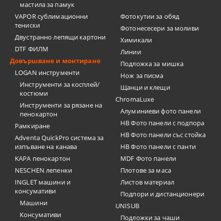
мастила за памук
VAPOR сублимационни
Фотокутии за обяд
тениски
Фотонесесери за моливи
Двустранно лепящи картони
Химикали
DTF ФИЛМ
Линии
Довършване и монтиране
Подложка за мишка
LOGAN инструменти
Нож за писма
Инструменти за косплей/
Щанци и клещи
костюми
ChromaLuxe
Инструменти за рязане на
Алуминиеви фото панели
пенокартон
HB Фото панели с подпора
Рамкиране
HB Фото панели със стойка
Adventa QuickPro система за
изпъване на канава
HB Фото панели с панти
KAPA пенокартон
MDF Фото панели
NESCHEN лепенки
Плотове за маса
INGLET машини и
Листов материал
консумативи
Подпори и дистанционери
Машини
UNISUB
Консумативи
Подложки за чаши