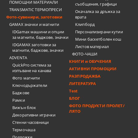
ПОМОЩНИ МАТЕРИАЛИ
съобщения, графици
TRANSMATIC ТЕРМОПРЕСИ
Окачалка за дръжка за
Фото-сувенири, заготовки
врата
GAMAX значки и магнити
Клипборд
IDGamax машини и опции
Персонализирани кутии
за магнити, баджове, значки
Мини баскетболен кош
IDGAMAX заготовки за
Листов материал
магнити, баджове, значки
ФОТО-ЧАШИ
ADVENTA
КНИГИ и ОБУЧЕНИЯ
QuickPro система за
АКТИВНИ ПРОМОЦИИ
изпъване на канава
РАЗПРОДАЖБА
Фото магнити
ЛИТЕРАТУРА
Ключодържатели
Test
Баджове
БЛОГ
Рамки
ФОТО ПРОДУКТИ ПРОЛЕТ/
Вижън блок
ЛЯТО
Декоративни играчки
Стенни часовници
Термочашa
Подложки