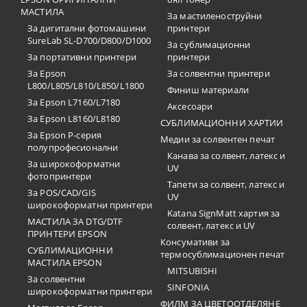
МАСТИЛА
За мастиленоструйни
За дигитални фотомашини
принтери
SureLab SL-D700/D800/D1000
За сублимационни
За портативни принтери
принтери
За Epson
За солвентни принтери
L800/L805/L810/L850/L1800
Финиш материали
За Epson L7160/L7180
Аксесоари
За Epson L8160/L8180
СУБЛИМАЦИОННИ ХАРТИИ
За Epson P-серия
Медии за солвентен печат
полупрофесионални
Канава за солвент, латекс и
За широкоформатни
UV
фотопринтери
Тапети за солвент, латекс и
За POS/CAD/GIS
UV
широкоформатни принтери
Katana SignMatt хартия за
МАСТИЛА ЗА DTG/DTF
солвент, латекс и UV
ПРИНТЕРИ EPSON
Консумативи за
СУБЛИМАЦИОННИ
термосублимационен печат
МАСТИЛА EPSON
MITSUBISHI
За солвентни
SINFONIA
широкоформатни принтери
ФИЛМ ЗА ЦВЕТООТДЕЛЯНЕ