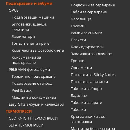
Подвързване и албуми
Подложки за сервиране
OPUS
Табли за сервиране
Подвързващи машини
Часовници
Биговачки, щанци,
Пъзели
гилотини
Рамки за снимки
Ламинатори
Плакети
Топъл печат и преге
Ключодържатели
Комплекти за фотоблокчета
Закачалка за ключове
Консумативи за
Гривни
подвързване
Орнаменти
PELEMAN фотоалбуми
Поставки за Sticky Notes
Термично подвързване
Поставка за визитки
Подвързване с телбод
Tабелки за бюро
Peel & Stick
Баджове
Машини и консумативи
Табелки за врати
Easy Gifts албуми и календари
Табелки
ТЕРМОПРЕСИ
Кръгла значка със
GEO KNIGHT ТЕРМОПРЕСИ
закопчалка
SEFA ТЕРМОПРЕСИ
Магнитна бяла дъска за