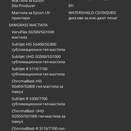
Мастила за Epson
DiscProducer
EFI
Мастила за Epson UV
WATERSHIELD CD/DVD/BD
принтери
дискове за инк-джет печат
SAWGRASS МАСТИЛА
VersiFlex SG500/SG1000
мастила
SubliJet-HD SG400/SG800
сублимационни гел-мастила
SubliJet UHD SG500/SG1000
сублимационни гел-мастила
SubliJet-R 3110/7100
сублимационни гел мастила
ChromaBlast-HD
SG400/SG800 гел-мастила за
памук
SubliJet-R 3300/7700
сублимационни гел-мастила
ChromaBlast UHD
SG500/SG1000 гел-мастила за
памук
ChromaBlast-R 3110/7100 гел-