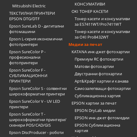
КОНСУМАТИВИ
Mitsubishi Electric
OKI ТОНЕР КАСЕТИ
ТЕКСТИЛНИ ПРИНТЕРИ
EPSON DTG/DTF
Тонер касети и консумативи
за ES7411WT/Pro7411WT
Epson SureLab D - дигитални
фотомашини
Тонер касети и консумативи
за OKI Pro8432WT
Epson L-серия икономични
фотопринтери
Медии за печат
Epson SureColor P -
KATANA инк-джет фотохартии
професионални
Премиум RC фотохартии
фотопринтери
Матови фотохартии
Epson SureColor F -
Двустранни фотохартии
СУБЛИМАЦИОННИ
ПРИНТЕРИ
Арт&Крафт хартии и канава
Epson SureColor S - солвентни
Самозалепващи фотохартии
широкоформатни принтери
Сублимационна хартия
Epson SureColor V - UV LED
EPSON хартии за печат
принтери
EPSON DryLab медии
Epson SureColor T -
EPSON инк-джет фотомедии
широкоформатни принтери/
скенери POS/CAD/GIS
EPSON Сублимационна
хартия
Epson DiscProducer - роботи