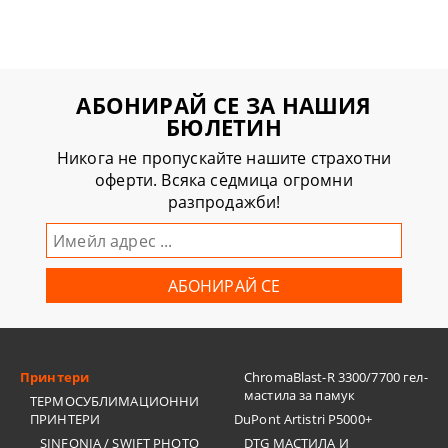
АБОНИРАЙ СЕ ЗА НАШИЯ
БЮЛЕТИН
Никога не пропускайте нашите страхотни
оферти. Всяка седмица огромни
разпродажби!
Принтери
ChromaBlast-R 3300/7700 гел-
мастила за памук
ТЕРМОСУБЛИМАЦИОННИ
ПРИНТЕРИ
DuPont Artistri P5000+
SINFONIA / SWIFT PHOTO
DTG МАСТИЛА И