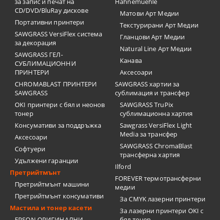
за запис и печат на
Hahnemuehle
CD/DVD/BluRay дискове
Матови Арт Медии
Портативни принтери
Текстурирани Арт Медии
SAWGRASS VersiFlex система
Гланцови Арт Медии
за декорация
Natural Line Арт Медии
SAWGRASS ГЕЛ-
Канава
СУБЛИМАЦИОННИ
ПРИНТЕРИ
Аксесоари
CHROMABLAST ПРИНТЕРИ
SAWGRASS хартии за
SAWGRASS
сублимация и трансфер
OKI принтери с бял и неонов
SAWGRASS TruPix
тонер
сублимационна хартия
Консумативи за поддръжка
Sawgrass VersiFlex Light
Media за трансфер
Аксесоари
SAWGRASS ChromaBlast
Софтуери
трансферна хартия
Удължени гаранции
Ilford
Претрийтмънт
FOREVER термотрансферни
Претрийтмънт машини
медии
Претрийтмънт консумативи
За CMYK лазерни принтери
Мастила и тонер касети
За лазерни принтери OKI с
EPSON ОРИГИНАЛНИ
бял тонер