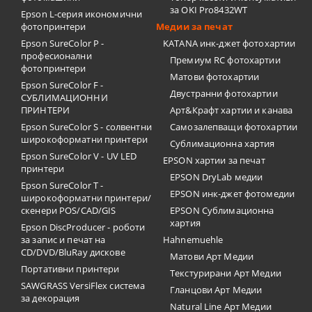
за OKI Pro8432WT
Epson L-серия икономични
фотопринтери
Медии за печат
Epson SureColor P -
KATANA инк-джет фотохартии
професионални
Премиум RC фотохартии
фотопринтери
Матови фотохартии
Epson SureColor F -
Двустранни фотохартии
СУБЛИМАЦИОННИ
ПРИНТЕРИ
Арт&Крафт хартии и канава
Epson SureColor S - солвентни
Самозалепващи фотохартии
широкоформатни принтери
Сублимационна хартия
Epson SureColor V - UV LED
EPSON хартии за печат
принтери
EPSON DryLab медии
Epson SureColor T -
EPSON инк-джет фотомедии
широкоформатни принтери/
скенери POS/CAD/GIS
EPSON Сублимационна
хартия
Epson DiscProducer - роботи
за запис и печат на
Hahnemuehle
CD/DVD/BluRay дискове
Матови Арт Медии
Портативни принтери
Текстурирани Арт Медии
SAWGRASS VersiFlex система
Гланцови Арт Медии
за декорация
Natural Line Арт Медии