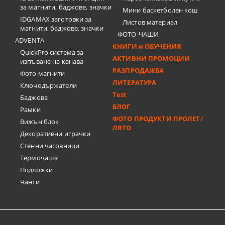
за магнити, баджове, значки
Мини баскетболен кош
IDGAMAX заготовки за
Листов материал
магнити, баджове, значки
ФОТО-ЧАШИ
ADVENTA
КНИГИ и ОБУЧЕНИЯ
QuickPro система за
АКТИВНИ ПРОМОЦИИ
изпъване на канава
РАЗПРОДАЖБА
Фото магнити
ЛИТЕРАТУРА
Ключодържатели
Test
Баджове
БЛОГ
Рамки
ФОТО ПРОДУКТИ ПРОЛЕТ/
Вижън блок
ЛЯТО
Декоративни играчки
Стенни часовници
Термочашa
Подложки
Чанти