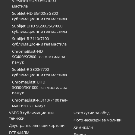
VersiFlex SG500/SG1000
мастила
SubliJet-HD SG400/SG800
сублимационни гел-мастила
SubliJet UHD SG500/SG1000
сублимационни гел-мастила
SubliJet-R 3110/7100
сублимационни гел мастила
ChromaBlast-HD
SG400/SG800 гел-мастила за
памук
SubliJet-R 3300/7700
сублимационни гел-мастила
ChromaBlast UHD
SG500/SG1000 гел-мастила за
памук
ChromaBlast-R 3110/7100 гел-
мастила за памук
VAPOR сублимационни
Фотокутии за обяд
тениски
Фотонесесери за моливи
Двустранно лепящи картони
Химикали
DTF ФИЛМ
Линии