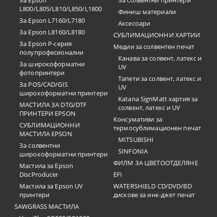
За Epson
За солвентни принтери
L800/L805/L810/L850/L1800
Финиш материали
За Epson L7160/L7180
Аксесоари
За Epson L8160/L8180
СУБЛИМАЦИОННИ ХАРТИИ
За Epson P-серия
Медии за солвентен печат
полупрофесионални
Канава за солвент, латекс и
За широкоформатни
UV
фотопринтери
Тапети за солвент, латекс и
За POS/CAD/GIS
UV
широкоформатни принтери
Katana SignMatt хартия за
МАСТИЛА ЗА DTG/DTF
солвент, латекс и UV
ПРИНТЕРИ EPSON
Консумативи за
СУБЛИМАЦИОННИ
термосублимационен печат
МАСТИЛА EPSON
MITSUBISHI
За солвентни
SINFONIA
широкоформатни принтери
ФИЛМ ЗА ЦВЕТООТДЕЛЯНЕ
Мастила за Epson
DiscProducer
EFI
Мастила за Epson UV
WATERSHIELD CD/DVD/BD
принтери
дискове за инк-джет печат
SAWGRASS МАСТИЛА