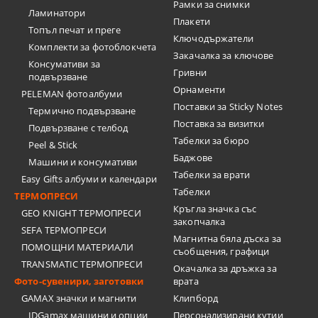
Рамки за снимки
Ламинатори
Плакети
Топъл печат и преге
Ключодържатели
Комплекти за фотоблокчета
Закачалка за ключове
Консумативи за
Гривни
подвързване
Орнаменти
PELEMAN фотоалбуми
Поставки за Sticky Notes
Термично подвързване
Поставка за визитки
Подвързване с телбод
Tабелки за бюро
Peel & Stick
Баджове
Машини и консумативи
Табелки за врати
Easy Gifts албуми и календари
Табелки
ТЕРМОПРЕСИ
Кръгла значка със
GEO KNIGHT ТЕРМОПРЕСИ
закопчалка
SEFA ТЕРМОПРЕСИ
Магнитна бяла дъска за
ПОМОЩНИ МАТЕРИАЛИ
съобщения, графици
TRANSMATIC ТЕРМОПРЕСИ
Окачалка за дръжка за
Фото-сувенири, заготовки
врата
GAMAX значки и магнити
Клипборд
IDGamax машини и опции
Персонализирани кутии