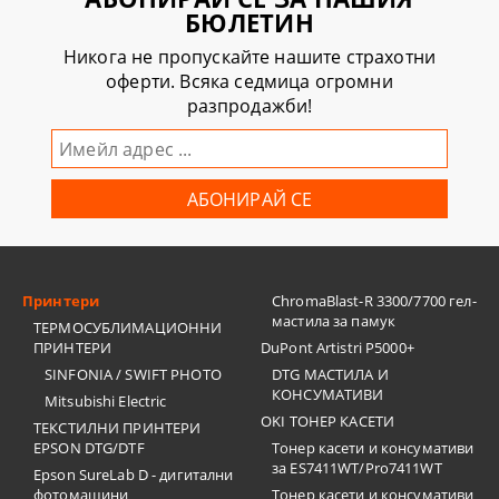
БЮЛЕТИН
Никога не пропускайте нашите страхотни
оферти. Всяка седмица огромни
разпродажби!
Принтери
ChromaBlast-R 3300/7700 гел-
мастила за памук
ТЕРМОСУБЛИМАЦИОННИ
ПРИНТЕРИ
DuPont Artistri P5000+
SINFONIA / SWIFT PHOTO
DTG МАСТИЛА И
КОНСУМАТИВИ
Mitsubishi Electric
OKI ТОНЕР КАСЕТИ
ТЕКСТИЛНИ ПРИНТЕРИ
EPSON DTG/DTF
Тонер касети и консумативи
за ES7411WT/Pro7411WT
Epson SureLab D - дигитални
фотомашини
Тонер касети и консумативи