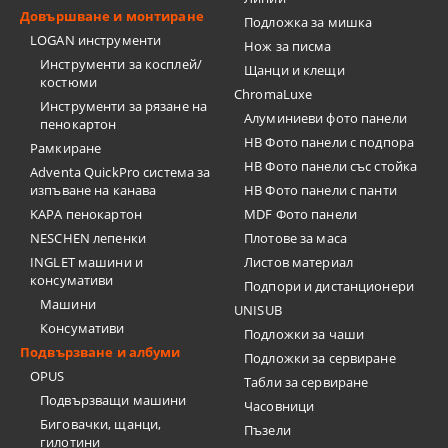
Довършване и монтиране
Подложка за мишка
LOGAN инструменти
Нож за писма
Инструменти за косплей/
Щанци и клещи
костюми
ChromaLuxe
Инструменти за рязане на
Алуминиеви фото панели
пенокартон
HB Фото панели с подпора
Рамкиране
HB Фото панели със стойка
Adventa QuickPro система за
изпъване на канава
HB Фото панели с панти
KAPA пенокартон
MDF Фото панели
NESCHEN лепенки
Плотове за маса
INGLET машини и
Листов материал
консумативи
Подпори и дистанционери
Машини
UNISUB
Консумативи
Подложки за чаши
Подвързване и албуми
Подложки за сервиране
OPUS
Табли за сервиране
Подвързващи машини
Часовници
Биговачки, щанци,
Пъзели
гилотини