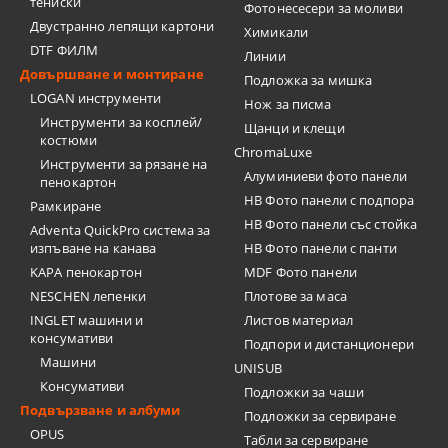
тениски
Фотонесесери за моливи
Двустранно лепящи картони
Химикали
DTF ФИЛМ
Линии
Довършване и монтиране
Подложка за мишка
LOGAN инструменти
Нож за писма
Инструменти за косплей/
Щанци и клещи
костюми
ChromaLuxe
Инструменти за рязане на
Алуминиеви фото панели
пенокартон
HB Фото панели с подпора
Рамкиране
HB Фото панели със стойка
Adventa QuickPro система за
изпъване на канава
HB Фото панели с панти
KAPA пенокартон
MDF Фото панели
NESCHEN лепенки
Плотове за маса
INGLET машини и
Листов материал
консумативи
Подпори и дистанционери
Машини
UNISUB
Консумативи
Подложки за чаши
Подвързване и албуми
Подложки за сервиране
OPUS
Табли за сервиране