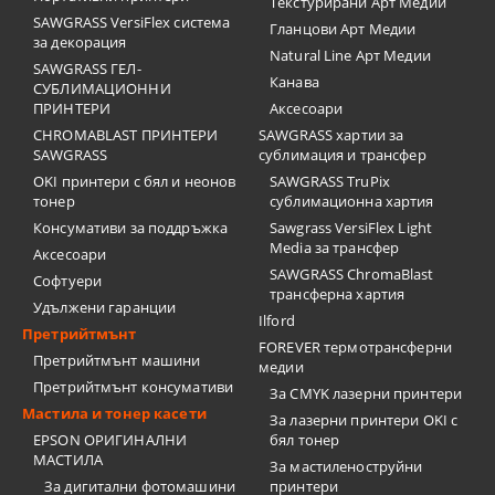
Текстурирани Арт Медии
SAWGRASS VersiFlex система
Гланцови Арт Медии
за декорация
Natural Line Арт Медии
SAWGRASS ГЕЛ-
Канава
СУБЛИМАЦИОННИ
ПРИНТЕРИ
Аксесоари
CHROMABLAST ПРИНТЕРИ
SAWGRASS хартии за
SAWGRASS
сублимация и трансфер
OKI принтери с бял и неонов
SAWGRASS TruPix
тонер
сублимационна хартия
Консумативи за поддръжка
Sawgrass VersiFlex Light
Media за трансфер
Аксесоари
SAWGRASS ChromaBlast
Софтуери
трансферна хартия
Удължени гаранции
Ilford
Претрийтмънт
FOREVER термотрансферни
Претрийтмънт машини
медии
Претрийтмънт консумативи
За CMYK лазерни принтери
Мастила и тонер касети
За лазерни принтери OKI с
EPSON ОРИГИНАЛНИ
бял тонер
МАСТИЛА
За мастиленоструйни
За дигитални фотомашини
принтери