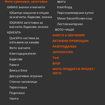
Фото-сувенири, заготовки
врата
GAMAX значки и магнити
Клипборд
IDGamax машини и опции
Персонализирани кутии
за магнити, баджове, значки
Мини баскетболен кош
IDGAMAX заготовки за
Листов материал
магнити, баджове, значки
ФОТО-ЧАШИ
ADVENTA
КНИГИ и ОБУЧЕНИЯ
QuickPro система за
АКТИВНИ ПРОМОЦИИ
изпъване на канава
РАЗПРОДАЖБА
Фото магнити
ЛИТЕРАТУРА
Ключодържатели
Test
Баджове
БЛОГ
Рамки
ФОТО ПРОДУКТИ ПРОЛЕТ/
Вижън блок
ЛЯТО
Декоративни играчки
Стенни часовници
Термочашa
Подложки
Чанти