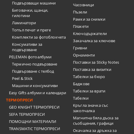
Подвързващи машини
Часовници
Биговачки, щанци,
Пъзели
гилотини
Рамки за снимки
Ламинатори
Плакети
Топъл печат и преге
Ключодържатели
Комплекти за фотоблокчета
Закачалка за ключове
Консумативи за
Гривни
подвързване
Орнаменти
PELEMAN фотоалбуми
Поставки за Sticky Notes
Термично подвързване
Поставка за визитки
Подвързване с телбод
Tабелки за бюро
Peel & Stick
Баджове
Машини и консумативи
Табелки за врати
Easy Gifts албуми и календари
Табелки
ТЕРМОПРЕСИ
Кръгла значка със
GEO KNIGHT ТЕРМОПРЕСИ
закопчалка
SEFA ТЕРМОПРЕСИ
Магнитна бяла дъска за
ПОМОЩНИ МАТЕРИАЛИ
съобщения, графици
TRANSMATIC ТЕРМОПРЕСИ
Окачалка за дръжка за