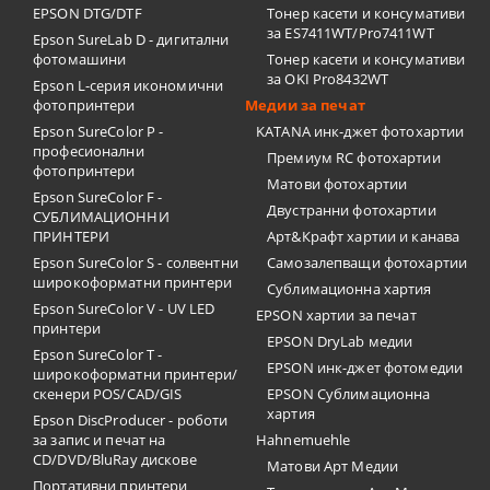
EPSON DTG/DTF
Тонер касети и консумативи
за ES7411WT/Pro7411WT
Epson SureLab D - дигитални
фотомашини
Тонер касети и консумативи
за OKI Pro8432WT
Epson L-серия икономични
фотопринтери
Медии за печат
Epson SureColor P -
KATANA инк-джет фотохартии
професионални
Премиум RC фотохартии
фотопринтери
Матови фотохартии
Epson SureColor F -
Двустранни фотохартии
СУБЛИМАЦИОННИ
ПРИНТЕРИ
Арт&Крафт хартии и канава
Epson SureColor S - солвентни
Самозалепващи фотохартии
широкоформатни принтери
Сублимационна хартия
Epson SureColor V - UV LED
EPSON хартии за печат
принтери
EPSON DryLab медии
Epson SureColor T -
EPSON инк-джет фотомедии
широкоформатни принтери/
скенери POS/CAD/GIS
EPSON Сублимационна
хартия
Epson DiscProducer - роботи
за запис и печат на
Hahnemuehle
CD/DVD/BluRay дискове
Матови Арт Медии
Портативни принтери