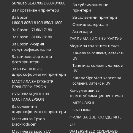
SureLab SL-D700/D800/D1000
За сублимационни
За портативни принтери
принтери
За Epson
За солвентни принтери
L800/L805/L810/L850/L1800
Финиш материали
За Epson L7160/L7180
Аксесоари
За Epson L8160/L8180
СУБЛИМАЦИОННИ ХАРТИИ
За Epson P-серия
Медии за солвентен печат
полупрофесионални
Канава за солвент, латекс и
За широкоформатни
UV
фотопринтери
Тапети за солвент, латекс и
За POS/CAD/GIS
UV
широкоформатни принтери
Katana SignMatt хартия за
МАСТИЛА ЗА DTG/DTF
солвент, латекс и UV
ПРИНТЕРИ EPSON
Консумативи за
СУБЛИМАЦИОННИ
термосублимационен печат
МАСТИЛА EPSON
MITSUBISHI
За солвентни
SINFONIA
широкоформатни принтери
ФИЛМ ЗА ЦВЕТООТДЕЛЯНЕ
Мастила за Epson
DiscProducer
EFI
Мастила за Epson UV
WATERSHIELD CD/DVD/BD