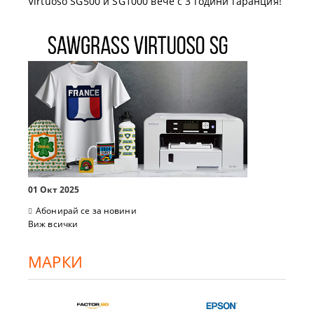
Virtuoso SG500 и SG1000 вече с 3 години гаранция!
01 Окт 2025
Абонирай се за новини
Виж всички
МАРКИ