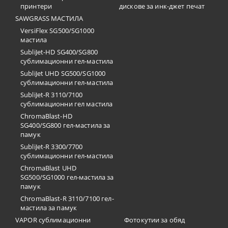
принтери
дискове за инк-джет печат
SAWGRASS МАСТИЛА
VersiFlex SG500/SG1000
мастила
SubliJet-HD SG400/SG800
сублимационни гел-мастила
SubliJet UHD SG500/SG1000
сублимационни гел-мастила
SubliJet-R 3110/7100
сублимационни гел мастила
ChromaBlast-HD
SG400/SG800 гел-мастила за
памук
SubliJet-R 3300/7700
сублимационни гел-мастила
ChromaBlast UHD
SG500/SG1000 гел-мастила за
памук
ChromaBlast-R 3110/7100 гел-
мастила за памук
VAPOR сублимационни
Фотокутии за обяд