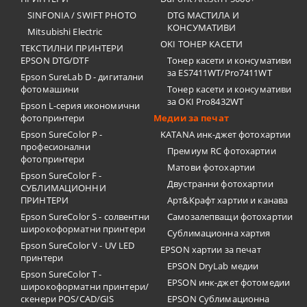
SINFONIA / SWIFT PHOTO
DTG МАСТИЛА И
КОНСУМАТИВИ
Mitsubishi Electric
OKI ТОНЕР КАСЕТИ
ТЕКСТИЛНИ ПРИНТЕРИ
EPSON DTG/DTF
Тонер касети и консумативи
за ES7411WT/Pro7411WT
Epson SureLab D - дигитални
фотомашини
Тонер касети и консумативи
за OKI Pro8432WT
Epson L-серия икономични
фотопринтери
Медии за печат
Epson SureColor P -
KATANA инк-джет фотохартии
професионални
Премиум RC фотохартии
фотопринтери
Матови фотохартии
Epson SureColor F -
Двустранни фотохартии
СУБЛИМАЦИОННИ
ПРИНТЕРИ
Арт&Крафт хартии и канава
Epson SureColor S - солвентни
Самозалепващи фотохартии
широкоформатни принтери
Сублимационна хартия
Epson SureColor V - UV LED
EPSON хартии за печат
принтери
EPSON DryLab медии
Epson SureColor T -
EPSON инк-джет фотомедии
широкоформатни принтери/
скенери POS/CAD/GIS
EPSON Сублимационна