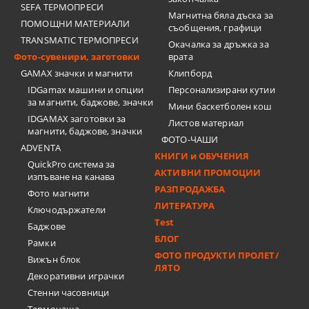
SEFA ТЕРМОПРЕСИ
Магнитна бяла дъска за
ПОМОЩНИ МАТЕРИАЛИ
съобщения, графици
TRANSMATIC ТЕРМОПРЕСИ
Окачалка за дръжка за
Фото-сувенири, заготовки
врата
GAMAX значки и магнити
Клипборд
IDGamax машини и опции
Персонализирани кутии
за магнити, баджове, значки
Мини баскетболен кош
IDGAMAX заготовки за
Листов материал
магнити, баджове, значки
ФОТО-ЧАШИ
ADVENTA
КНИГИ и ОБУЧЕНИЯ
QuickPro система за
АКТИВНИ ПРОМОЦИИ
изпъване на канава
РАЗПРОДАЖБА
Фото магнити
ЛИТЕРАТУРА
Ключодържатели
Test
Баджове
БЛОГ
Рамки
ФОТО ПРОДУКТИ ПРОЛЕТ/
Вижън блок
ЛЯТО
Декоративни играчки
Стенни часовници