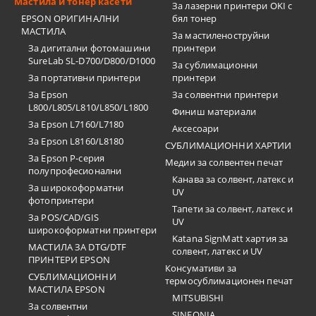
Мастила и тонер касети
За лазерни принтери OKI с
EPSON ОРИГИНАЛНИ
бял тонер
МАСТИЛА
За мастиленоструйни
За дигитални фотомашини
принтери
SureLab SL-D700/D800/D1000
За сублимационни
За портативни принтери
принтери
За Epson
За солвентни принтери
L800/L805/L810/L850/L1800
Финиш материали
За Epson L7160/L7180
Аксесоари
За Epson L8160/L8180
СУБЛИМАЦИОННИ ХАРТИИ
За Epson P-серия
Медии за солвентен печат
полупрофесионални
Канава за солвент, латекс и
За широкоформатни
UV
фотопринтери
Тапети за солвент, латекс и
За POS/CAD/GIS
UV
широкоформатни принтери
Katana SignMatt хартия за
МАСТИЛА ЗА DTG/DTF
солвент, латекс и UV
ПРИНТЕРИ EPSON
Консумативи за
СУБЛИМАЦИОННИ
термосублимационен печат
МАСТИЛА EPSON
MITSUBISHI
За солвентни
SINFONIA