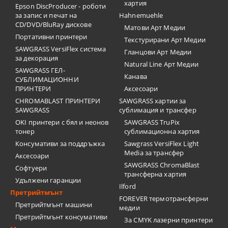
хартия
Epson DiscProducer - роботи
за запис и печат на
Hahnemuehle
CD/DVD/BluRay дискове
Матови Арт Медии
Портативни принтери
Текстурирани Арт Медии
SAWGRASS VersiFlex система
Гланцови Арт Медии
за декорация
Natural Line Арт Медии
SAWGRASS ГЕЛ-
Канава
СУБЛИМАЦИОННИ
ПРИНТЕРИ
Аксесоари
CHROMABLAST ПРИНТЕРИ
SAWGRASS хартии за
SAWGRASS
сублимация и трансфер
OKI принтери с бял и неонов
SAWGRASS TruPix
тонер
сублимационна хартия
Консумативи за поддръжка
Sawgrass VersiFlex Light
Media за трансфер
Аксесоари
SAWGRASS ChromaBlast
Софтуери
трансферна хартия
Удължени гаранции
Ilford
Претрийтмънт
FOREVER термотрансферни
Претрийтмънт машини
медии
Претрийтмънт консумативи
За CMYK лазерни принтери