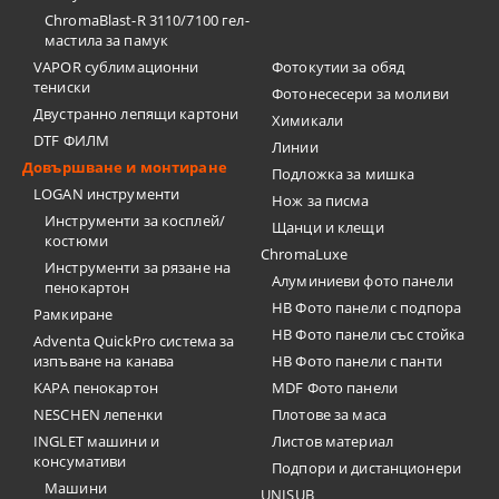
ChromaBlast-R 3110/7100 гел-
мастила за памук
VAPOR сублимационни
Фотокутии за обяд
тениски
Фотонесесери за моливи
Двустранно лепящи картони
Химикали
DTF ФИЛМ
Линии
Довършване и монтиране
Подложка за мишка
LOGAN инструменти
Нож за писма
Инструменти за косплей/
Щанци и клещи
костюми
ChromaLuxe
Инструменти за рязане на
Алуминиеви фото панели
пенокартон
HB Фото панели с подпора
Рамкиране
HB Фото панели със стойка
Adventa QuickPro система за
изпъване на канава
HB Фото панели с панти
KAPA пенокартон
MDF Фото панели
NESCHEN лепенки
Плотове за маса
INGLET машини и
Листов материал
консумативи
Подпори и дистанционери
Машини
UNISUB