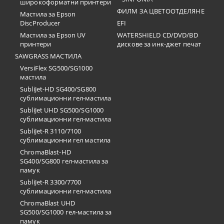
широкоформатни принтери
ФИЛМ ЗА ЦВЕТООТДЕЛЯНЕ
Мастила за Epson
DiscProducer
EFI
Мастила за Epson UV
WATERSHIELD CD/DVD/BD
принтери
дискове за инк-джет печат
SAWGRASS МАСТИЛА
VersiFlex SG500/SG1000
мастила
SubliJet-HD SG400/SG800
сублимационни гел-мастила
SubliJet UHD SG500/SG1000
сублимационни гел-мастила
SubliJet-R 3110/7100
сублимационни гел мастила
ChromaBlast-HD
SG400/SG800 гел-мастила за
памук
SubliJet-R 3300/7700
сублимационни гел-мастила
ChromaBlast UHD
SG500/SG1000 гел-мастила за
памук