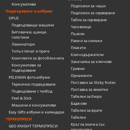
Консумативи
Подложки за чаши
Подвързване и албуми
Подложки за сервиране
OPUS
Табли за сервиране
Подвързващи машини
Часовници
Биговачки, щанци,
Пъзели
гилотини
Рамки за снимки
Ламинатори
Плакети
Топъл печат и преге
Ключодържатели
Комплекти за фотоблокчета
Закачалка за ключове
Консумативи за
Гривни
подвързване
Орнаменти
PELEMAN фотоалбуми
Поставки за Sticky Notes
Термично подвързване
Поставка за визитки
Подвързване с телбод
Tабелки за бюро
Peel & Stick
Баджове
Машини и консумативи
Табелки за врати
Easy Gifts албуми и календари
Табелки
ТЕРМОПРЕСИ
Кръгла значка със
GEO KNIGHT ТЕРМОПРЕСИ
закопчалка