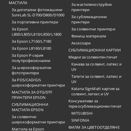
МАСТИЛА
За мастиленоструйни
За дигитални фотомашини
принтери
SureLab SL-D700/D800/D1000
За сублимационни
За портативни принтери
принтери
За Epson
За солвентни принтери
L800/L805/L810/L850/L1800
Финиш материали
За Epson L7160/L7180
Аксесоари
За Epson L8160/L8180
СУБЛИМАЦИОННИ ХАРТИИ
За Epson P-серия
Медии за солвентен печат
полупрофесионални
Канава за солвент, латекс и
За широкоформатни
UV
фотопринтери
Тапети за солвент, латекс и
За POS/CAD/GIS
UV
широкоформатни принтери
Katana SignMatt хартия за
МАСТИЛА ЗА DTG/DTF
солвент, латекс и UV
ПРИНТЕРИ EPSON
Консумативи за
СУБЛИМАЦИОННИ
термосублимационен печат
МАСТИЛА EPSON
MITSUBISHI
За солвентни
SINFONIA
широкоформатни принтери
ФИЛМ ЗА ЦВЕТООТДЕЛЯНЕ
Мастила за Epson