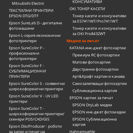
КОНСУМАТИВИ
Mitsubishi Electric
OKI ТОНЕР КАСЕТИ
ТЕКСТИЛНИ ПРИНТЕРИ
EPSON DTG/DTF
Тонер касети и консумативи
за ES7411WT/Pro7411WT
Epson SureLab D - дигитални
фотомашини
Тонер касети и консумативи
за OKI Pro8432WT
Epson L-серия икономични
фотопринтери
Медии за печат
Epson SureColor P -
KATANA инк-джет фотохартии
професионални
Премиум RC фотохартии
фотопринтери
Матови фотохартии
Epson SureColor F -
Двустранни фотохартии
СУБЛИМАЦИОННИ
ПРИНТЕРИ
Арт&Крафт хартии и канава
Epson SureColor S - солвентни
Самозалепващи фотохартии
широкоформатни принтери
Сублимационна хартия
Epson SureColor V - UV LED
EPSON хартии за печат
принтери
EPSON DryLab медии
Epson SureColor T -
EPSON инк-джет фотомедии
широкоформатни принтери/
скенери POS/CAD/GIS
EPSON Сублимационна
хартия
Epson DiscProducer - роботи
за запис и печат на
Hahnemuehle