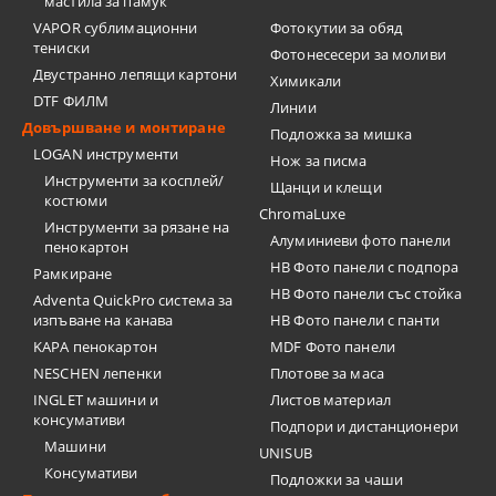
мастила за памук
VAPOR сублимационни
Фотокутии за обяд
тениски
Фотонесесери за моливи
Двустранно лепящи картони
Химикали
DTF ФИЛМ
Линии
Довършване и монтиране
Подложка за мишка
LOGAN инструменти
Нож за писма
Инструменти за косплей/
Щанци и клещи
костюми
ChromaLuxe
Инструменти за рязане на
Алуминиеви фото панели
пенокартон
HB Фото панели с подпора
Рамкиране
HB Фото панели със стойка
Adventa QuickPro система за
изпъване на канава
HB Фото панели с панти
KAPA пенокартон
MDF Фото панели
NESCHEN лепенки
Плотове за маса
INGLET машини и
Листов материал
консумативи
Подпори и дистанционери
Машини
UNISUB
Консумативи
Подложки за чаши