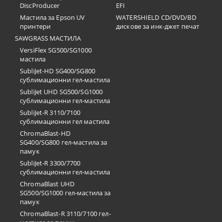
DiscProducer
EFI
Мастила за Epson UV
WATERSHIELD CD/DVD/BD
принтери
дискове за инк-джет печат
SAWGRASS МАСТИЛА
VersiFlex SG500/SG1000
мастила
SubliJet-HD SG400/SG800
сублимационни гел-мастила
SubliJet UHD SG500/SG1000
сублимационни гел-мастила
SubliJet-R 3110/7100
сублимационни гел мастила
ChromaBlast-HD
SG400/SG800 гел-мастила за
памук
SubliJet-R 3300/7700
сублимационни гел-мастила
ChromaBlast UHD
SG500/SG1000 гел-мастила за
памук
ChromaBlast-R 3110/7100 гел-