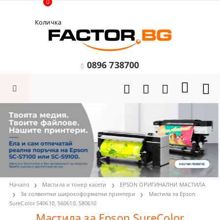
0
Количка
0896 738700
Начало
Мастила и тонер касети
EPSON ОРИГИНАЛНИ МАСТИЛА
За солвентни широкоформатни принтери
Мастила за Epson
SureColor S40610, S60610, S80610
Мастила за Epson SureColor