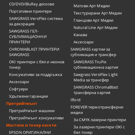
CD/DVD/BluRay дискове
Матови Арт Медии
Портативни принтери
Текстурирани Арт Медии
SAWGRASS VersiFlex система
Гланцови Арт Медии
за декорация
Natural Line Арт Медии
SAWGRASS ГЕЛ-
Канава
СУБЛИМАЦИОННИ
ПРИНТЕРИ
Аксесоари
CHROMABLAST ПРИНТЕРИ
SAWGRASS хартии за
SAWGRASS
сублимация и трансфер
OKI принтери с бял и неонов
SAWGRASS TruPix
тонер
сублимационна хартия
Консумативи за поддръжка
Sawgrass VersiFlex Light
Media за трансфер
Аксесоари
SAWGRASS ChromaBlast
Софтуери
трансферна хартия
Удължени гаранции
Ilford
Претрийтмънт
FOREVER термотрансферни
Претрийтмънт машини
медии
Претрийтмънт консумативи
За CMYK лазерни принтери
Мастила и тонер касети
За лазерни принтери OKI с
EPSON ОРИГИНАЛНИ
бял тонер