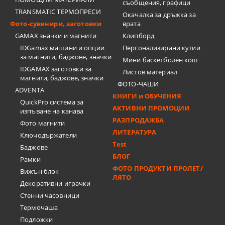
съобщения, графици
TRANSMATIC ТЕРМОПРЕСИ
Окачалка за дръжка за
Фото-сувенири, заготовки
врата
GAMAX значки и магнити
Клипборд
IDGamax машини и опции
Персонализирани кутии
за магнити, баджове, значки
Мини баскетболен кош
IDGAMAX заготовки за
Листов материал
магнити, баджове, значки
ФОТО-ЧАШИ
ADVENTA
КНИГИ и ОБУЧЕНИЯ
QuickPro система за
АКТИВНИ ПРОМОЦИИ
изпъване на канава
РАЗПРОДАЖБА
Фото магнити
ЛИТЕРАТУРА
Ключодържатели
Test
Баджове
БЛОГ
Рамки
ФОТО ПРОДУКТИ ПРОЛЕТ/
Вижън блок
ЛЯТО
Декоративни играчки
Стенни часовници
Термочашa
Подложки