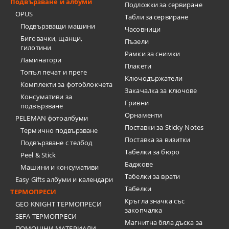
Подвързване и албуми
Подложки за сервиране
OPUS
Табли за сервиране
Подвързващи машини
Часовници
Биговачки, щанци,
Пъзели
гилотини
Рамки за снимки
Ламинатори
Плакети
Топъл печат и преге
Ключодържатели
Комплекти за фотоблокчета
Закачалка за ключове
Консумативи за
Гривни
подвързване
Орнаменти
PELEMAN фотоалбуми
Поставки за Sticky Notes
Термично подвързване
Поставка за визитки
Подвързване с телбод
Tабелки за бюро
Peel & Stick
Баджове
Машини и консумативи
Табелки за врати
Easy Gifts албуми и календари
Табелки
ТЕРМОПРЕСИ
Кръгла значка със
GEO KNIGHT ТЕРМОПРЕСИ
закопчалка
SEFA ТЕРМОПРЕСИ
Магнитна бяла дъска за
ПОМОЩНИ МАТЕРИАЛИ