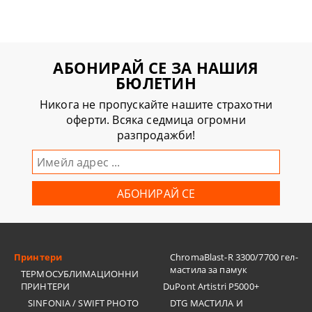
АБОНИРАЙ СЕ ЗА НАШИЯ
БЮЛЕТИН
Никога не пропускайте нашите страхотни
оферти. Всяка седмица огромни
разпродажби!
Принтери
ChromaBlast-R 3300/7700 гел-
мастила за памук
ТЕРМОСУБЛИМАЦИОННИ
ПРИНТЕРИ
DuPont Artistri P5000+
SINFONIA / SWIFT PHOTO
DTG МАСТИЛА И