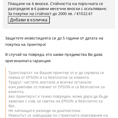
Плащане на 6 вноски. Стойността на поръчката се
разпределя в 6 равни месечни вноски с оскъпяване.
За покупки на стойност до 2000 лв. / €1022.61
Защитете инвестицията си до 5 години от датата на
покупка на принтера!
В случай на повреда, ето какви предимства Ви дава
оригиналната гаранция:
Транспортът на Вашия принтер от и до сервиза се
поема от EPSON и са безплатни за клиента.
Трудът, частите, мастила и всички останали
консуамтиви се поемат от EPSON и са безплатни за
клиента.
Ако принтерът е тежко повреден, може дори да бъде
заменен с нов, за сметка на EPSON и безплатно за
Вас.
Не заплащате разходи за диагностика.
Ремонтът се извършва по стриктните изисквания на