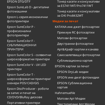
EPSON DTG/DTF
Тонер касети и консумативи
за ES7411WT/Pro7411WT
Epson SureLab D - дигитални
фотомашини
Тонер касети и консумативи
за OKI Pro8432WT
Epson L-серия икономични
фотопринтери
Медии за печат
Epson SureColor P -
KATANA инк-джет фотохартии
професионални
Премиум RC фотохартии
фотопринтери
Матови фотохартии
Epson SureColor F -
Двустранни фотохартии
СУБЛИМАЦИОННИ
ПРИНТЕРИ
Арт&Крафт хартии и канава
Epson SureColor S - солвентни
Самозалепващи фотохартии
широкоформатни принтери
Сублимационна хартия
Epson SureColor V - UV LED
EPSON хартии за печат
принтери
EPSON DryLab медии
Epson SureColor T -
EPSON инк-джет фотомедии
широкоформатни принтери/
скенери POS/CAD/GIS
EPSON Сублимационна
хартия
Epson DiscProducer - роботи
за запис и печат на
Hahnemuehle
CD/DVD/BluRay дискове
Матови Арт Медии
Портативни принтери
Текстурирани Арт Медии