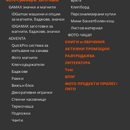
Фото-сувенири, заготовки
врата
GAMAX значки и магнити
Клипборд
IDGamax машини и опции
Персонализирани кутии
за магнити, баджове, значки
Мини баскетболен кош
IDGAMAX заготовки за
Листов материал
магнити, баджове, значки
ФОТО-ЧАШИ
ADVENTA
КНИГИ и ОБУЧЕНИЯ
QuickPro система за
АКТИВНИ ПРОМОЦИИ
изпъване на канава
РАЗПРОДАЖБА
Фото магнити
ЛИТЕРАТУРА
Ключодържатели
Test
Баджове
БЛОГ
Рамки
ФОТО ПРОДУКТИ ПРОЛЕТ/
Вижън блок
ЛЯТО
Декоративни играчки
Стенни часовници
Термочашa
Подложки
Чанти