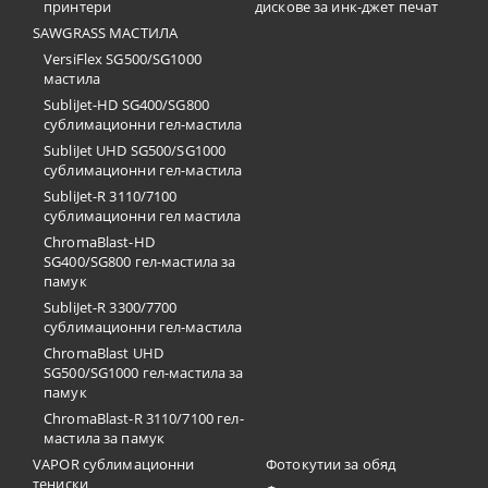
принтери
дискове за инк-джет печат
SAWGRASS МАСТИЛА
VersiFlex SG500/SG1000
мастила
SubliJet-HD SG400/SG800
сублимационни гел-мастила
SubliJet UHD SG500/SG1000
сублимационни гел-мастила
SubliJet-R 3110/7100
сублимационни гел мастила
ChromaBlast-HD
SG400/SG800 гел-мастила за
памук
SubliJet-R 3300/7700
сублимационни гел-мастила
ChromaBlast UHD
SG500/SG1000 гел-мастила за
памук
ChromaBlast-R 3110/7100 гел-
мастила за памук
VAPOR сублимационни
Фотокутии за обяд
тениски