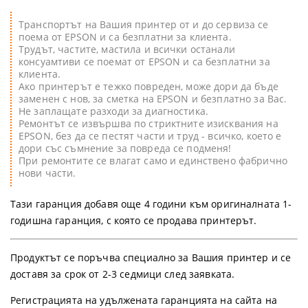
Транспортът на Вашия принтер от и до сервиза се
поема от EPSON и са безплатни за клиента.
Трудът, частите, мастила и всички останали
консуамтиви се поемат от EPSON и са безплатни за
клиента.
Ако принтерът е тежко повреден, може дори да бъде
заменен с нов, за сметка на EPSON и безплатно за Вас.
Не заплащате разходи за диагностика.
Ремонтът се извършва по стриктните изисквания на
EPSON, без да се пестят части и труд - всичко, което е
дори със съмнение за повреда се подменя!
При ремонтите се влагат само и единствено фабрично
нови части.
Тази гаранция добавя още 4 години към оригиналната 1-
годишна гаранция, с която се продава принтерът.
Продуктът се поръчва специално за Вашия принтер и се
доставя за срок от 2-3 седмици след заявката.
Регистрацията на удължената гаранцията на сайта на