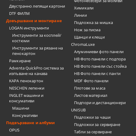
Фотонесесери за моливи
Двустранно лепящи картони
Химикали
DTF ФИЛМ
Линии
Довършване и монтиране
Подложка за мишка
LOGAN инструменти
Нож за писма
Инструменти за косплей/
Щанци и клещи
костюми
ChromaLuxe
Инструменти за рязане на
Алуминиеви фото панели
пенокартон
HB Фото панели с подпора
Рамкиране
HB Фото панели със стойка
Adventa QuickPro система за
изпъване на канава
HB Фото панели с панти
KAPA пенокартон
MDF Фото панели
NESCHEN лепенки
Плотове за маса
INGLET машини и
Листов материал
консумативи
Подпори и дистанционери
Машини
UNISUB
Консумативи
Подложки за чаши
Подвързване и албуми
Подложки за сервиране
OPUS
Табли за сервиране