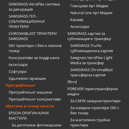
SAWGRASS VersiFlex система
Гланцови Арт Медии
за декорация
Natural Line Арт Медии
SAWGRASS ГЕЛ-
Канава
СУБЛИМАЦИОННИ
ПРИНТЕРИ
Аксесоари
CHROMABLAST ПРИНТЕРИ
SAWGRASS хартии за
SAWGRASS
сублимация и трансфер
OKI принтери с бял и неонов
SAWGRASS TruPix
тонер
сублимационна хартия
Консумативи за поддръжка
Sawgrass VersiFlex Light
Media за трансфер
Аксесоари
SAWGRASS ChromaBlast
Софтуери
трансферна хартия
Удължени гаранции
Ilford
Претрийтмънт
FOREVER термотрансферни
Претрийтмънт машини
медии
Претрийтмънт консумативи
За CMYK лазерни принтери
Мастила и тонер касети
За лазерни принтери OKI с
EPSON ОРИГИНАЛНИ
бял тонер
МАСТИЛА
За мастиленоструйни
За дигитални фотомашини
принтери