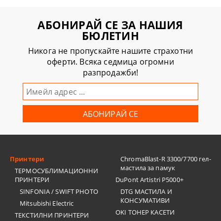
АБОНИРАЙ СЕ ЗА НАШИЯ
БЮЛЕТИН
Никога не пропускайте нашите страхотни
оферти. Всяка седмица огромни
разпродажби!
Принтери
ChromaBlast-R 3300/7700 гел-
мастила за памук
ТЕРМОСУБЛИМАЦИОННИ
ПРИНТЕРИ
DuPont Artistri P5000+
SINFONIA / SWIFT PHOTO
DTG МАСТИЛА И
КОНСУМАТИВИ
Mitsubishi Electric
OKI ТОНЕР КАСЕТИ
ТЕКСТИЛНИ ПРИНТЕРИ