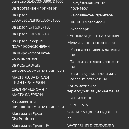
SureLab SL-D700/D800/D1000
За сублимационни
За портативни принтери
принтери
За Epson
За солвентни принтери
L800/L805/L810/L850/L1800
Финиш материали
За Epson L7160/L7180
Аксесоари
За Epson L8160/L8180
СУБЛИМАЦИОННИ ХАРТИИ
За Epson P-серия
Медии за солвентен печат
полупрофесионални
Канава за солвент, латекс и
За широкоформатни
UV
фотопринтери
Тапети за солвент, латекс и
За POS/CAD/GIS
UV
широкоформатни принтери
Katana SignMatt хартия за
МАСТИЛА ЗА DTG/DTF
солвент, латекс и UV
ПРИНТЕРИ EPSON
Консумативи за
СУБЛИМАЦИОННИ
термосублимационен печат
МАСТИЛА EPSON
MITSUBISHI
За солвентни
SINFONIA
широкоформатни принтери
ФИЛМ ЗА ЦВЕТООТДЕЛЯНЕ
Мастила за Epson
DiscProducer
EFI
Мастила за Epson UV
WATERSHIELD CD/DVD/BD