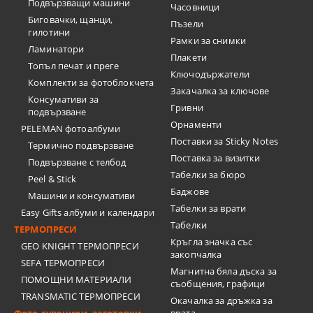
Подвързващи машини
Часовници
Биговачки, щанци,
Пъзели
гилотини
Рамки за снимки
Ламинатори
Плакети
Топъл печат и преге
Ключодържатели
Комплекти за фотоблокчета
Закачалка за ключове
Консумативи за
Гривни
подвързване
Орнаменти
PELEMAN фотоалбуми
Поставки за Sticky Notes
Термично подвързване
Поставка за визитки
Подвързване с телбод
Tабелки за бюро
Peel & Stick
Баджове
Машини и консумативи
Табелки за врати
Easy Gifts албуми и календари
Табелки
ТЕРМОПРЕСИ
Кръгла значка със
GEO KNIGHT ТЕРМОПРЕСИ
закопчалка
SEFA ТЕРМОПРЕСИ
Магнитна бяла дъска за
ПОМОЩНИ МАТЕРИАЛИ
съобщения, графици
TRANSMATIC ТЕРМОПРЕСИ
Окачалка за дръжка за