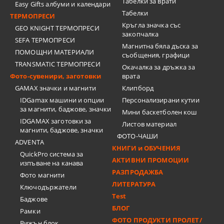
Табелки за врати
Easy Gifts албуми и календари
Табелки
ТЕРМОПРЕСИ
Кръгла значка със
GEO KNIGHT ТЕРМОПРЕСИ
закопчалка
SEFA ТЕРМОПРЕСИ
Магнитна бяла дъска за
ПОМОЩНИ МАТЕРИАЛИ
съобщения, графици
TRANSMATIC ТЕРМОПРЕСИ
Окачалка за дръжка за
Фото-сувенири, заготовки
врата
GAMAX значки и магнити
Клипборд
IDGamax машини и опции
Персонализирани кутии
за магнити, баджове, значки
Мини баскетболен кош
IDGAMAX заготовки за
Листов материал
магнити, баджове, значки
ФОТО-ЧАШИ
ADVENTA
КНИГИ и ОБУЧЕНИЯ
QuickPro система за
АКТИВНИ ПРОМОЦИИ
изпъване на канава
РАЗПРОДАЖБА
Фото магнити
ЛИТЕРАТУРА
Ключодържатели
Test
Баджове
БЛОГ
Рамки
ФОТО ПРОДУКТИ ПРОЛЕТ/
Вижън блок