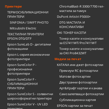
Принтери
ChromaBlast-R 3300/7700 гел-
мастила за памук
ТЕРМОСУБЛИМАЦИОННИ
ПРИНТЕРИ
DuPont Artistri P5000+
SINFONIA / SWIFT PHOTO
DTG МАСТИЛА И
КОНСУМАТИВИ
Mitsubishi Electric
OKI ТОНЕР КАСЕТИ
ТЕКСТИЛНИ ПРИНТЕРИ
EPSON DTG/DTF
Тонер касети и консумативи
за ES7411WT/Pro7411WT
Epson SureLab D - дигитални
фотомашини
Тонер касети и консумативи
за OKI Pro8432WT
Epson L-серия икономични
фотопринтери
Медии за печат
Epson SureColor P -
KATANA инк-джет фотохартии
професионални
Премиум RC фотохартии
фотопринтери
Матови фотохартии
Epson SureColor F -
Двустранни фотохартии
СУБЛИМАЦИОННИ
ПРИНТЕРИ
Арт&Крафт хартии и канава
Epson SureColor S - солвентни
Самозалепващи фотохартии
широкоформатни принтери
Сублимационна хартия
Epson SureColor V - UV LED
EPSON хартии за печат
принтери