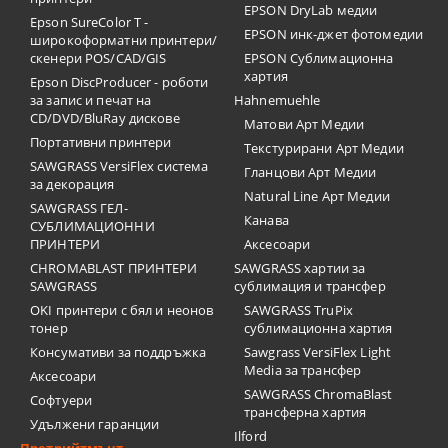
EPSON DryLab медии
Epson SureColor T -
EPSON инк-джет фотомедии
широкоформатни принтери/
скенери POS/CAD/GIS
EPSON Сублимационна
хартия
Epson DiscProducer - роботи
за запис и печат на
Hahnemuehle
CD/DVD/BluRay дискове
Матови Арт Медии
Портативни принтери
Текстурирани Арт Медии
SAWGRASS VersiFlex система
Гланцови Арт Медии
за декорация
Natural Line Арт Медии
SAWGRASS ГЕЛ-
Канава
СУБЛИМАЦИОННИ
ПРИНТЕРИ
Аксесоари
CHROMABLAST ПРИНТЕРИ
SAWGRASS хартии за
SAWGRASS
сублимация и трансфер
OKI принтери с бял и неонов
SAWGRASS TruPix
тонер
сублимационна хартия
Консумативи за поддръжка
Sawgrass VersiFlex Light
Media за трансфер
Аксесоари
SAWGRASS ChromaBlast
Софтуери
трансферна хартия
Удължени гаранции
Ilford