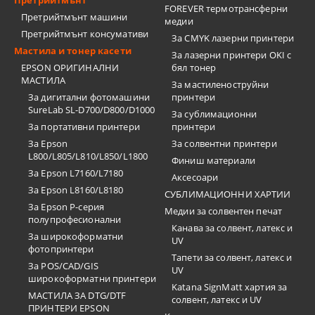
Претрийтмънт
FOREVER термотрансферни
Претрийтмънт машини
медии
Претрийтмънт консумативи
За CMYK лазерни принтери
Мастила и тонер касети
За лазерни принтери OKI с
EPSON ОРИГИНАЛНИ
бял тонер
МАСТИЛА
За мастиленоструйни
За дигитални фотомашини
принтери
SureLab SL-D700/D800/D1000
За сублимационни
За портативни принтери
принтери
За Epson
За солвентни принтери
L800/L805/L810/L850/L1800
Финиш материали
За Epson L7160/L7180
Аксесоари
За Epson L8160/L8180
СУБЛИМАЦИОННИ ХАРТИИ
За Epson P-серия
Медии за солвентен печат
полупрофесионални
Канава за солвент, латекс и
За широкоформатни
UV
фотопринтери
Тапети за солвент, латекс и
За POS/CAD/GIS
UV
широкоформатни принтери
Katana SignMatt хартия за
МАСТИЛА ЗА DTG/DTF
солвент, латекс и UV
ПРИНТЕРИ EPSON