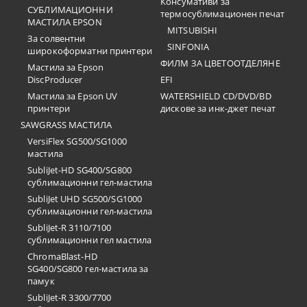
Консумативи за
СУБЛИМАЦИОННИ
термосублимационен печат
МАСТИЛА EPSON
MITSUBISHI
За солвентни
SINFONIA
широкоформатни принтери
ФИЛМ ЗА ЦВЕТООТДЕЛЯНЕ
Мастила за Epson
DiscProducer
EFI
Мастила за Epson UV
WATERSHIELD CD/DVD/BD
принтери
дискове за инк-джет печат
SAWGRASS МАСТИЛА
VersiFlex SG500/SG1000
мастила
SubliJet-HD SG400/SG800
сублимационни гел-мастила
SubliJet UHD SG500/SG1000
сублимационни гел-мастила
SubliJet-R 3110/7100
сублимационни гел мастила
ChromaBlast-HD
SG400/SG800 гел-мастила за
памук
SubliJet-R 3300/7700