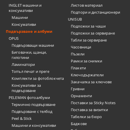
INGLET машини и
Листов материал
консумативи
Подпори и дистанционери
Машини
UNISUB
Консумативи
Подложки за чаши
Подвързване и албуми
Подложки за сервиране
OPUS
Табли за сервиране
Подвързващи машини
Часовници
Биговачки, щанци,
Пъзели
гилотини
Рамки за снимки
Ламинатори
Плакети
Топъл печат и преге
Ключодържатели
Комплекти за фотоблокчета
Закачалка за ключове
Консумативи за
Гривни
подвързване
Орнаменти
PELEMAN фотоалбуми
Поставки за Sticky Notes
Термично подвързване
Поставка за визитки
Подвързване с телбод
Tабелки за бюро
Peel & Stick
Баджове
Машини и консумативи