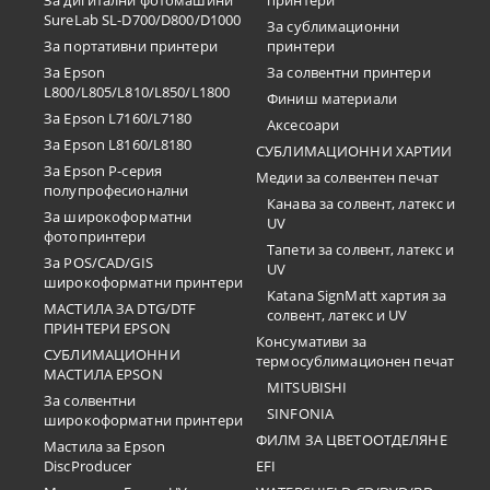
SureLab SL-D700/D800/D1000
За сублимационни
За портативни принтери
принтери
За Epson
За солвентни принтери
L800/L805/L810/L850/L1800
Финиш материали
За Epson L7160/L7180
Аксесоари
За Epson L8160/L8180
СУБЛИМАЦИОННИ ХАРТИИ
За Epson P-серия
Медии за солвентен печат
полупрофесионални
Канава за солвент, латекс и
За широкоформатни
UV
фотопринтери
Тапети за солвент, латекс и
За POS/CAD/GIS
UV
широкоформатни принтери
Katana SignMatt хартия за
МАСТИЛА ЗА DTG/DTF
солвент, латекс и UV
ПРИНТЕРИ EPSON
Консумативи за
СУБЛИМАЦИОННИ
термосублимационен печат
МАСТИЛА EPSON
MITSUBISHI
За солвентни
SINFONIA
широкоформатни принтери
ФИЛМ ЗА ЦВЕТООТДЕЛЯНЕ
Мастила за Epson
DiscProducer
EFI