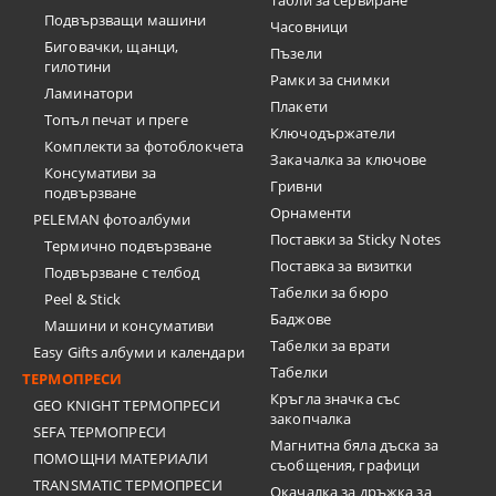
Подвързващи машини
Часовници
Биговачки, щанци,
Пъзели
гилотини
Рамки за снимки
Ламинатори
Плакети
Топъл печат и преге
Ключодържатели
Комплекти за фотоблокчета
Закачалка за ключове
Консумативи за
Гривни
подвързване
Орнаменти
PELEMAN фотоалбуми
Поставки за Sticky Notes
Термично подвързване
Поставка за визитки
Подвързване с телбод
Tабелки за бюро
Peel & Stick
Баджове
Машини и консумативи
Табелки за врати
Easy Gifts албуми и календари
Табелки
ТЕРМОПРЕСИ
Кръгла значка със
GEO KNIGHT ТЕРМОПРЕСИ
закопчалка
SEFA ТЕРМОПРЕСИ
Магнитна бяла дъска за
ПОМОЩНИ МАТЕРИАЛИ
съобщения, графици
TRANSMATIC ТЕРМОПРЕСИ
Окачалка за дръжка за