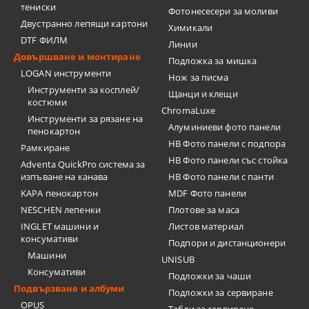
тениски
Фотонесесери за моливи
Двустранно лепящи картони
Химикали
DTF ФИЛМ
Линии
Довършване и монтиране
Подложка за мишка
LOGAN инструменти
Нож за писма
Инструменти за косплей/
Щанци и клещи
костюми
ChromaLuxe
Инструменти за рязане на
Алуминиеви фото панели
пенокартон
HB Фото панели с подпора
Рамкиране
HB Фото панели със стойка
Adventa QuickPro система за
изпъване на канава
HB Фото панели с панти
KAPA пенокартон
MDF Фото панели
NESCHEN лепенки
Плотове за маса
INGLET машини и
Листов материал
консумативи
Подпори и дистанционери
Машини
UNISUB
Консумативи
Подложки за чаши
Подвързване и албуми
Подложки за сервиране
OPUS
Табли за сервиране