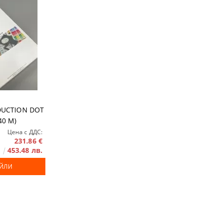
аранции
DUCTION DOT
40 Μ)
Цена с ДДС:
231.86 €
453.48 лв.
АЙЛИ