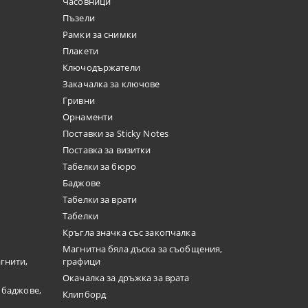
Часовници
Пъзели
Рамки за снимки
Плакети
Ключодържатели
Закачалка за ключове
Гривни
Орнаменти
Поставки за Sticky Notes
Поставка за визитки
Tабелки за бюро
Баджове
Табелки за врати
Табелки
Кръгла значка със закопчалка
Магнитна бяла дъска за съобщения,
гнити,
графици
Окачалка за дръжка за врата
 баджове,
Клипборд