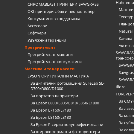
Hahnemu
CHROMABLAST ПРИНТЕРИ SAWGRASS
Матови
OKI принтери с бял и неонов тонер
Текстур
Консумативи за поддръжка
Гланцо
Аксесоари
Natural
Софтуери
Канава
Удължени гаранции
Аксесо
Претрийтмънт
SAWGRASS
Претрийтмънт машини
трансфер
Претрийтмънт консумативи
SAWGRAS
Мастила и тонер касети
Sawgrass
EPSON ОРИГИНАЛНИ МАСТИЛА
SAWGRAS
За дигитални фотомашини SureLab SL-
Ilford
D700/D800/D1000
FOREVER 
За портативни принтери
За CMYK
За Epson L800/L805/L810/L850/L1800
За лазе
За Epson L7160/L7180
За маст
За Epson L8160/L8180
За суб
За Epson P-серия полупрофесионални
За солв
За широкоформатни фотопринтери