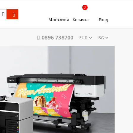
0
Магазини
Количка
Вход
0896 738700
EUR
BG