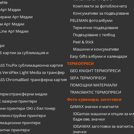
ehle
Комплекти за фотоблокчета
 Арт Медии
Консумативи за подвързване
ирани Арт Медии
PELEMAN фотоалбуми
ви Арт Медии
Термично подвързване
 Line Арт Медии
Подвързване с телбод
Peel & Stick
ари
Машини и консумативи
 хартии за сублимация и
Easy Gifts албуми и календари
ТЕРМОПРЕСИ
S TruPix сублимационна хартия
GEO KNIGHT ТЕРМОПРЕСИ
 VersiFlex Light Media за трансфер
SEFA ТЕРМОПРЕСИ
S ChromaBlast трансферна хартия
ПОМОЩНИ МАТЕРИАЛИ
TRANSMATIC ТЕРМОПРЕСИ
термотрансферни медии
Фото-сувенири, заготовки
 лазерни принтери
GAMAX значки и магнити
рни принтери OKI с бял тонер
IDGamax машини и опции за ма
иленоструйни принтери
баджове, значки
лимационни принтери
IDGAMAX заготовки за магнити,
ентни принтери
значки