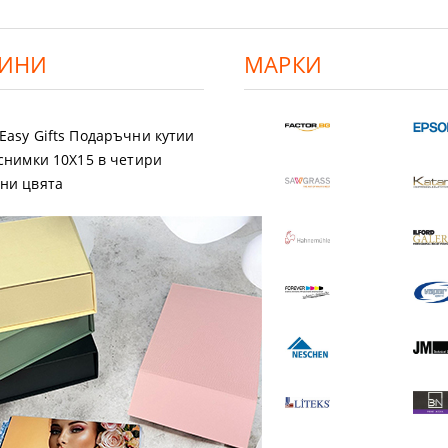
ИНИ
МАРКИ
Easy Gifts Подаръчни кутии
 снимки 10X15 в четири
ни цвята
a Магнит EASI
Premium Luster 200
1.03 €
2.01 лв.
17.40 €
34.03 лв.
 ДЕТАЙЛИ
ВИЖ ДЕТАЙЛИ