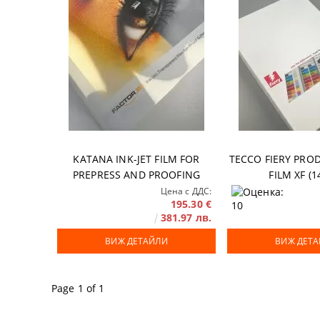
Аксесоари
DTF ФИЛМ
Софтуери
Удължени г
KATANA INK-JET FILM FOR
TECCO FIERY PRO
PREPRESS AND PROOFING
FILM XF (1
Цена с ДДС:
195.30 €
381.97 лв.
ВИЖ ДЕТАЙЛИ
ВИЖ ДЕТ
Page 1 of 1