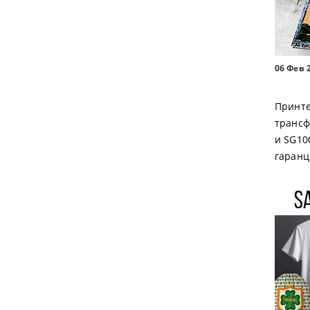
06 Фев 
Принте
трансф
и SG10
гаранц