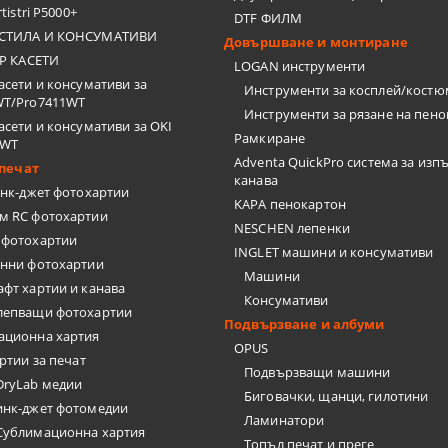
tistri P5000+
DTF ФИЛМ
СТИЛА И КОНСУМАТИВИ
Довършване и монтиране
Р КАСЕТИ
LOGAN инструменти
асети и консумативи за
Инструменти за косплей/кост
WT/Pro7411WT
Инструменти за рязане на пен
асети и консумативи за OKI
Рамкиране
2WT
Adventa QuickPro система за изп
печат
канава
нк-джет фотохартии
KAPA пенокартон
м RC фотохартии
NESCHEN лепенки
 фотохартии
INGLET машини и консумативи
анни фотохартии
Машини
фт хартии и канава
Консумативи
лепващи фотохартии
Подвързване и албуми
ационна хартия
OPUS
ртии за печат
Подвързващи машини
DryLab медии
Биговачки, щанци, гилотини
инк-джет фотомедии
Ламинатори
Сублимационна хартия
Топъл печат и преге