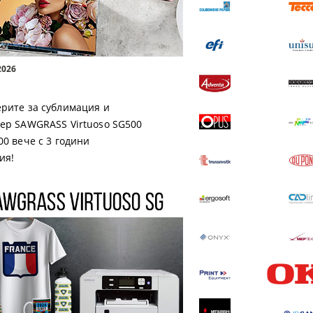
2026
рите за сублимация и
ер SAWGRASS Virtuoso SG500
00 вече с 3 години
ия!