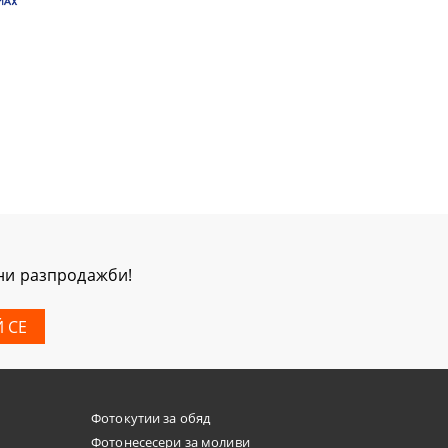
мни разпродажби!
Фотокутии за обяд
Фотонесесери за моливи