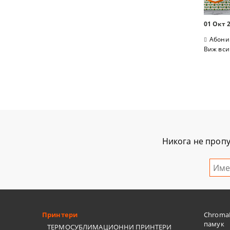
01 Окт 
Абони
Виж вси
Никога не пропу
Принтери
ChromaB
памук
ТЕРМОСУБЛИМАЦИОННИ ПРИНТЕРИ