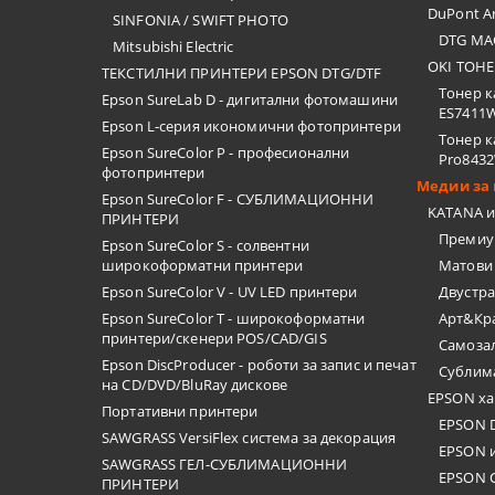
DuPont Ar
SINFONIA / SWIFT PHOTO
DTG МА
Mitsubishi Electric
OKI ТОНЕ
ТЕКСТИЛНИ ПРИНТЕРИ EPSON DTG/DTF
Тонер к
Epson SureLab D - дигитални фотомашини
ES7411
Epson L-серия икономични фотопринтери
Тонер к
Epson SureColor P - професионални
Pro843
фотопринтери
Медии за 
Epson SureColor F - СУБЛИМАЦИОННИ
KATANA и
ПРИНТЕРИ
Премиу
Epson SureColor S - солвентни
широкоформатни принтери
Матови
Epson SureColor V - UV LED принтери
Двустр
Epson SureColor T - широкоформатни
Арт&Кра
принтери/скенери POS/CAD/GIS
Самоза
Epson DiscProducer - роботи за запис и печат
Сублим
на CD/DVD/BluRay дискове
EPSON ха
Портативни принтери
EPSON 
SAWGRASS VersiFlex система за декорация
EPSON 
SAWGRASS ГЕЛ-СУБЛИМАЦИОННИ
EPSON 
ПРИНТЕРИ