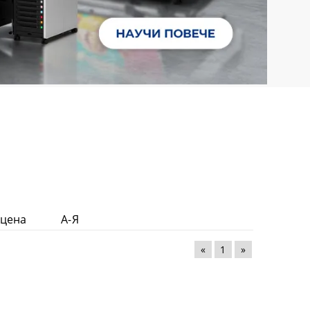
 цена
А-Я
«
1
»