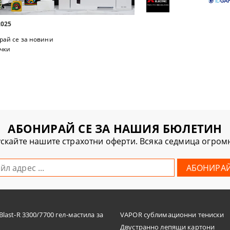
2025
рай се за новини
чки
АБОНИРАЙ СЕ ЗА НАШИЯ БЮЛЕТИН
скайте нашите страхотни оферти. Всяка седмица огро
last-R 3300/7700 гел-мастила за
VAPOR сублимационни тениски
Двустранно лепящи картони