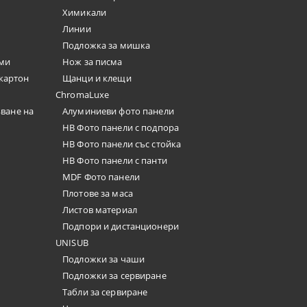
Химикали
Линии
Подложка за мишка
юми
Нож за писма
окартон
Щанци и клещи
ChromaLuxe
ъване на
Алуминиеви фото панели
HB Фото панели с подпора
HB Фото панели със стойка
HB Фото панели с панти
MDF Фото панели
Плотове за маса
Листов материал
Подпори и дистанционери
UNISUB
Подложки за чаши
Подложки за сервиране
Табли за сервиране