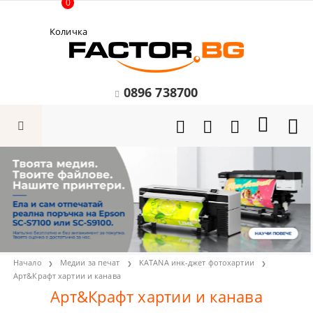
0
Количка
0896 738700
Начало
Медии за печат
KATANA инк-джет фотохартии
Арт&Крафт хартии и канава
Арт&Крафт хартии и канава