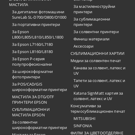
МАСТИЛА
За мастиленоструйни
За дигитални фотомашини
принтери
SureLab SL-D700/D800/D1000
За сублимационни
За портативни принтери
принтери
За Epson
За солвентни принтери
L800/L805/L810/L850/L1800
Финиш материали
За Epson L7160/L7180
Аксесоари
За Epson L8160/L8180
СУБЛИМАЦИОННИ ХАРТИИ
За Epson P-серия
Медии за солвентен печат
полупрофесионални
Канава за солвент, латекс и
За широкоформатни
UV
фотопринтери
Тапети за солвент, латекс и
За POS/CAD/GIS
UV
широкоформатни принтери
Katana SignMatt хартия за
МАСТИЛА ЗА DTG/DTF
солвент, латекс и UV
ПРИНТЕРИ EPSON
Консумативи за
СУБЛИМАЦИОННИ
термосублимационен печат
МАСТИЛА EPSON
MITSUBISHI
За солвентни
SINFONIA
широкоформатни принтери
ФИЛМ ЗА ЦВЕТООТДЕЛЯНЕ
Мастила за Epson