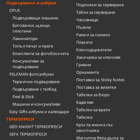
Подвързване и албуми
Подложки за сервиране
OPUS
Табли за сервиране
Подвързващи машини
Часовници
Биговачки, щанци,
Пъзели
гилотини
Рамки за снимки
Ламинатори
Плакети
Топъл печат и преге
Ключодържатели
Комплекти за фотоблокчета
Закачалка за ключове
Консумативи за
Гривни
подвързване
Орнаменти
PELEMAN фотоалбуми
Поставки за Sticky Notes
Термично подвързване
Поставка за визитки
Подвързване с телбод
Tабелки за бюро
Peel & Stick
Баджове
Машини и консумативи
Табелки за врати
Easy Gifts албуми и календари
Табелки
ТЕРМОПРЕСИ
Кръгла значка със
GEO KNIGHT ТЕРМОПРЕСИ
закопчалка
SEFA ТЕРМОПРЕСИ
Магнитна бяла дъска за