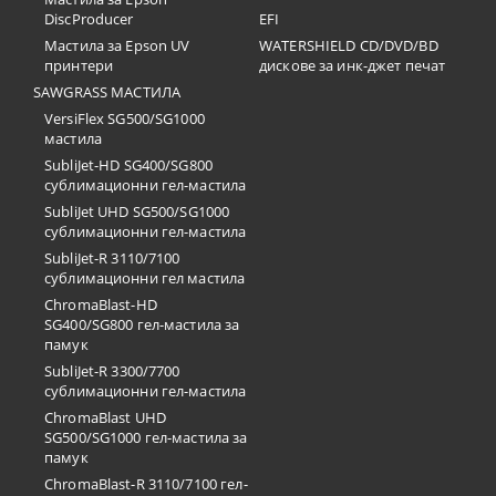
DiscProducer
EFI
Мастила за Epson UV
WATERSHIELD CD/DVD/BD
принтери
дискове за инк-джет печат
SAWGRASS МАСТИЛА
VersiFlex SG500/SG1000
мастила
SubliJet-HD SG400/SG800
сублимационни гел-мастила
SubliJet UHD SG500/SG1000
сублимационни гел-мастила
SubliJet-R 3110/7100
сублимационни гел мастила
ChromaBlast-HD
SG400/SG800 гел-мастила за
памук
SubliJet-R 3300/7700
сублимационни гел-мастила
ChromaBlast UHD
SG500/SG1000 гел-мастила за
памук
ChromaBlast-R 3110/7100 гел-