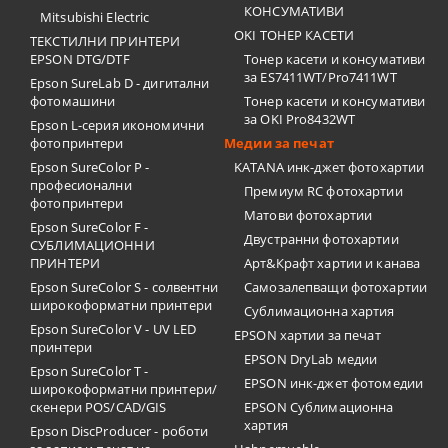
КОНСУМАТИВИ
Mitsubishi Electric
OKI ТОНЕР КАСЕТИ
ТЕКСТИЛНИ ПРИНТЕРИ
EPSON DTG/DTF
Тонер касети и консумативи
за ES7411WT/Pro7411WT
Epson SureLab D - дигитални
фотомашини
Тонер касети и консумативи
за OKI Pro8432WT
Epson L-серия икономични
фотопринтери
Медии за печат
Epson SureColor P -
KATANA инк-джет фотохартии
професионални
Премиум RC фотохартии
фотопринтери
Матови фотохартии
Epson SureColor F -
Двустранни фотохартии
СУБЛИМАЦИОННИ
ПРИНТЕРИ
Арт&Крафт хартии и канава
Epson SureColor S - солвентни
Самозалепващи фотохартии
широкоформатни принтери
Сублимационна хартия
Epson SureColor V - UV LED
EPSON хартии за печат
принтери
EPSON DryLab медии
Epson SureColor T -
EPSON инк-джет фотомедии
широкоформатни принтери/
скенери POS/CAD/GIS
EPSON Сублимационна
хартия
Epson DiscProducer - роботи