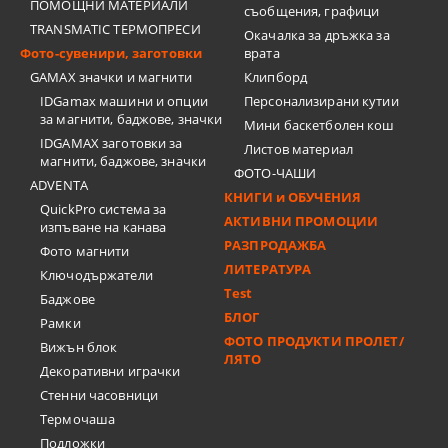
ПОМОЩНИ МАТЕРИАЛИ
съобщения, графици
TRANSMATIC ТЕРМОПРЕСИ
Окачалка за дръжка за
Фото-сувенири, заготовки
врата
GAMAX значки и магнити
Клипборд
IDGamax машини и опции
Персонализирани кутии
за магнити, баджове, значки
Мини баскетболен кош
IDGAMAX заготовки за
Листов материал
магнити, баджове, значки
ФОТО-ЧАШИ
ADVENTA
КНИГИ и ОБУЧЕНИЯ
QuickPro система за
АКТИВНИ ПРОМОЦИИ
изпъване на канава
РАЗПРОДАЖБА
Фото магнити
ЛИТЕРАТУРА
Ключодържатели
Test
Баджове
БЛОГ
Рамки
ФОТО ПРОДУКТИ ПРОЛЕТ/
Вижън блок
ЛЯТО
Декоративни играчки
Стенни часовници
Термочашa
Подложки