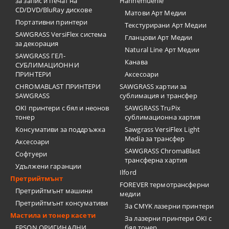
за запис и печат на
Hahnemuehle
CD/DVD/BluRay дискове
Матови Арт Медии
Портативни принтери
Текстурирани Арт Медии
SAWGRASS VersiFlex система
Гланцови Арт Медии
за декорация
Natural Line Арт Медии
SAWGRASS ГЕЛ-
Канава
СУБЛИМАЦИОННИ
ПРИНТЕРИ
Аксесоари
CHROMABLAST ПРИНТЕРИ
SAWGRASS хартии за
SAWGRASS
сублимация и трансфер
OKI принтери с бял и неонов
SAWGRASS TruPix
тонер
сублимационна хартия
Консумативи за поддръжка
Sawgrass VersiFlex Light
Media за трансфер
Аксесоари
SAWGRASS ChromaBlast
Софтуери
трансферна хартия
Удължени гаранции
Ilford
Претрийтмънт
FOREVER термотрансферни
Претрийтмънт машини
медии
Претрийтмънт консумативи
За CMYK лазерни принтери
Мастила и тонер касети
За лазерни принтери OKI с
EPSON ОРИГИНАЛНИ
бял тонер