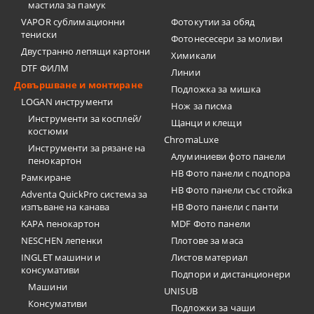
мастила за памук
VAPOR сублимационни
Фотокутии за обяд
тениски
Фотонесесери за моливи
Двустранно лепящи картони
Химикали
DTF ФИЛМ
Линии
Довършване и монтиране
Подложка за мишка
LOGAN инструменти
Нож за писма
Инструменти за косплей/
Щанци и клещи
костюми
ChromaLuxe
Инструменти за рязане на
Алуминиеви фото панели
пенокартон
HB Фото панели с подпора
Рамкиране
HB Фото панели със стойка
Adventa QuickPro система за
изпъване на канава
HB Фото панели с панти
KAPA пенокартон
MDF Фото панели
NESCHEN лепенки
Плотове за маса
INGLET машини и
Листов материал
консумативи
Подпори и дистанционери
Машини
UNISUB
Консумативи
Подложки за чаши