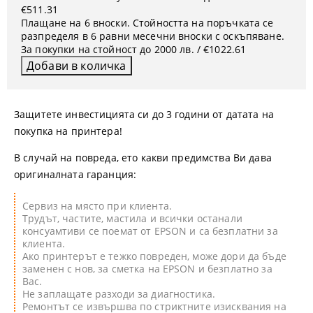
€511.31
Плащане на 6 вноски. Стойността на поръчката се
разпределя в 6 равни месечни вноски с оскъпяване.
За покупки на стойност до 2000 лв. / €1022.61
Защитете инвестицията си до 3 години от датата на
покупка на принтера!
В случай на повреда, ето какви предимства Ви дава
оригиналната гаранция:
Сервиз на място при клиента.
Трудът, частите, мастила и всички останали
консуамтиви се поемат от EPSON и са безплатни за
клиента.
Ако принтерът е тежко повреден, може дори да бъде
заменен с нов, за сметка на EPSON и безплатно за
Вас.
Не заплащате разходи за диагностика.
Ремонтът се извършва по стриктните изисквания на