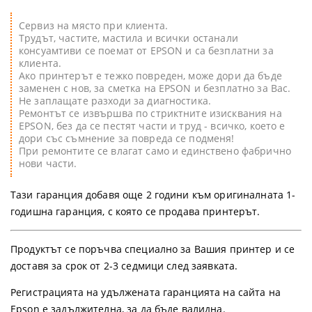
Сервиз на място при клиента.
Трудът, частите, мастила и всички останали
консуамтиви се поемат от EPSON и са безплатни за
клиента.
Ако принтерът е тежко повреден, може дори да бъде
заменен с нов, за сметка на EPSON и безплатно за Вас.
Не заплащате разходи за диагностика.
Ремонтът се извършва по стриктните изисквания на
EPSON, без да се пестят части и труд - всичко, което е
дори със съмнение за повреда се подменя!
При ремонтите се влагат само и единствено фабрично
нови части.
Тази гаранция добавя още 2 години към оригиналната 1-
годишна гаранция, с която се продава принтерът.
Продуктът се поръчва специално за Вашия принтер и се
доставя за срок от 2-3 седмици след заявката.
Регистрацията на удължената гаранцията на сайта на
Epson е задължителна, за да бъде валидна.