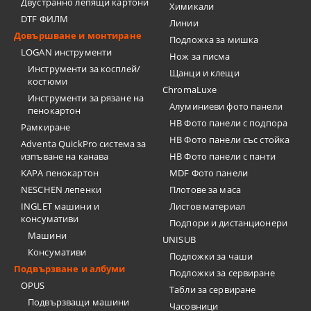
Двустранно лепящи картони
Химикали
DTF ФИЛМ
Линии
Довършване и монтиране
Подложка за мишка
LOGAN инструменти
Нож за писма
Инструменти за косплей/
Щанци и клещи
костюми
ChromaLuxe
Инструменти за рязане на
Алуминиеви фото панели
пенокартон
HB Фото панели с подпора
Рамкиране
HB Фото панели със стойка
Adventa QuickPro система за
изпъване на канава
HB Фото панели с панти
KAPA пенокартон
MDF Фото панели
NESCHEN лепенки
Плотове за маса
INGLET машини и
Листов материал
консумативи
Подпори и дистанционери
Машини
UNISUB
Консумативи
Подложки за чаши
Подвързване и албуми
Подложки за сервиране
OPUS
Табли за сервиране
Подвързващи машини
Часовници