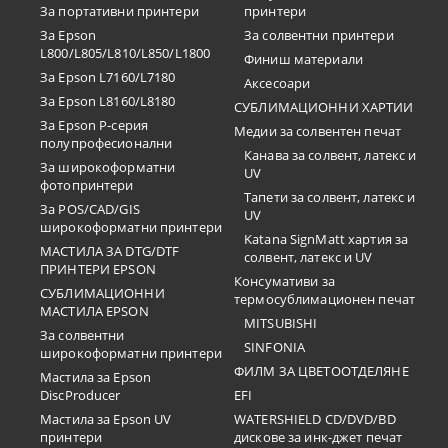
За портативни принтери
принтери
За Epson
За солвентни принтери
L800/L805/L810/L850/L1800
Финиш материали
За Epson L7160/L7180
Аксесоари
За Epson L8160/L8180
СУБЛИМАЦИОННИ ХАРТИИ
За Epson P-серия
Медии за солвентен печат
полупрофесионални
Канава за солвент, латекс и
За широкоформатни
UV
фотопринтери
Тапети за солвент, латекс и
За POS/CAD/GIS
UV
широкоформатни принтери
Katana SignMatt хартия за
МАСТИЛА ЗА DTG/DTF
солвент, латекс и UV
ПРИНТЕРИ EPSON
Консумативи за
СУБЛИМАЦИОННИ
термосублимационен печат
МАСТИЛА EPSON
MITSUBISHI
За солвентни
SINFONIA
широкоформатни принтери
ФИЛМ ЗА ЦВЕТООТДЕЛЯНЕ
Мастила за Epson
DiscProducer
EFI
Мастила за Epson UV
WATERSHIELD CD/DVD/BD
принтери
дискове за инк-джет печат