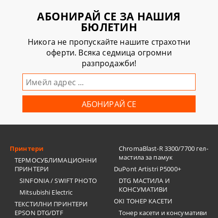
АБОНИРАЙ СЕ ЗА НАШИЯ
БЮЛЕТИН
Никога не пропускайте нашите страхотни
оферти. Всяка седмица огромни
разпродажби!
Принтери
ChromaBlast-R 3300/7700 гел-
мастила за памук
ТЕРМОСУБЛИМАЦИОННИ
ПРИНТЕРИ
DuPont Artistri P5000+
SINFONIA / SWIFT PHOTO
DTG МАСТИЛА И
КОНСУМАТИВИ
Mitsubishi Electric
OKI ТОНЕР КАСЕТИ
ТЕКСТИЛНИ ПРИНТЕРИ
EPSON DTG/DTF
Тонер касети и консумативи