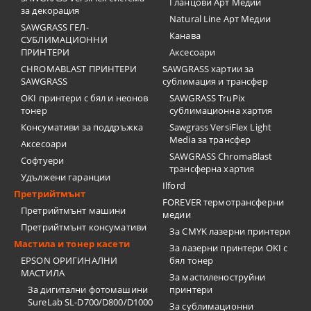
Гланцови Арт Медии
за декорация
Natural Line Арт Медии
SAWGRASS ГЕЛ-
Канава
СУБЛИМАЦИОННИ
ПРИНТЕРИ
Аксесоари
CHROMABLAST ПРИНТЕРИ
SAWGRASS хартии за
SAWGRASS
сублимация и трансфер
OKI принтери с бял и неонов
SAWGRASS TruPix
тонер
сублимационна хартия
Консумативи за поддръжка
Sawgrass VersiFlex Light
Media за трансфер
Аксесоари
SAWGRASS ChromaBlast
Софтуери
трансферна хартия
Удължени гаранции
Ilford
Претрийтмънт
FOREVER термотрансферни
Претрийтмънт машини
медии
Претрийтмънт консумативи
За CMYK лазерни принтери
Мастила и тонер касети
За лазерни принтери OKI с
EPSON ОРИГИНАЛНИ
бял тонер
МАСТИЛА
За мастиленоструйни
За дигитални фотомашини
принтери
SureLab SL-D700/D800/D1000
За сублимационни