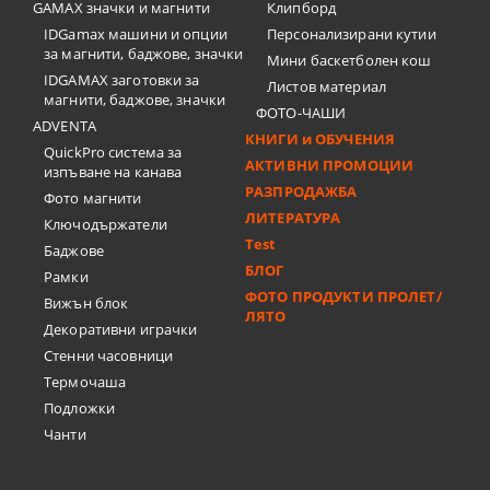
GAMAX значки и магнити
Клипборд
IDGamax машини и опции
Персонализирани кутии
за магнити, баджове, значки
Мини баскетболен кош
IDGAMAX заготовки за
Листов материал
магнити, баджове, значки
ФОТО-ЧАШИ
ADVENTA
КНИГИ и ОБУЧЕНИЯ
QuickPro система за
АКТИВНИ ПРОМОЦИИ
изпъване на канава
РАЗПРОДАЖБА
Фото магнити
ЛИТЕРАТУРА
Ключодържатели
Test
Баджове
БЛОГ
Рамки
ФОТО ПРОДУКТИ ПРОЛЕТ/
Вижън блок
ЛЯТО
Декоративни играчки
Стенни часовници
Термочашa
Подложки
Чанти