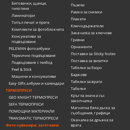
Биговачки, щанци,
Пъзели
гилотини
Рамки за снимки
Ламинатори
Плакети
Топъл печат и преге
Ключодържатели
Комплекти за фотоблокчета
Закачалка за ключове
Консумативи за
Гривни
подвързване
Орнаменти
PELEMAN фотоалбуми
Поставки за Sticky Notes
Термично подвързване
Поставка за визитки
Подвързване с телбод
Tабелки за бюро
Peel & Stick
Баджове
Машини и консумативи
Табелки за врати
Easy Gifts албуми и календари
Табелки
ТЕРМОПРЕСИ
Кръгла значка със
GEO KNIGHT ТЕРМОПРЕСИ
закопчалка
SEFA ТЕРМОПРЕСИ
Магнитна бяла дъска за
ПОМОЩНИ МАТЕРИАЛИ
съобщения, графици
TRANSMATIC ТЕРМОПРЕСИ
Окачалка за дръжка за
Фото-сувенири, заготовки
врата