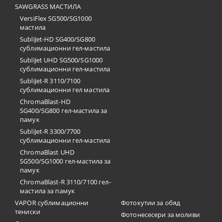
SAWGRASS МАСТИЛА
VersiFlex SG500/SG1000
мастила
SubliJet-HD SG400/SG800
сублимационни гел-мастила
SubliJet UHD SG500/SG1000
сублимационни гел-мастила
SubliJet-R 3110/7100
сублимационни гел мастила
ChromaBlast-HD
SG400/SG800 гел-мастила за
памук
SubliJet-R 3300/7700
сублимационни гел-мастила
ChromaBlast UHD
SG500/SG1000 гел-мастила за
памук
ChromaBlast-R 3110/7100 гел-
мастила за памук
VAPOR сублимационни
Фотокутии за обяд
тениски
Фотонесесери за моливи