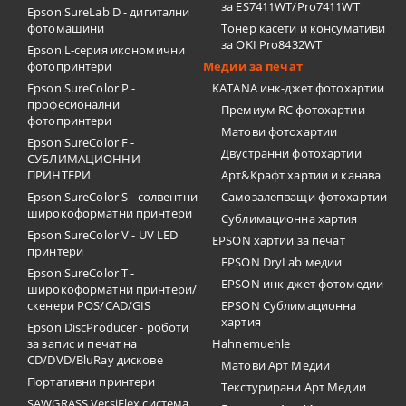
за ES7411WT/Pro7411WT
Epson SureLab D - дигитални
фотомашини
Тонер касети и консумативи
за OKI Pro8432WT
Epson L-серия икономични
фотопринтери
Медии за печат
Epson SureColor P -
KATANA инк-джет фотохартии
професионални
Премиум RC фотохартии
фотопринтери
Матови фотохартии
Epson SureColor F -
Двустранни фотохартии
СУБЛИМАЦИОННИ
ПРИНТЕРИ
Арт&Крафт хартии и канава
Epson SureColor S - солвентни
Самозалепващи фотохартии
широкоформатни принтери
Сублимационна хартия
Epson SureColor V - UV LED
EPSON хартии за печат
принтери
EPSON DryLab медии
Epson SureColor T -
EPSON инк-джет фотомедии
широкоформатни принтери/
скенери POS/CAD/GIS
EPSON Сублимационна
хартия
Epson DiscProducer - роботи
за запис и печат на
Hahnemuehle
CD/DVD/BluRay дискове
Матови Арт Медии
Портативни принтери
Текстурирани Арт Медии
SAWGRASS VersiFlex система